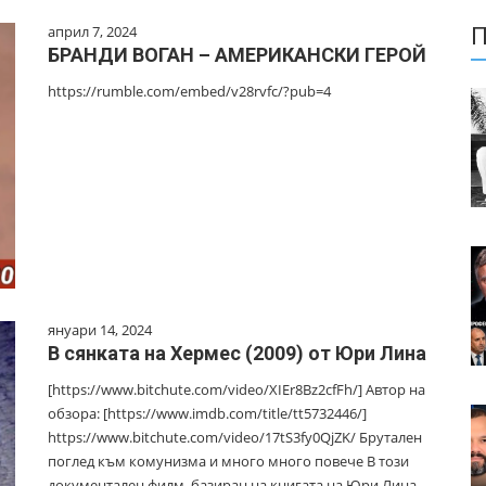
април 7, 2024
П
БРАНДИ ВОГАН – АМЕРИКАНСКИ ГЕРОЙ
https://rumble.com/embed/v28rvfc/?pub=4
януари 14, 2024
В сянката на Хермес (2009) от Юри Лина
[https://www.bitchute.com/video/XIEr8Bz2cfFh/] Автор на
обзора: [https://www.imdb.com/title/tt5732446/]
https://www.bitchute.com/video/17tS3fy0QjZK/ Брутален
поглед към комунизма и много много повече В този
документален филм, базиран на книгата на Юри Лина