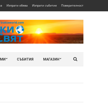
на
Изпрати обява
Изпрати събитие
Поверителност
ЛМИ
СЪБИТИЯ
МАГАЗИН