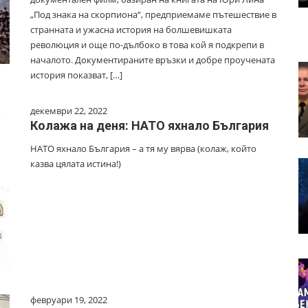
„Под знака на скорпиона“, предприемаме пътешествие в
странната и ужасна история на болшевишката
революция и още по-дълбоко в това кой я подкрепи в
началото. Документираните връзки и добре проучената
история показват, […]
декември 22, 2022
Колажа на деня: НАТО яхнало България
НАТО яхнало България – а тя му вярва (колаж, който
казва цялата истина!)
февруари 19, 2022