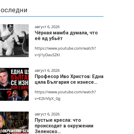
оследни
август 6, 2026
Чёрная мамба думала, что
её яд убьёт
https://www.youtube.com/watch?
v=jI1yDauSZKI
август 6, 2026
Професор Иво Христов: Една
цяла България се изнесе…
https://www.youtube.com/watch?
v=E2trVlyX_Gg
август 6, 2026
Пустые кресла: что
происходит в окружении
Зеленско…