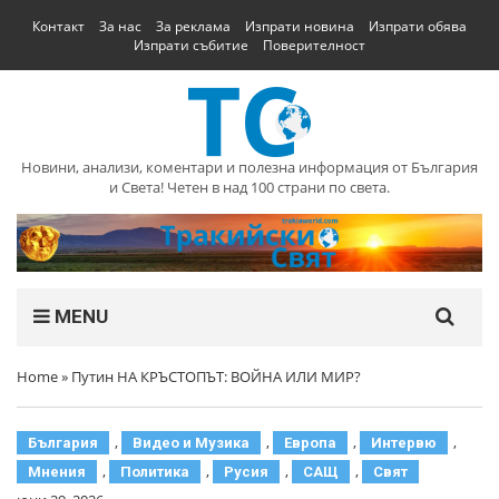
Контакт
За нас
За реклама
Изпрати новина
Изпрати обява
Изпрати събитие
Поверителност
Новини, анализи, коментари и полезна информация от България
и Света! Четен в над 100 страни по света.
MENU
Home
»
Путин НА КРЪСТОПЪТ: ВОЙНА ИЛИ МИР?
,
,
,
,
България
Видео и Музика
Европа
Интервю
,
,
,
,
Мнения
Политика
Русия
САЩ
Свят