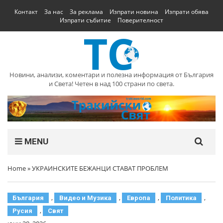
Контакт
За нас
За реклама
Изпрати новина
Изпрати обява
Изпрати събитие
Поверителност
Новини, анализи, коментари и полезна информация от България
и Света! Четен в над 100 страни по света.
MENU
Home
»
УКРАИНСКИТЕ БЕЖАНЦИ СТАВАТ ПРОБЛЕМ
,
,
,
,
България
Видео и Музика
Европа
Политика
,
Русия
Свят