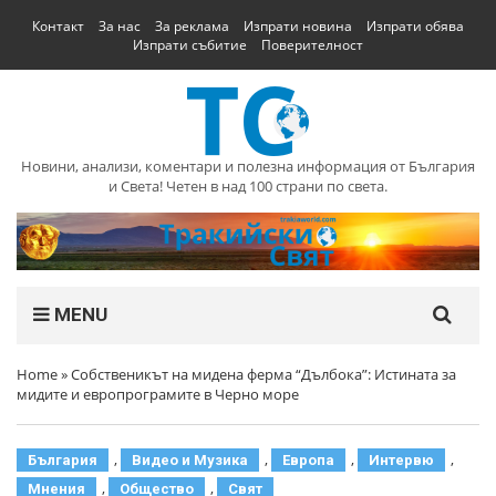
Контакт
За нас
За реклама
Изпрати новина
Изпрати обява
Изпрати събитие
Поверителност
Новини, анализи, коментари и полезна информация от България
и Света! Четен в над 100 страни по света.
MENU
Home
»
Собственикът на мидена ферма “Дълбока”: Истината за
мидите и европрограмите в Черно море
,
,
,
,
България
Видео и Музика
Европа
Интервю
,
,
Мнения
Общество
Свят