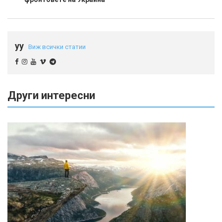
yy
Виж всички статии
Други интересни