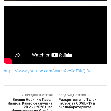
https://www.youtube.com/watch?v=0dT9KQi0zHI
ПРЕДИШНА СТАТИЯ
СЛЕДВАЩА СТАТИЯ
Военни Новини с Павел
Разкритията на Тулси
Иванов: Какво се случи на
Габърт за COVID-19 и
28 юни 2026 г. по
биолабораториите
фронтовете на Украйна