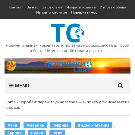
Контакт
За нас
За реклама
Изпрати новина
Изпрати обява
Изпрати събитие
Поверителност
Новини, анализи, коментари и полезна информация от България
и Света! Четен в над 100 страни по света.
MENU
Home
»
Воробей: пережил динозавров — и почему он исчезает из
городов
,
,
,
,
Азия
Америка
Африка
Видео и Музика
,
,
Европа
Русия
Свят