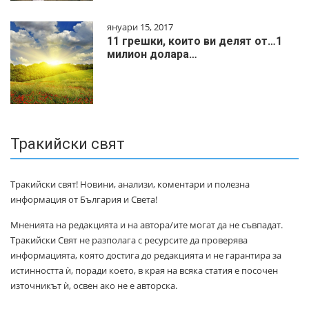
януари 15, 2017
11 грешки, които ви делят от…1
милиoн дoлapa…
Тракийски свят
Тракийски свят! Новини, анализи, коментари и полезна
информация от България и Света!
Мненията на редакцията и на автора/ите могат да не съвпадат.
Тракийски Свят не разполага с ресурсите да проверява
информацията, която достига до редакцията и не гарантира за
истинността ѝ, поради което, в края на всяка статия е посочен
източникът ѝ, освен ако не е авторска.