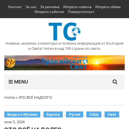
Контакт
За нас
За реклама
Изпрати новина
Изпрати обява
Изпрати събитие
Поверителност
Новини, анализи, коментари и полезна информация от България
и Света! Четен в над 100 страни по света.
MENU
Home
»
ЭТО ВСЁ НАДОЛГО
,
,
,
,
Видео и Музика
Европа
Русия
САЩ
Свят
юни 5, 2026