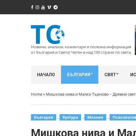
Новини, анализи, коментари и полезна информация
от България и Света! Четен в над 100 страни по света.
НАЧАЛО
БЪЛГАРИЯ
СВЯТ
И
Home
»
Мишкова нива и Малко Търново – Древни светил
,
,
,
България
Култура
Мнения
Психологи
Мишкова нива и Мал