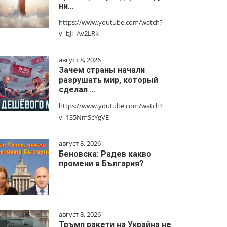
ни…
https://www.youtube.com/watch?
v=bJi–Av2LRk
август 8, 2026
Зачем страны начали
разрушать мир, который
сделал …
https://www.youtube.com/watch?
v=1S5NmScYgVE
август 8, 2026
Беновска: Радев какво
промени в България?
август 8, 2026
Тръмп ракети на Украйна не