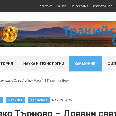
Контакт
За нас
За реклама
Изпрати нови
СТОРИЯ
НАУКА И ТЕХНОЛОГИИ
ХАРМОНИЯ
ФИ
ища с Олга Лойд – Част 1 | Пътят на Елея
,
,
май 29, 2026
я
Религия
Хармония
ко Търново – Древни све