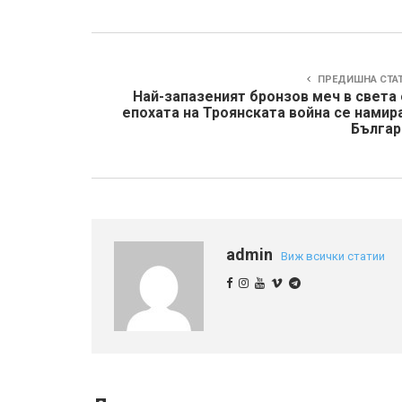
ПРЕДИШНА СТА
Най-запазеният бронзов меч в света 
епохата на Троянската война се намир
Българ
admin
Виж всички статии