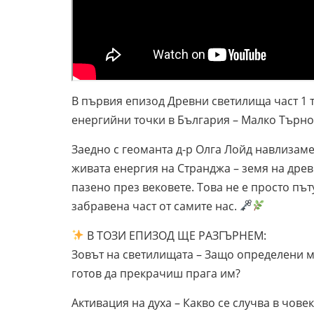
В първия епизод Древни светилища част 1 
енергийни точки в България – Малко Търн
Заедно с геоманта д-р Олга Лойд навлизаме 
живата енергия на Странджа – земя на древ
пазено през вековете. Това не е просто път
забравена част от самите нас.
В ТОЗИ ЕПИЗОД ЩЕ РАЗГЪРНЕМ:
Зовът на светилищата – Защо определени ме
готов да прекрачиш прага им?
Активация на духа – Какво се случва в чове