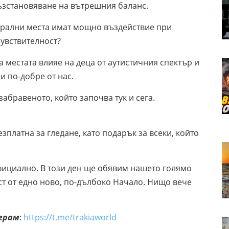
ъзстановяване на вътрешния баланс.
крални места имат мощно въздействие при
увствителност?
а местата влияе на деца от аутистичния спектър и
и по-добре от нас.
забравеното, който започва тук и сега.
зплатна за гледане, като подарък за всеки, който
официално. В този ден ще обявим нашето голямо
ст от едно ново, по-дълбоко Начало. Нищо вече
еграм
:
https://t.me/trakiaworld