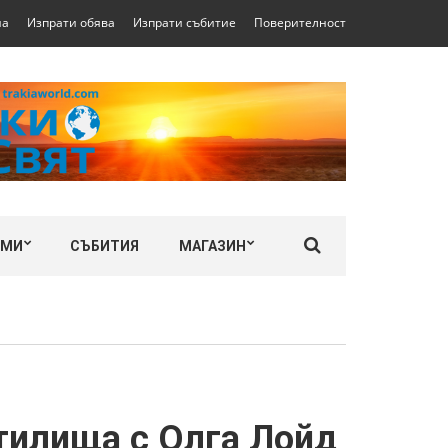
на
Изпрати обява
Изпрати събитие
Поверителност
ЛМИ
СЪБИТИЯ
МАГАЗИН
тилища с Олга Лойд