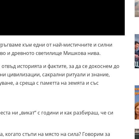
тръгваме към едни от най-мистичните и силни
ово и древното светилище Мишкова нива.
отвъд историята и фактите, за да се докоснем до
ни цивилизации, сакрални ритуали и знание,
уване, а среща с паметта на земята и със
ста ни „викат“ с години и как разбираш, че си
ка, когато стъпи на място на сила? Говорим за