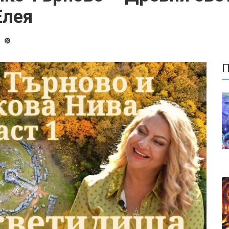
Елея
П