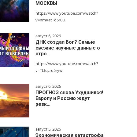
МОСКВЫ
https://www.youtube.com/watch?
v=nmXatTo5r0U
август 6, 2026
ДНК создал Бог? Самые
свежие научные данные о
стро…
https://www.youtube.com/watch?
v=TLfqcrq5ryw
август 6, 2026
ПРОГНОЗ снова Ухудшился!
Европу и Россию ждут
резк…
август 5, 2026
Экономическая катастрофа