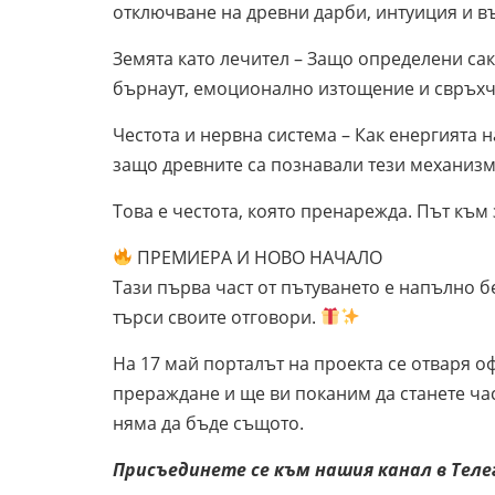
отключване на древни дарби, интуиция и в
Земята като лечител – Защо определени са
бърнаут, емоционално изтощение и свръхч
Честота и нервна система – Как енергията н
защо древните са познавали тези механизм
Това е честота, която пренарежда. Път към 
ПРЕМИЕРА И НОВО НАЧАЛО
Тази първа част от пътуването е напълно бе
търси своите отговори.
На 17 май порталът на проекта се отваря 
прераждане и ще ви поканим да станете ча
няма да бъде същото.
Присъединете се към нашия канал в Тел