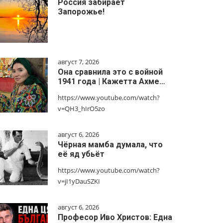
Россия забирает
Запорожье!
август 7, 2026
Она сравнила это с войной
1941 года | Кажетта Ахме…
https://www.youtube.com/watch?
v=QH3_hIrO5zo
август 6, 2026
Чёрная мамба думала, что
её яд убьёт
https://www.youtube.com/watch?
v=jI1yDauSZKI
август 6, 2026
Професор Иво Христов: Една