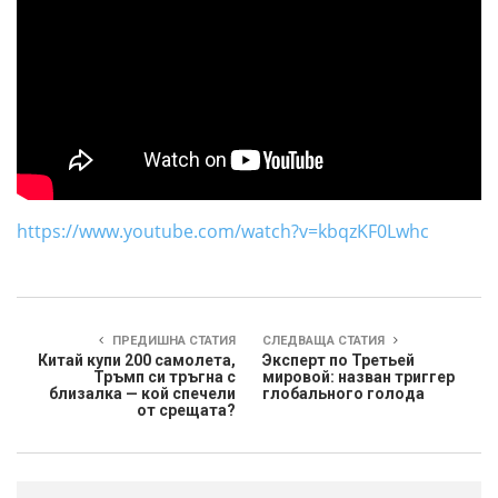
https://www.youtube.com/watch?v=kbqzKF0Lwhc
ПРЕДИШНА СТАТИЯ
СЛЕДВАЩА СТАТИЯ
Китай купи 200 самолета,
Эксперт по Третьей
Тръмп си тръгна с
мировой: назван триггер
близалка — кой спечели
глобального голода
от срещата?