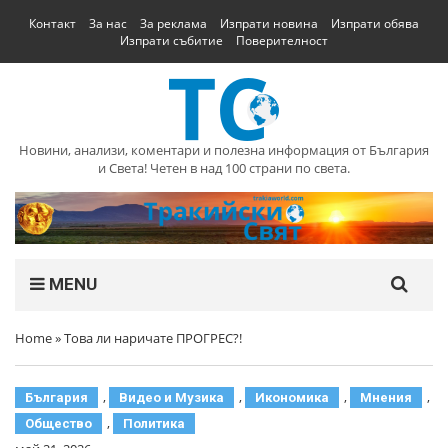
Контакт
За нас
За реклама
Изпрати новина
Изпрати обява
Изпрати събитие
Поверителност
Новини, анализи, коментари и полезна информация от България
и Света! Четен в над 100 страни по света.
MENU
Home
»
Това ли наричате ПРОГРЕС?!
,
,
,
,
България
Видео и Музика
Икономика
Мнения
,
Общество
Политика