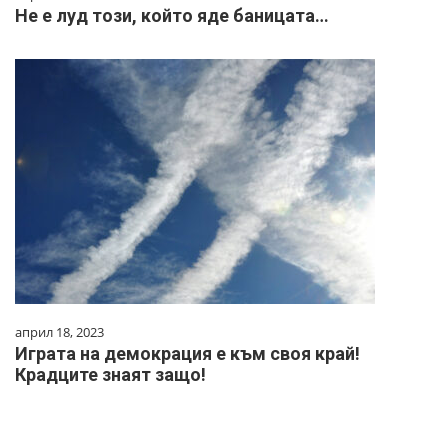
Не е луд този, който яде баницата…
април 18, 2023
Играта на демокрация е към своя край!
Крадците знаят защо!