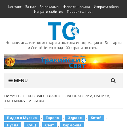
Контакт
За нас
За реклама
Изпрати новина
Изпрати обява
Изпрати събитие
Поверителност
Новини, анализи, коментари и полезна информация от България
и Света! Четен в над 100 страни по света.
MENU
Home
»
ВСЕ СКРЫВАЮТ ГЛАВНОЕ! ЛАБОРАТОРИИ, ПАНИКА,
ХАНТАВИРУС И ЭБОЛА
,
,
,
,
Видео и Музика
Европа
Здраве
Китай
,
,
,
Русия
САЩ
Свят
Хармония