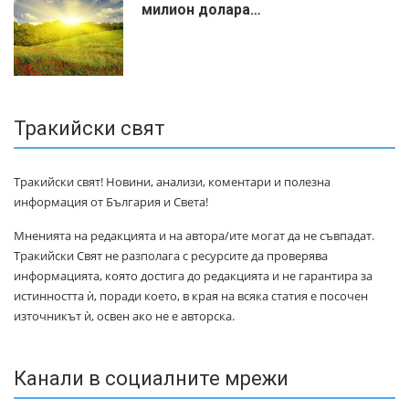
милиoн дoлapa…
Тракийски свят
Тракийски свят! Новини, анализи, коментари и полезна
информация от България и Света!
Мненията на редакцията и на автора/ите могат да не съвпадат.
Тракийски Свят не разполага с ресурсите да проверява
информацията, която достига до редакцията и не гарантира за
истинността ѝ, поради което, в края на всяка статия е посочен
източникът ѝ, освен ако не е авторска.
Канали в социалните мрежи