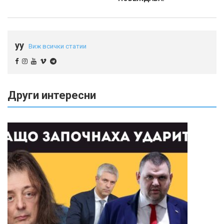
yy
Виж всички статии
Други интересни