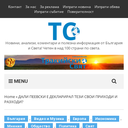
Контакт
За нас
За реклама
Изпрати новина
Изпрати обява
Изпрати събитие
Поверителност
Новини, анализи, коментари и полезна информация от България
и Света! Четен в над 100 страни по света.
MENU
Home
»
ДАЛИ ПЕЕВСКИ Е ДЕКЛАРИРАЛ ТЕЗИ СВОИ ПРИХОДИ И
РАЗХОДИ?
,
,
,
,
България
Видео и Музика
Европа
Икономика
,
,
,
Мнения
Общество
Политика
Свят