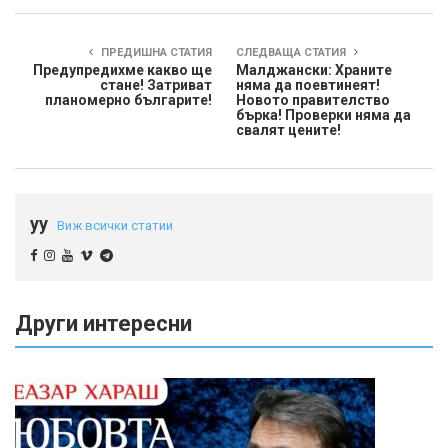
ПРЕДИШНА СТАТИЯ
СЛЕДВАЩА СТАТИЯ
Предупредихме какво ще
Малджански: Храните
стане! Затриват
няма да поевтинеят!
планомерно българите!
Новото правителство
бърка! Проверки няма да
свалят цените!
yy
Виж всички статии
Други интересни