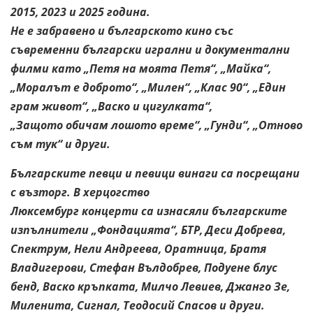
2015, 2023 и 2025 година.
Не е забравено и българското кино със
съвременни български игрални и
документални
филми като „Петя на моята Петя“, „Майка“,
„Моралът е
доброто“, „Милен“, „Клас 90“, „Един
грам живот“, „Васко и цигулката“,
„Защото обичам лошото време“, „Гунди“, „Отново
съм тук“ и други.
Българските певци и певици винаги са посрещани
с възторг. В херцогство
Люксембург концерти са изнасяли българските
изпълнители
„Фондацията“, БТР, Деси Добрева,
Спектрум, Нели Андреева, Оратница,
Братя
Владигерови, Стефан Вълдобрев, Подуене блус
бенд, Васко
кръпката, Милчо Левиев, Джанго Зе,
Миленита, Сигнал, Теодосий Спасов и
други.