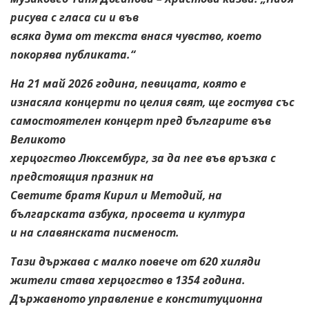
рисува с гласа си и във
всяка дума от текста внася чувство, което
покорява публиката.“
На 21 май 2026 година, певицата, която е
изнасяла концерти по целия свят, ще гостува със
самостоятелен концерт пред българите във
Великото
херцогство Люксембург, за да пее във връзка с
предстоящия празник на
Светите братя Кирил и Методий, на
българската азбука, просвета и култура
и на славянската писменост.
Тази държава с малко повече от 620 хиляди
жители става херцогство в 1354 година.
Държавното управление е
конституционна