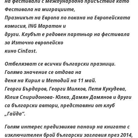
на фестивали с международно присъствие като
Фестивала на миграциите,
Празникът на Европа по покана на Европейската
комисия, ING Маратон и
други. Клубът е редовен партньор на фестивала
за Източно европейско
кино CinEast.
Отбелязват се всички български празници.
Голямо значение се отдава на
деня на Кирил и Методий на 11 май.
Георги Бърдаров, Георги Милков, Петя Кукудева,
Юлия Спиридонова-
Юлка, Дамян Дамянов и други
са български автори, представяни от клуб
„Гайда“.
Голям интерес предизвиква панаир на книгата с
изключителен
брой български заглавия през 2014,