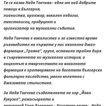
Тя се казва Надя Тончева– една от най-добрите
певици в България,
пианистка, аранжор, вокален педагог,
текстописец, продуцент и
организатор на музикални събития.
Надя Тончева е вокалистка и за
известно време
ръководител на първата у нас акапелна джаз-
формация
„Траяна“, група, оставила трайна диря
в съвременната ни музикална
история, а
акцентът в творчеството на вокалната
формация е претворяване
на богатото българско
фолклорно наследство, умело вплетено с
джазовата
стилистика.
За Надя Тончева създателката на хор „Йоан
Кукузел“, режисьорката и
музиковед Таня Доганова – Христова казва: „Надя