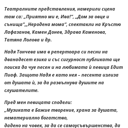
Театралните представления, намерили сцена
там са: „Приятно ми е,
Ива!“, „Дом за овце и
сънища“,„Неродена мома“, спектакли на Кръстю
Лафазанов, Камен Донев, Здрава Каменова,
Татяна Лолова и др.
Надя Тончева има в репертоара си песни на
дванадесет езика и със сигурност публиката ще
поиска да чуе песен и на любимата ѝ певица Едит
Пиаф. Защото Надя е като нея – песента излиза
от душата ѝ, за да развълнува душите на
слушателите.
Пред мен певицата сподели:
„Музиката е Божие творение, храна за душата,
нематериално богатство,
дадено на човек, за да се самоусъвършенства, да