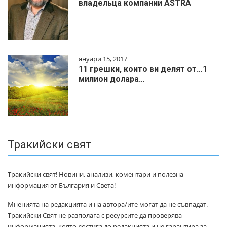
владельца компании ASTRA
януари 15, 2017
11 грешки, които ви делят от…1
милиoн дoлapa…
Тракийски свят
Тракийски свят! Новини, анализи, коментари и полезна
информация от България и Света!
Мненията на редакцията и на автора/ите могат да не съвпадат.
Тракийски Свят не разполага с ресурсите да проверява
информацията, която достига до редакцията и не гарантира за