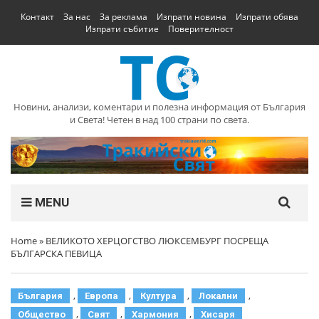
Контакт
За нас
За реклама
Изпрати новина
Изпрати обява
Изпрати събитие
Поверителност
Новини, анализи, коментари и полезна информация от България
и Света! Четен в над 100 страни по света.
MENU
Home
»
ВЕЛИКОТО ХЕРЦОГСТВО ЛЮКСЕМБУРГ ПОСРЕЩА
БЪЛГАРСКА ПЕВИЦА
,
,
,
,
България
Европа
Култура
Локални
,
,
,
Общество
Свят
Хармония
Хисаря