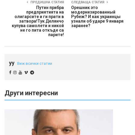
ПРЕДИШНА СТАТИЯ
СЛЕДВАЩА СТАТИЯ
Путин прибра
Орешник это
предприятията на
модернизированный
олигарсите и ги прати в
Рубеж? И как украинцы
затвора!Тук Делянчо
узнали об ударе 9 января
купува самолети и никой
заранее?
не го пита откъде са
парите!
yy
Виж всички статии
Други интересни