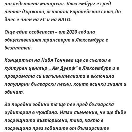
наследствена монархия. Люксембург е сред
петте
държави, основали Европейския съюз, до
днес е член на ЕС и на НАТО.
Още една особеност – от 2020 година
общественият транспорт в
Люксембург е
безплатен.
Концертът на Надя Тончева ще се състои в
културен център „ Ам Дуерф“
в Люксембург и в
програмата си изпълнителката е включила
популярни
български песни, които всички знаят и
обичат.
За поредна година тя ще
пее пред българска
аудитория в чужбина. Няма съмнение, че ще бъде
посрещната възторжено, така, както е
посрещана през годините от
българските