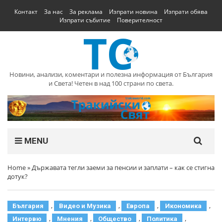
Контакт
За нас
За реклама
Изпрати новина
Изпрати обява
Изпрати събитие
Поверителност
Новини, анализи, коментари и полезна информация от България
и Света! Четен в над 100 страни по света.
MENU
Home
»
Държавата тегли заеми за пенсии и заплати – как се стигна
дотук?
,
,
,
,
България
Видео и Музика
Европа
Икономика
,
,
,
,
Интервю
Мнения
Общество
Политика