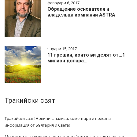
февруари 6, 2017
Обращение основателя и
владельца компании ASTRA
януари 15, 2017
11 грешки, които ви делят от…1
милиoн дoлapa…
Тракийски свят
Тракийски свят! Новини, анализи, коментари и полезна
информация от България и Света!
Мненията на редакцията и на автора/ите могат да не съвпадат.