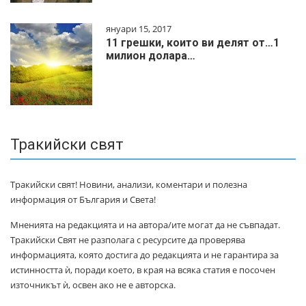
януари 15, 2017
11 грешки, които ви делят от…1
милиoн дoлapa…
Тракийски свят
Тракийски свят! Новини, анализи, коментари и полезна
информация от България и Света!
Мненията на редакцията и на автора/ите могат да не съвпадат.
Тракийски Свят не разполага с ресурсите да проверява
информацията, която достига до редакцията и не гарантира за
истинността ѝ, поради което, в края на всяка статия е посочен
източникът ѝ, освен ако не е авторска.