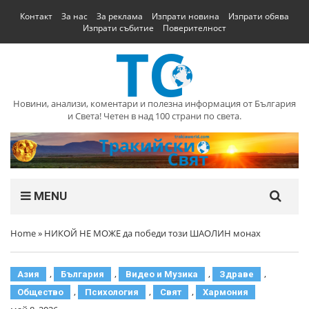
Контакт
За нас
За реклама
Изпрати новина
Изпрати обява
Изпрати събитие
Поверителност
Новини, анализи, коментари и полезна информация от България
и Света! Четен в над 100 страни по света.
MENU
Home
»
НИКОЙ НЕ МОЖЕ да победи този ШАОЛИН монах
,
,
,
,
Азия
България
Видео и Музика
Здраве
,
,
,
Общество
Психология
Свят
Хармония