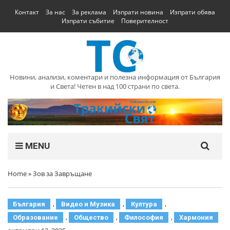
Контакт
За нас
За реклама
Изпрати новина
Изпрати обява
Изпрати събитие
Поверителност
Новини, анализи, коментари и полезна информация от България
и Света! Четен в над 100 страни по света.
MENU
Home
»
Зов за Завръщане
,
,
,
България
Видео и Музика
Култура
,
,
,
Образование
Общество
Философия
Хармония