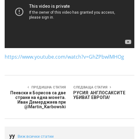
https://www.youtube.com/watch?v=GhZPbwlMHOg
ПРЕДИШНА СТАТИЯ
СЛЕДВАЩА СТАТИЯ
Пеевски и Борисов са две
РУСИЯ: АНГЛОСАКСИТЕ
страни на една монета.
УБИВАТ ЕВРОПА!
Иван Демерджиев при
‪@Martin_Karbowski‬
yy
Виж всички статии