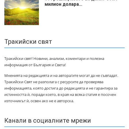
милиoн дoлapa…
Тракийски свят
Тракийски свят! Новини, анализи, коментари и полезна
информация от България и Света!
Мненията на редакцията и на автора/ите могат да не съвпадат.
Тракийски Свят не разполага с ресурсите да проверява
информацията, която достига до редакцията и не гарантира за
истинността ѝ, поради което, в края на всяка статия е посочен
източникът ѝ, освен ако не е авторска.
Канали в социалните мрежи