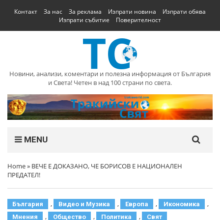
Контакт
За нас
За реклама
Изпрати новина
Изпрати обява
Изпрати събитие
Поверителност
Новини, анализи, коментари и полезна информация от България
и Света! Четен в над 100 страни по света.
MENU
Home
»
ВЕЧЕ Е ДОКАЗАНО, ЧЕ БОРИСОВ Е НАЦИОНАЛЕН
ПРЕДАТЕЛ!
,
,
,
,
България
Видео и Музика
Европа
Икономика
,
,
,
Мнения
Общество
Политика
Свят