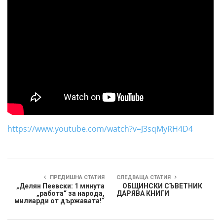
https://www.youtube.com/watch?v=J3sqMyRH4D4
ПРЕДИШНА СТАТИЯ
СЛЕДВАЩА СТАТИЯ
„Делян Пеевски: 1 минута
ОБЩИНСКИ СЪВЕТНИК
„работа“ за народа,
ДАРЯВА КНИГИ
милиарди от държавата!“