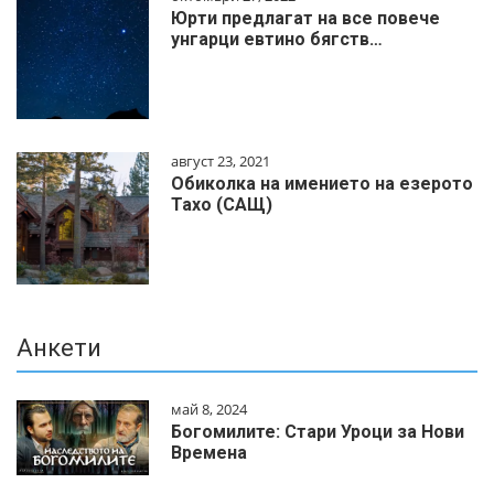
Юрти предлагат на все повече
унгарци евтино бягств…
август 23, 2021
Обиколка на имението на езерото
Тахо (САЩ)
Анкети
май 8, 2024
Богомилите: Стари Уроци за Нови
Времена