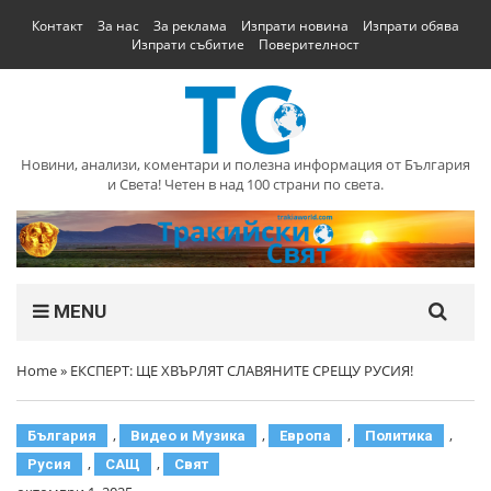
Контакт
За нас
За реклама
Изпрати новина
Изпрати обява
Изпрати събитие
Поверителност
Новини, анализи, коментари и полезна информация от България
и Света! Четен в над 100 страни по света.
MENU
Home
»
ЕКСПЕРТ: ЩЕ ХВЪРЛЯТ СЛАВЯНИТЕ СРЕЩУ РУСИЯ!
,
,
,
,
България
Видео и Музика
Европа
Политика
,
,
Русия
САЩ
Свят