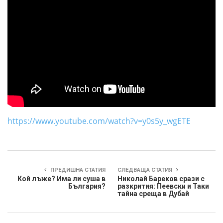
https://www.youtube.com/watch?v=y0s5y_wgETE
ПРЕДИШНА СТАТИЯ
СЛЕДВАЩА СТАТИЯ
Кой лъже? Има ли суша в
Николай Бареков срази с
България?
разкрития: Пеевски и Таки
тайна среща в Дубай