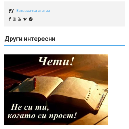
yy
Виж всички статии
Други интересни