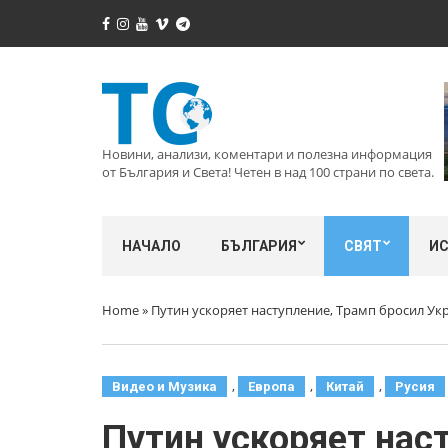
Новини, анализи, коментари и полезна информация
от България и Света! Четен в над 100 страни по света.
НАЧАЛО
БЪЛГАРИЯ
СВЯТ
И
Home
»
Путин ускоряет наступление, Трамп бросил Укр
,
,
,
Видео и Музика
Европа
Китай
Русия
Путин ускоряет наст