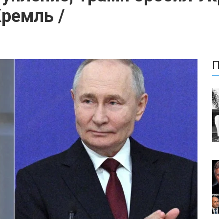
Кремль /
П