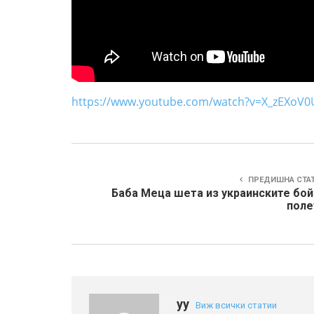
https://www.youtube.com/watch?v=X_zEXoV0
ПРЕДИШНА СТА
Баба Меца шета из украинските бой
поле
yy
Виж всички статии