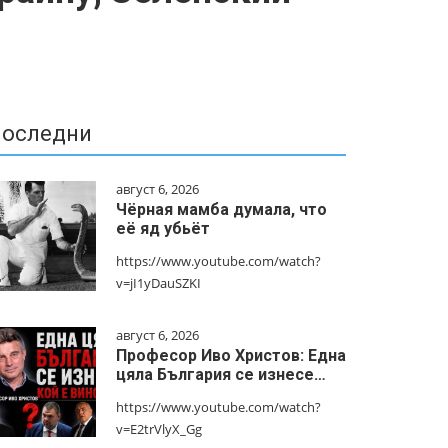
оследни
август 6, 2026
Чёрная мамба думала, что
её яд убьёт
https://www.youtube.com/watch?
v=jI1yDauSZKI
август 6, 2026
Професор Иво Христов: Една
цяла България се изнесе…
https://www.youtube.com/watch?
v=E2trVlyX_Gg