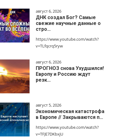
август 6, 2026
ДНК создал Бог? Самые
свежие научные данные о
стро…
https://www.youtube.com/watch?
v=TLfqcrq5ryw
август 6, 2026
ПРОГНОЗ снова Ухудшился!
Европу и Россию ждут
резк…
август 5, 2026
Экономическая катастрофа
в Европе // Закрываются п…
https://www.youtube.com/watch?
v=TFJE7DKbxjU