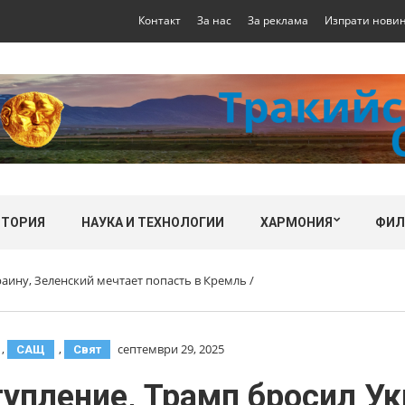
Контакт
За нас
За реклама
Изпрати нови
СТОРИЯ
НАУКА И ТЕХНОЛОГИИ
ХАРМОНИЯ
ФИ
аину, Зеленский мечтает попасть в Кремль /
,
,
септември 29, 2025
САЩ
Свят
упление, Трамп бросил Ук