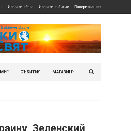
на
Изпрати обява
Изпрати събитие
Поверителност
ЛМИ
СЪБИТИЯ
МАГАЗИН
раину, Зеленский