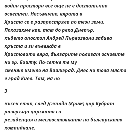
водни простори все още не е достатъчно
осветлен. Несъмнено, вярата в
Христа се е разпростряла по тези земи.
Показахме как, там до река Днепър,
където апостол Андрей Първозвани забива
кръста и ги въвежда в
Христовата вяра, българите полагат основите
на гр. Башту. По-сетне те му
сменят името на Вишиград. Днес на това място
е град Киев. Там, на по-
3
късен етап, след Джалда (Крим) цар Кубрат
развръща царската си
резиденция и местостоянката на българското
командване.