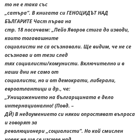
то не е така със
„сатъра“. В книгата си ГЕНОЦИДЪТ НАД
БЪЛГАРИТЕ Част първа на
стр. 18 посочвам: „Пейо Яворов стига до изводи,
които тогавашните
социалисти не са осъзнавали. Ще видим, че не се
осъзнава и от тези след
тях социалисти/комунисти. Включително и в
наши дни не само от
социалисти, но и от демократи, либерали,
евроатлантици и др., че:
„Унищожението на българщината е дело
интернационално! (Повд. –
ДЙ) В недоумението си някои опростяват въпроса
и говорят за
революционери „социалисти“. Но кой смислен
човек не ще се изсмее над