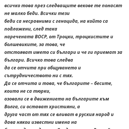
всичко това през следващите векове те понасят
не малко беди. Всички тези
беди са несравними с геноцида, на който са
подложени, след така
наречената ВОСР, от Троцки, троцкистите и
болшевиките, за това, че
отстояват името си българи и че ги приемат за
българи. Всичко това следва
да се отчита при общуването и
сътрудничеството ни с тях.
Да се отчита и това, че българите – бесите,
които не са тюрки,
озовали се в движението на българите към
Волга, си остават християни, а
друга част от тях се вливат в руския народ и
дава някои известни имена на