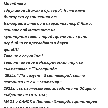
Михайлов е
сдружение „Волжки булгари“. Нима няма
българска организация от
България, която да е съорганизатор?! Няма,
защото под мантията на
кулинарния свят и традиционната храна
перфидно се преследват и други
цели!?!?
Това не е случайно!?
Това начинание в Историческия парк се
съвместява с “Българиада
-2025г.“ /18 август – 3 септември/, която
завършва на 2 и 3 септември
2025г. със съвместното заседание на Общото
събрание на ООБ, ОБП,
МАОБ и ОАНОК и Петият Интердисциплинарен
Конгрес по История на