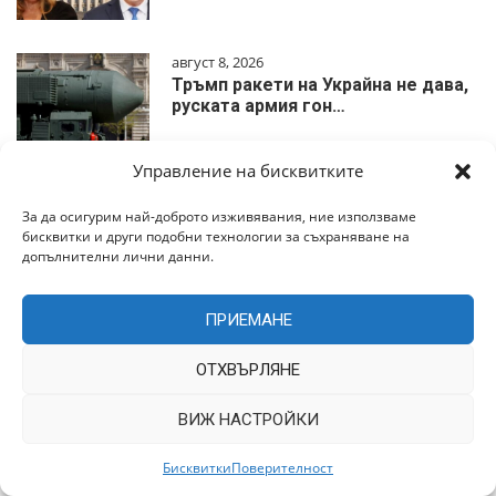
август 8, 2026
Тръмп ракети на Украйна не дава,
руската армия гон…
Управление на бисквитките
За да осигурим най-доброто изживявания, ние използваме
август 8, 2026
бисквитки и други подобни технологии за съхраняване на
ВС РФ атакуют Чернигов
допълнителни лични данни.
масштабное наступление може…
ПРИЕМАНЕ
ОТХВЪРЛЯНЕ
август 7, 2026
ПРИЕХМЕ
ВИЖ НАСТРОЙКИ
ПРЕДИЗВИКАТЕЛСТВОТО!
Бисквитки
Поверителност