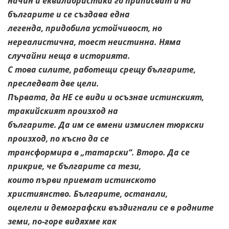
начин и еквилибристика го приписват и на
българите и се създава една
легенда, придобила устойчивост, но
нереалистична, тоест неистинна. Няма
случайни неща в историята.
С това силите, работещи срещу българите,
преследват две цели.
Първата, да НЕ се види и осъзнае истинският,
тракийският произход на
българите. Да им се вмени измислен тюркски
произход, по късно да се
трансформира в „татарски“. Второ. Да се
прикрие, че българите са тези,
които първи приемат истинското
християнство. Българите, останали,
оцелели и демографски въздигнали се в родните
земи, по-горе видяхме как