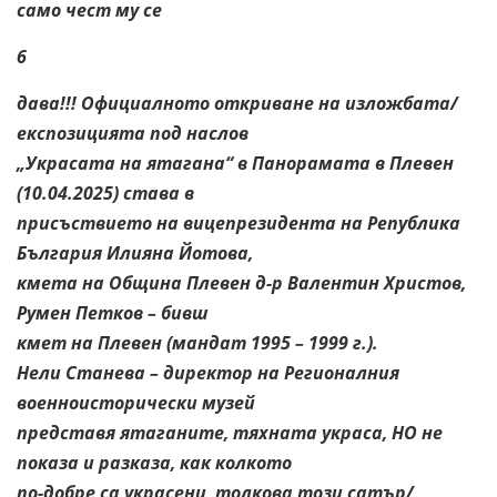
само чест му се
6
дава!!! Официалното откриване на изложбата/
експозицията под наслов
„Украсата на ятагана“ в Панорамата в Плевен
(10.04.2025) става в
присъствието на вицепрезидента на Република
България Илияна Йотова,
кмета на Община Плевен д-р Валентин Христов,
Румен Петков – бивш
кмет на Плевен (мандат 1995 – 1999 г.).
Нели Станева – директор на Регионалния
военноисторически музей
представя ятаганите, тяхната украса, НО не
показа и разказа, как колкото
по-добре са украсени, толкова този сатър/