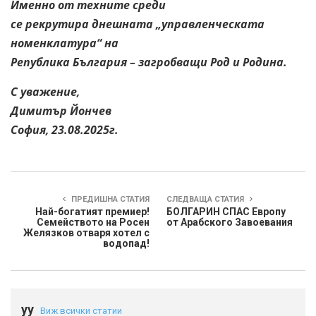
Именно от техните среди
се рекрутира днешната „управленческата
номенклатура“ на
Република България – загробващи Род и Родина.
С уважение,
Димитър Йончев
София, 23.08.2025г.
ПРЕДИШНА СТАТИЯ
СЛЕДВАЩА СТАТИЯ
Най-богатият премиер!
БОЛГАРИН СПАС Европу
Семейството на Росен
от Арабского Завоевания
Желязков отваря хотел с
водопад!
yy
Виж всички статии