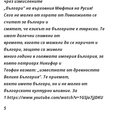
чрез измислените
„българи“ на върховния Мюфтия на Русия!
Сега не малко от хората от Поволжието се
считат за българи и
смятат, че езикът на българите е тюркски. Те
имат далечни спомени от
времето, когато са можели да се наричат и
българи, защото са живели
много години в голямата империя България, за
която патриарх Никифор и
Теофан казват: „известната от древността
Велика България“. Те приемат,
както името българи, но и не малко от
българското културно влияние. За
1 https://www.youtube.com/watch?v=1GSJa7jJDKU
5