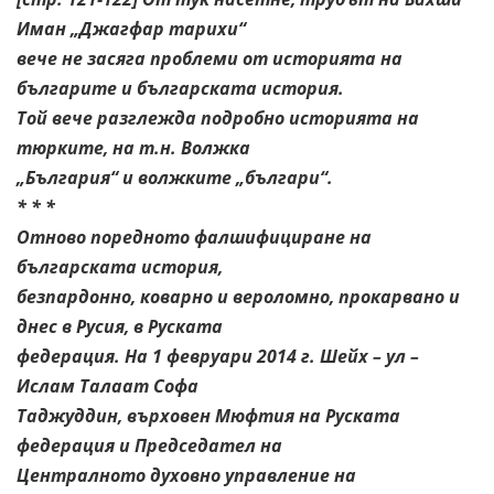
Иман „Джагфар тарихи“
вече не засяга проблеми от историята на
българите и българската история.
Той вече разглежда подробно историята на
тюрките, на т.н. Волжка
„България“ и волжките „българи“.
* * *
Отново поредното фалшифициране на
българската история,
безпардонно, коварно и вероломно, прокарвано и
днес в Русия, в Руската
федерация. На 1 февруари 2014 г. Шейх – ул –
Ислам Талаат Софа
Таджуддин, върховен Мюфтия на Руската
федерация и Председател на
Централното духовно управление на