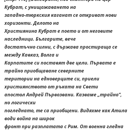
Кубрат, с унищожаването на
западно-тюркския каганат се откриват нови
хоризонти. Делото на
Християнина Кубрат е поето и от неговите
наследници. Българите, вече
достатъчно силни, с държава простираща се
между Кавказ, Волга и
Карпатите си поставят две цели. Първата е
трайно приобщаване северните
територии на едноверците си, приели
християнството от ръката на Свети
апостол Андрей Първозвани. Казваме „трайно“,
но логически
погледнато, те са приобщени. Видяхме как Атила
води война на широк
фронт при разплатата с Рим. От военна гледна