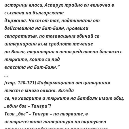
историци власи, Аспарух трайно ги включва в
състава на българската
държава. Част от тях, подтикнати от
действията на Бат-Баян, проявили
сепаратизъм, по тогавашния обичай са
интернирани към средното течение
на Волга, територия в непосредствена близост с
тюрките, които са под
властта на Бат-Баян.“
…
[стр. 120-121] Информацията от цитирания
текст е много важна. Вижда
се, че хазарите и тюрките на Батбаян имат общ,
„един бог – Тангра“!
Този „бог“ – Тангра – на тюрките, в
историческата литература по виртуозен