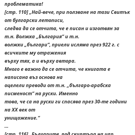
проблематика!
[стр. 110] „Най-вече, при ползване на този Свитък
от булгарски летописи,
следва да се отчита, че е писан и изготвян за
т.н. Волжка „България“ и т.н.
волжки „българи“, приели исляма през 922 г. с
всичките му отражения
върху тях, а и върху автора.
Много е важно да се отчита, че книгата е
написана въз основа на
оцелели преводи от т.н. „българо-арабска
писменост“ на руски. Именно
това, че са на руски ги спасява през 30-те години
на ХХ век от
унищожение.“
…
[стр. 116] „Българите, под скиптъра на цар