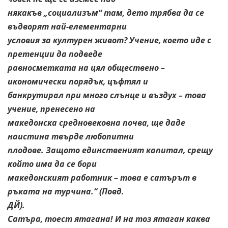
някакъв „социализъм“ там, дето трябва да се
въдворят най-елементарни
условия за културен живот? Учение, което иде с
претенции да подведе
равносметката на цял обществено –
икономически порядък, цъфтял и
банкрутирал при много слънце и въздух – това
учение, пренесено на
македонска средновековна почва, ще даде
наистина твърде любопитни
плодове. Защото единственият капитал, срещу
който има да се бори
македонският работник – това е сатърът в
ръката на турчина.“ (Повд.
ДЙ).
Сатъра, тоест ятагана! И на тоз ятаган каква