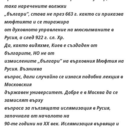
така наречените волжки
„българи“, става не през 663 г. както си приказва
мюфтията и се тиражира
от духовното управление на мюсюлманите в
Русия, а след 922 г. сл. Хр.
Да, както видяхме, Киев е създаден от
българите, НО не от
измислените „българи” на върховния Мюфтия на
Русия. Възниква
въпрос, дали случайно се изнася подобна лекция в
Московския
държавен университет. Добре е в Москва да се
замислят върху
въпроса за пълзящата ислямизация в Русия,
започнала от началото на
90-те години на ХХ век. Ислямизация вървяща и