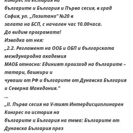
българите и България и Първа сесия, в град
София, ул. „Позитано“ №20 в
залата на БСП, с начален час 10.00часа.
Да видим програмата!
Извадка от нея:
„2.2. Регламент на ООБ и ОБП и българската
международна академия
МАОБ относно: Единият произход на българите –
татари, башкири и
чуваши от РФ и българите от Дунавска България
и Северна Македония.“
…
„ІІ. Първа сесия на V-тият Интердисциплинарен
Конгрес по история на
българите и България на тема: Българите от
Дунавска България през