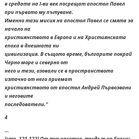
в средата на I-ви век посрещат апостол Павел
при първото му пътуване.
Именно тази мисия на апостол Павел се смята за
начало на
християнството в Европа и на Християнската
епоха в днешната ни
цивилизация. В същото време, българите покрай
Черно море и северно от
него и тези, озовали се в пространството
източно от него приемат
християнството от апостол Андрей Първозвани
и неговите
последователи.“
4
…
[стр. 121-122] От тук насетне, трудът на Бахши