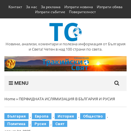
Контакт
За нас
За реклама
Изпрати новина
Изпрати обява
Изпрати събитие
Поверителност
Новини, анализи, коментари и полезна информация от България
и Света! Четен в над 100 страни по света.
MENU
Home
»
ПЕРФИДНАТА ИСЛЯМИЗАЦИЯ В БЪЛГАРИЯ И РУСИЯ
,
,
,
,
България
Европа
История
Общество
,
,
Политика
Русия
Свят