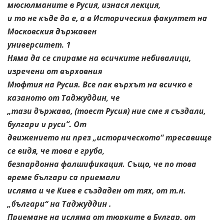
мюсюлманите в Русия, изнася лекция,
и то не къде да е, а в Историческия факултет на
Московския държавен
университет. 1
Няма да се спираме на всичките небивалици,
изречени от върховния
Мюфтия на Русия. Все пак върхът на всичко е
казаното от Таджуддин, че
„тази държава, (тоест Русия) ние сме я създали,
булгари и руси“. От
движението ни през „историческото“ тресавище
се видя, че това е груба,
безпардонна фалшификация. Също, че по това
време българи са приемали
исляма и че Киев е създаден от тях, от т.н.
„българи“ на Таджуддин .
Приемане на исляма от тюрките в Булгар, от