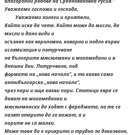
благородни родове на Средновековна Русия.“
Уважаеми госпожи и господа,
Уважаеми колеги и приятели,
Който иска да чете. Който може да мисли, да
мисли и дано види и
осъзнае как вероломно, коварно и подло върви
ислямизация и потурчване
на българите мюсюлмани и мохамедани и в
днешни дни. Потурчване, под
формата на „ново начало“, и то какво само
антибългарско „ново начало“,
чрез пари и още какви пари. Стотици евра се
дават на мохамеданки и
мюсюлмански да ходят с фереджета, но те се
пазят открито да го кажат, а и
парите не са малки.
Може това да е прикрито и трудно за доказване,