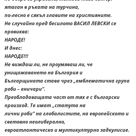
ятаган в ръката на турчина,
по-лесно е сякъл главите на християните.
Не случайно пред бесилото ВАСИЛ ЛЕВСКИ се
провиква:
НАРОДЕ!
И днес:
НАРОДЕ!!!
Не виждаш ли, не проумяваш ли, че
унищожаването на България и
Българщината става чрез „емблематична група
роби – еничари“.
Преобладаващата част от тях е с български
произход. Те имат „статута на
лични роби“ на глобалистите, на европейското и
световно неолиберално,
евроатлантическо и мултикултурно задкулисие.