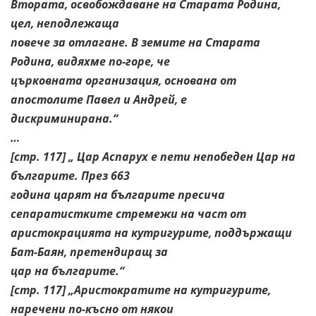
Втората, освобождаване на Старата Родина,
цел, неподлежаща
повече за отлагане. В земите на Старата
Родина, видяхме по-горе, че
църковната организация, основана от
апостолите Павел и Андрей, е
дискриминирана.“
…
[стр. 117] „ Цар Аспарух е пети непобеден Цар на
българите. През 663
година царят на българите пресича
сепаратистките стремежи на част от
аристокрацията на кутригурите, поддържащи
Бат-Баян, претендиращ за
цар на българите.“
[стр. 117] „Аристократите на кутригурите,
наречени по-късно от някои