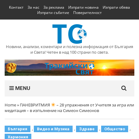
Контакт
За нас
За реклама
Изпрати новина
Изпрати обява
Изпрати събитие
Поверителност
Новини, анализи, коментари и полезна информация от България
и Света! Четен в над 100 страни по света.
MENU
Home
»
ПАНЕВРИТМИЯ
– 28 упражнения от Учителя за игра или
медитация – в изпълнение на Симеон Симеонов
,
,
,
,
България
Видео и Музика
Здраве
Общество
Хармония