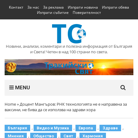
Контакт
За нас
За реклама
Изпрати новина
Изпрати обява
Изпрати събитие
Поверителност
Новини, анализи, коментари и полезна информация от България
и Света! Четен в над 100 страни по света.
MENU
Home
»
Доцент Мангъров: РНК технологията не е направена за
ваксини, не бива да се използва на здрави хора
,
,
,
,
България
Видео и Музика
Европа
Здраве
,
,
,
Мнения
Общество
Свят
Хармония