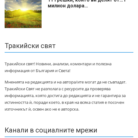
милиoн дoлapa…
Тракийски свят
Тракийски свят! Новини, анализи, коментари и полезна
информация от България и Света!
Мненията на редакцията и на автора/ите могат да не съвпадат.
Тракийски Свят не разполага с ресурсите да проверява
информацията, която достига до редакцията и не гарантира за
истинността ѝ, поради което, в края на всяка статия е посочен
източникът ѝ, освен ако не е авторска.
Канали в социалните мрежи