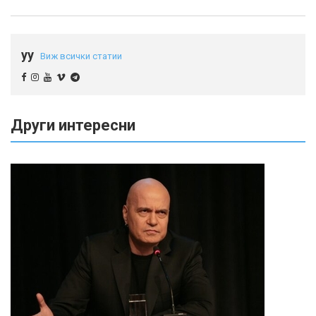
yy
Виж всички статии
Други интересни