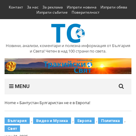
Контакт
За нас
За реклама
Изпрати новина
Изпрати обява
Изпрати събитие
Поверителност
Новини, анализи, коментари и полезна информация от България
и Света! Четен в над 100 страни по света.
MENU
Home
»
Бантустан Булгаристан не е в Европа!
,
,
,
,
България
Видео и Музика
Европа
Политика
Свят