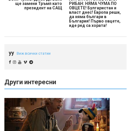
ще замени Тръмп като
РИБАН: НЯМА ЧУМА ПО
президент на САЩ
ОВЦЕТЕ! Булгаристан и
власт днес! Европа реши,
да няма българи в
България! Първо овцете,
иде ред са хората!
yy
Виж всички статии
Други интересни