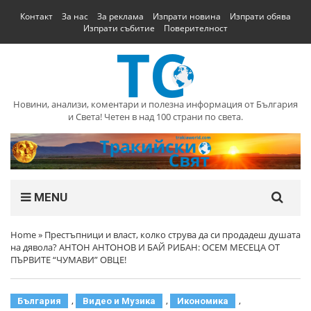
Контакт
За нас
За реклама
Изпрати новина
Изпрати обява
Изпрати събитие
Поверителност
Новини, анализи, коментари и полезна информация от България
и Света! Четен в над 100 страни по света.
MENU
Home
»
Престъпници и власт, колко струва да си продадеш душата
на дявола? АНТОН АНТОНОВ И БАЙ РИБАН: ОСЕМ МЕСЕЦА ОТ
ПЪРВИТЕ “ЧУМАВИ” ОВЦЕ!
,
,
,
България
Видео и Музика
Икономика