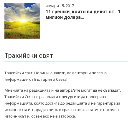
януари 15, 2017
11 грешки, които ви делят от…1
милиoн дoлapa…
Тракийски свят
Тракийски свят! Новини, анализи, коментари и полезна
информация от България и Света!
Мненията на редакцията и на автора/ите могат да не съвпадат.
Тракийски Свят не разполага с ресурсите да проверява
информацията, която достига до редакцията и не гарантира за
истинността ѝ, поради което, в края на всяка статия е посочен
източникът ѝ, освен ако не е авторска.