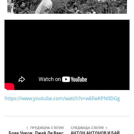
https://www.youtube.com/watch?v=w6FwKPN0DGg
ПРЕДИШНА СТАТИЯ
СЛЕДВАЩА СТАТИЯ
Боян Чуков: Джей Ди Ванс
АНТОН АНТОНОВ И БАЙ