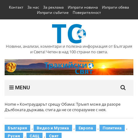
Контакт
За нас
За реклама
Изпрати новина
Изпрати обява
Изпрати събитие
Поверителност
Новини, анализи, коментари и полезна информация от България
и Света! Четен в над 100 страни по света.
MENU
Home
»
Контраударът срещу Обама: Тръмп може да разоре
Дълбоката държава, стига да не се споразумее с нея.
,
,
,
,
България
Видео и Музика
Европа
Политика
,
,
Русия
САЩ
Свят