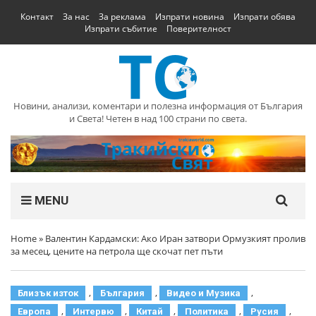
Контакт
За нас
За реклама
Изпрати новина
Изпрати обява
Изпрати събитие
Поверителност
Новини, анализи, коментари и полезна информация от България
и Света! Четен в над 100 страни по света.
MENU
Home
»
Валентин Кардамски: Ако Иран затвори Ормузкият пролив
за месец, цените на петрола ще скочат пет пъти
,
,
,
Близък изток
България
Видео и Музика
,
,
,
,
,
Европа
Интервю
Китай
Политика
Русия