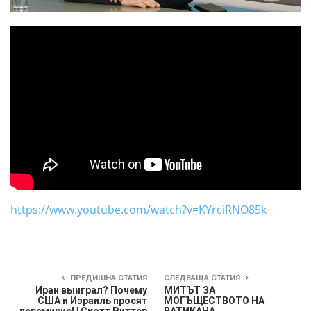
https://www.youtube.com/watch?v=KYrciRNO85k
ПРЕДИШНА СТАТИЯ
СЛЕДВАЩА СТАТИЯ
Иран выиграл? Почему
МИТЪТ ЗА
США и Израиль просят
МОГЪЩЕСТВОТО НА
перемирие! | Скотт Риттер
ВАТИКАНА