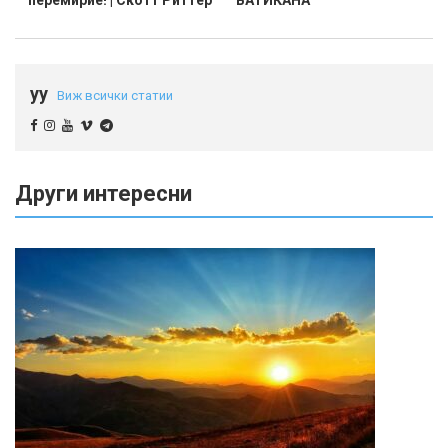
yy
Виж всички статии
Други интересни