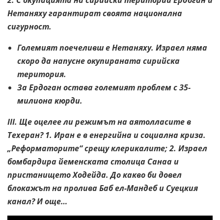
2. С окупацията на сирийски територии Ердоган и
Нетаняху гарантират своята национална
сигурност.
Големият поечеливш е Нетаняху. Израел няма
скоро да напусне окупираната сирийска
територия.
За Ердоган остава големият проблем с 35-
милиона кюрди.
III. Ще оцелее ли режимът на аятолласите в
Техеран? 1. Иран е в енергийна и социална криза.
„Реформаторите“ срещу клерикалите; 2. Израел
бомбардира йеменската столица Санаа и
пристанището Ходейда. До какво би довел
блокажът на пролива Баб ел-Мандеб и Суецкия
канал? И още…