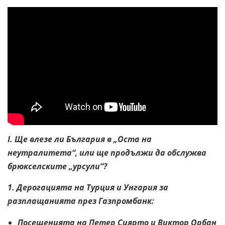
I. Ще влезе ли България в „Оста на
неутралитета“, или ще продължи да обслужва
брюкселските „урсули“?
1. Дерогацията на Турция и Унгария за
разплащанията през Газпромбанк:
Посещенията на Петер Сиярто и Виктор Орбан