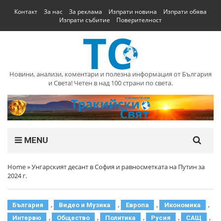
Контакт
За нас
За реклама
Изпрати новина
Изпрати обява
Изпрати събитие
Поверителност
Новини, анализи, коментари и полезна информация от България
и Света! Четен в над 100 страни по света.
MENU
Home
»
Унгарският десант в София и равносметката на Путин за
2024 г.
,
,
,
,
България
Видео и Музика
Европа
Икономика
,
,
,
,
,
Интервю
Общество
Политика
Русия
САЩ