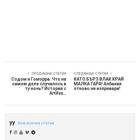
ПРЕДИШНА СТАТИЯ
СЛЕДВАЩА СТАТИЯ
Содом и Гоморра. Что на
КАТО БЪРЗ ВЛАК КРАЙ
самом деле случилось в
МАЛКА ГАРА! Албания
ту ночь? История с
отново ни изпревари!
Artifex…
yy
Виж всички статии