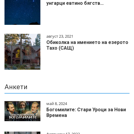
унгарци евтино бягств…
август 23, 2021
Обиколка на имението на езерото
Тахо (САЩ)
Анкети
май 8, 2024
Богомилите: Стари Уроци за Нови
Времена
февруари 17, 2022