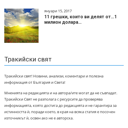
януари 15, 2017
11 грешки, които ви делят от…1
милиoн дoлapa…
Тракийски свят
Тракийски свят! Новини, анализи, коментари и полезна
информация от България и Света!
Мненията на редакцията и на автора/ите могат да не съвпадат.
Тракийски Свят не разполага с ресурсите да проверява
информацията, която достига до редакцията и не гарантира за
истинността ѝ, поради което, в края на всяка статия е посочен
източникът ѝ, освен ако не е авторска.