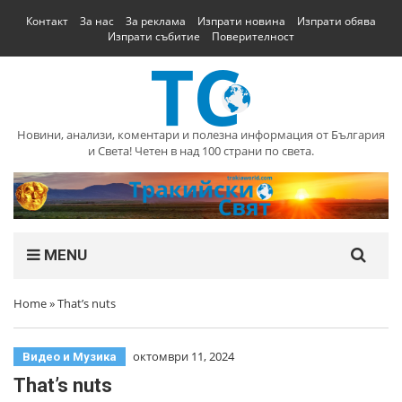
Контакт
За нас
За реклама
Изпрати новина
Изпрати обява
Изпрати събитие
Поверителност
Новини, анализи, коментари и полезна информация от България
и Света! Четен в над 100 страни по света.
MENU
Home
»
That’s nuts
октомври 11, 2024
Видео и Музика
That’s nuts