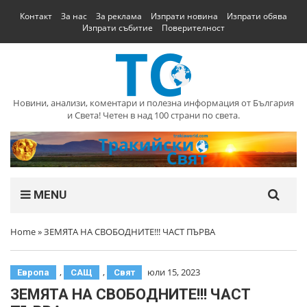
Контакт
За нас
За реклама
Изпрати новина
Изпрати обява
Изпрати събитие
Поверителност
Новини, анализи, коментари и полезна информация от България
и Света! Четен в над 100 страни по света.
MENU
Home
»
ЗЕМЯТА НА СВОБОДНИТЕ!!! ЧАСТ ПЪРВА
,
,
юли 15, 2023
Европа
САЩ
Свят
ЗЕМЯТА НА СВОБОДНИТЕ!!! ЧАСТ