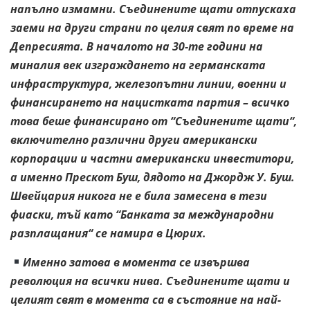
напълно измамни. Съединените щати отпускаха
заеми на други страни по целия свят по време на
Депресията. В началото на 30-те години на
миналия век изграждането на германската
инфраструктура, железопътни линии, военни и
финансирането на нацистката партия – всичко
това беше финансирано от “Съединените щати“,
включително различни други американски
корпорации и частни американски инвеститори,
а именно Прескот Буш, дядото на Джордж У. Буш.
Швейцария никога не е била замесена в тези
фиаски, тъй като “Банката за международни
разплащания“ се намира в Цюрих.
Именно затова в момента се извършва
революция на всички нива. Съединените щати и
целият свят в момента са в състояние на най-