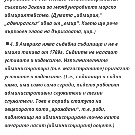
съгласно Закона за международното морско
адмиралтейство. (Думата „адмирал,“
„адмиралски“ идва от „емир“. Което ще рече
върховен глава на държавата, цар.)
4. В Америка няма съдебни съдилища и не е
имало такива от 1789г. Съдиите не налагат
уставите и кодексите. Изпълнителните
администратори (т.е. магистратите) прилагат
уставите и кодексите. (Т.е., съдилища и съдии
няма, има само само сгради, където работят
административни служители и техни
служители. Това е поради статута на
овцехората като „граждани“, т.е. роби,
подлежащи на администриране точно както
овчарите пасат
(администрират) овцете.)