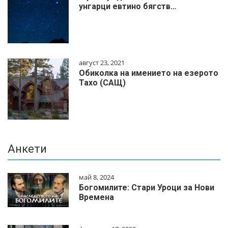
унгарци евтино бягств…
август 23, 2021
Обиколка на имението на езерото
Тахо (САЩ)
Анкети
май 8, 2024
Богомилите: Стари Уроци за Нови
Времена