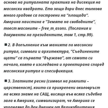
основа на ритуалната практика на дисекция на
масонски квадрати. Ето защо дори днес толкова
много градове са построени на “площада“.
Америка наистина е “Земята на свободните“,
тоест масоните – free_m_asons. (Послания и
документи на президентите, том 1, стр.99).
2. В допълнение към манията по масонски
ритуал, символи и архитектура, “Съединените
щати“ са първата “държава“, от самото си
начало, която е изследвана и проектирана според
масонския ритуал и спесификация.
3. Златните ресни (символ на роялити –
царственост), които са прикрепени околовръст
на всяко знаме на САЩ, висящо във всяка съдебна
зала в Америка, символизират, че Америка се
управлява до ден днешен от Великобритания