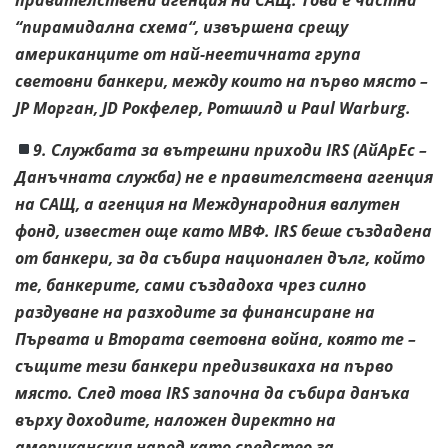
“пирамидална схема“, извършена срещу
американците от най-неетичната група
световни банкери, между които на първо място –
JP Морган, JD Рокфелер, Ротшилд и Paul Warburg.
9. Службата за вътрешни приходи IRS (АйАрЕс –
Данъчната служба) не е правителствена агенция
на САЩ, а агенция на Международния валутен
фонд, известен още като МВФ. IRS беше създадена
от банкери, за да събира национален дълг, който
те, банкерите, сами създадоха чрез силно
раздуване на разходите за финансиране на
Първата и Втората световна война, която те –
същите тези банкери предизвикаха на първо
място. След това IRS започна да събира данъка
върху доходите, наложен директно на
американския народ като средство за