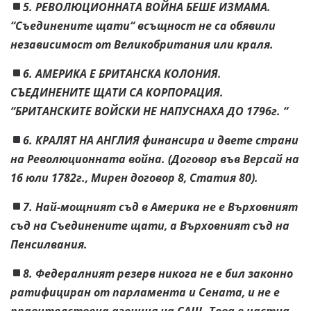
5. РЕВОЛЮЦИОННАТА ВОЙНА БЕШЕ ИЗМАМА.
“Съединените щати“ всъщност не са обявили
независимост от Великобритания или краля.
6. АМЕРИКА Е БРИТАНСКА КОЛОНИЯ.
СЪЕДИНЕНИТЕ ЩАТИ СА КОРПОРАЦИЯ.
“БРИТАНСКИТЕ ВОЙСКИ НЕ НАПУСНАХА ДО 1796г. “
6. КРАЛЯТ НА АНГЛИЯ финансира и двете страни
на Революционната война. (Договор във Версай на
16 юли 1782г., Мирен договор 8, Статия 80).
7. Най-мощният съд в Америка не е Върховният
съд на Съединените щати, а Върховният съд на
Пенсилвания.
8. Феде
ралният резерв никога не е бил законно
ратифициран от парламента и Сената, и не е
правителствена агенция на САЩ. Това е частна