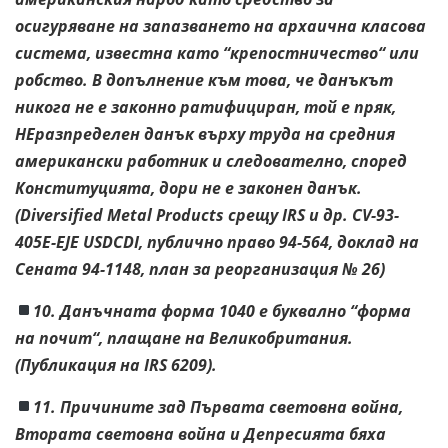
осигуряване на запазването на архаична класова
система, известна като “крепостничество“ или
робство. В допълнение към това, че данъкът
никога не е законно ратифициран, той е пряк,
НЕразпределен данък върху труда на средния
американски работник и следователно, според
Конституцията, дори не е законен данък.
(Diversified Metal Products срещу IRS и др. CV-93-
405E-EJE USDCDI, публично право 94-564, доклад на
Сената 94-1148, план за реорганизация № 26)
10. Данъчната форма 1040 е буквално “форма
на почит“, плащане на Великобритания.
(Публикация на IRS 6209).
11. Причините зад Първата световна война,
Втората световна война и Депресията бяха