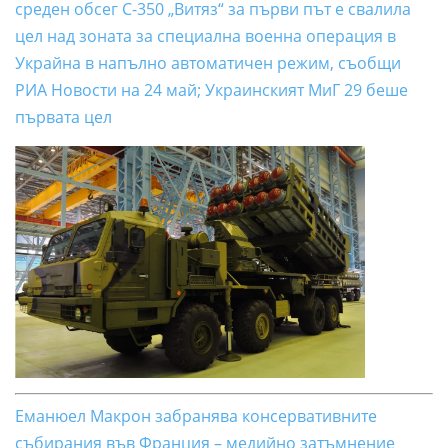
среден обсег С-350 „Витяз“ за първи път е свалила
цел над зоната за специална военна операция в
Украйна в напълно автоматичен режим, съобщи
РИА Новости на 24 май; Украинският МиГ 29 беше
първата цел
Еманюел Макрон забранява консервативните
събирания във Франция – медийно затъмнение