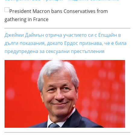
Джейми Даймън отрича участието си с Епщайн в
дълги показания, докато Ердос признава, че е била
предупредена за сексуални престъпления