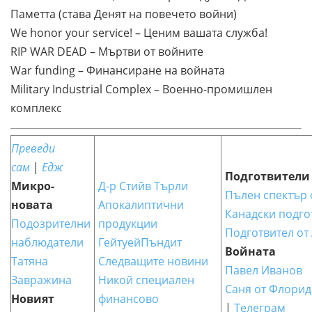
Паметта (става Денят на повечето войни)
We honor your service! – Ценим вашата служба!
RIP WAR DEAD – Мъртви от войните
War funding – Финансиране на войната
Military Industrial Complex – Военно-промишлен
комплекс
Преведи
сам
|
Едж
Подготвители
Микро-
Д-р Стийв Търли
Пълен спектър
новата
Апокалиптични
Канадски подго
Подозрителни
продукции
Подготвител от
наблюдатели
ГейтуейПъндит
Войната
Татяна
Следващите новини
Павел Иванов
Завражина
Никой специален
Саня от Флорид
Новият
финансово
|
Телеграм