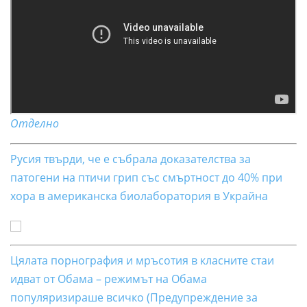
Отделно
Русия твърди, че е събрала доказателства за
патогени на птичи грип със смъртност до 40% при
хора в американска биолаборатория в Украйна
Цялата порнография и мръсотия в класните стаи
идват от Обама – режимът на Обама
популяризираше всичко (Предупреждение за