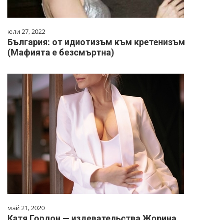
юли 27, 2022
България: от идиотизъм към кретенизъм
(Мафията е безсмъртна)
май 21, 2020
Катя Гордон — издевательства Жорина,