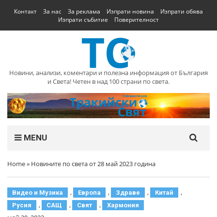
Контакт
За нас
За реклама
Изпрати новина
Изпрати обява
Изпрати събитие
Поверителност
Новини, анализи, коментари и полезна информация от България
и Света! Четен в над 100 страни по света.
MENU
Home
»
Новините по света от 28 май 2023 година
,
,
,
,
Видео и Музика
Европа
Здраве
Китай
,
,
,
Русия
САЩ
Свят
Хармония