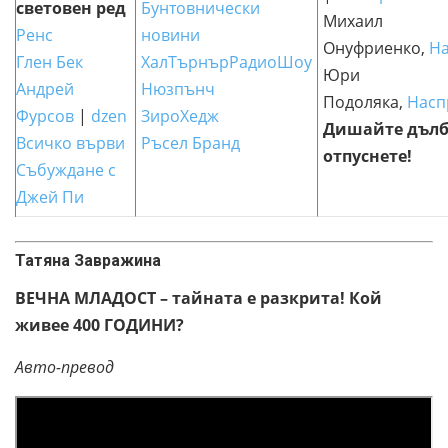
световен ред
Бунтовнически
Михаил
Ренс
новини
Онуфриенко,
Н
Глен Бек
ХалТърнърРадиоШоу
Юри
Андрей
Нюзпънч
Подоляка,
Насп
Фурсов
|
dzen
ЗироХедж
Дишайте дълб
Всичко върви
Ръсел Бранд
отпуснете!
Събуждане с
Джей Пи
Татяна Завражина
ВЕЧНА МЛАДОСТ – тайната е разкрита! Кой
живее 400 ГОДИНИ?
Авто-превод