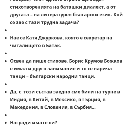
стихотворенията на баташки диалект, а от
другата – на литературен български език. Кой
се зае с тази трудна задача?
Нае се Катя Джуркова, която е секретар на
читалището в Батак.
Освен да пише стихове, Борис Крумов Божков
е имал и друго занимание и то се нарича
танци – български народни танци.
Да, с този състав заедно сме били на турне в
Индия, в Китай, в Мексико, в Гърция, в
Македония, в Словения, в Сърбия…
Награди имате ли?