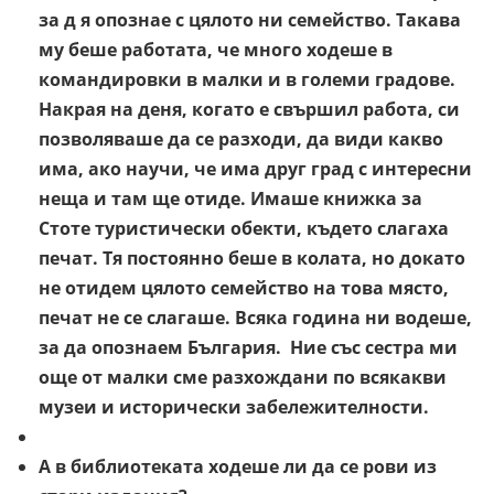
за д я опознае с цялото ни семейство. Такава
му беше работата, че много ходеше в
командировки в малки и в големи градове.
Накрая на деня, когато е свършил работа, си
позволяваше да се разходи, да види какво
има, ако научи, че има друг град с интересни
неща и там ще отиде. Имаше книжка за
Стоте туристически обекти, където слагаха
печат. Тя постоянно беше в колата, но докато
не отидем цялото семейство на това място,
печат не се слагаше. Всяка година ни водеше,
за да опознаем България. Ние със сестра ми
още от малки сме разхождани по всякакви
музеи и исторически забележителности.
А в библиотеката ходеше ли да се рови из