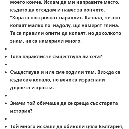
моето конче. Искам да ми направите място,
където да отсядам и навес за кончето.
“Хората построяват параклис. Казвал, че ако
копаят малко по- надолу, ще намерят глина.
Те са правили опити да копаят, но доколкото
знам, не са намерили много.
Това параклисче съществува ли сега?
Съществува и ние сме ходили там. Вижда се
къде се е копало, но вече са израснали
дървета и храсти.
Значи той обичаше да се среща със старата
история?
Той много искаше да обиколи цяла България,