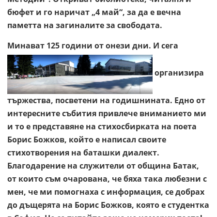
бюфет и го наричат „4 май“, за да е вечна
паметта на загиналите за свободата.
Минават 125 години от онези дни. И сега
организира
тържества, посветени на годишнината. Едно от
интересните събития привлече вниманието ми
и то е представяне на стихосбирката на поета
Борис Божков, който е написал своите
стихотворения на баташки диалект.
Благодарение на служители от община Батак,
от които съм очарована, че бяха така любезни с
мен, че ми помогнаха с информация, се добрах
до дъщерята на Борис Божков, която е студентка