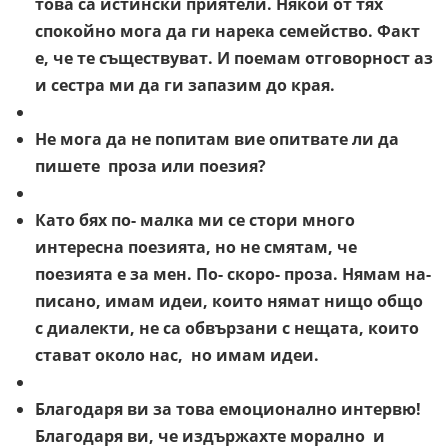
това са истински приятели. Някои от тях
спокойно мога да ги нарека семейство. Факт
е, че те съществуват. И поемам отговорност аз
и сестра ми да ги запазим до края.
Не мога да не попитам вие опитвате ли да
пишете проза или поезия?
Като бях по- малка ми се стори много
интересна поезията, но не смятам, че
поезията е за мен. По- скоро- проза. Нямам на-
писано, имам идеи, които нямат нищо общо
с диалекти, не са обвързани с нещата, които
стават около нас, но имам идеи.
Благодаря ви за това емоционално интервю!
Благодаря ви, че издържахте морално и