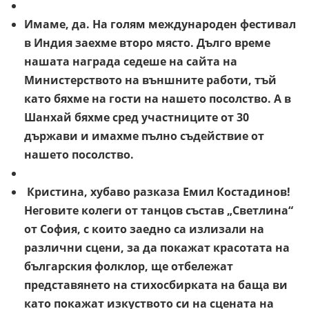
Имаме, да. На голям международен фестивал
в Индия заехме второ място. Дълго време
нашата награда седеше на сайта на
Министерството на външните работи, тъй
като бяхме на гости на нашето посолство. А в
Шанхай бяхме сред участниците от 30
държави и имахме пълно съдействие от
нашето посолство.
Кристина, хубаво разказа Емил Костадинов!
Неговите колеги от танцов състав „Светлина“
от София, с които заедно са излизали на
различни сцени, за да покажат красотата на
българския фолклор, ще отбележат
представянето на стихосбирката на баща ви
като покажат изкуството си на сцената на