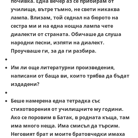
почивка. Една вечер аз се прибирам от
училище, вътре тъмно, не свети никаква
лампа. Влизам, той седнал на бюрото на
сестра ми и на една нощна лампа чете
диалекти от страната. Обичаше да слуша
народни песни, изпяти на диалект.
Проучваше ги, за да ги разбира.
Им ли още литературни произведения,
написани от баща ви, които трябва да бъдат
издадени?
Беше намерена една тетрадка със
стихотворения от училищните му години.
Ако се поровим в Батак, в родната къща, там
има много неща. Има смисъл да търсим.
Неговият брат и моите братовчедки имаха