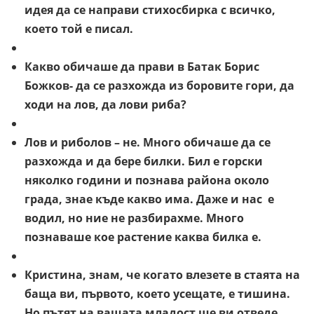
идея да се направи стихосбирка с всичко,
което той е писал.
Какво обичаше да прави в Батак Борис
Божков- да се разхожда из боровите гори, да
ходи на лов, да лови риба?
Лов и риболов – не. Много обичаше да се
разхожда и да бере билки. Бил е горски
няколко години и познава района около
града, знае къде какво има. Даже и нас е
водил, но ние не разбирахме. Много
познаваше кое растение каква билка е.
Кристина, знам, че когато влезете в стаята на
баща ви, първото, което усещате, е тишина.
Но пътят на вашата младост ще ви отведе