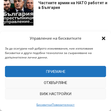
Частните армии на НАТО работят и
в България
август 2, 2026
Управление на бисквитките
ПУТИН, СИ И ХАМЕНЕЙ МАЧКАТ
ТРЪМП
За да осигурим най-доброто изживявания, ние използваме
бисквитки и други подобни технологии за съхраняване на
допълнителни лични данни.
ПРИЕМАНЕ
август 2, 2026
Зорница Илиева: КАПАНЪТ
ЩРАКНА!
ОТХВЪРЛЯНЕ
ВИЖ НАСТРОЙКИ
Бисквитки
Поверителност
август 2, 2026