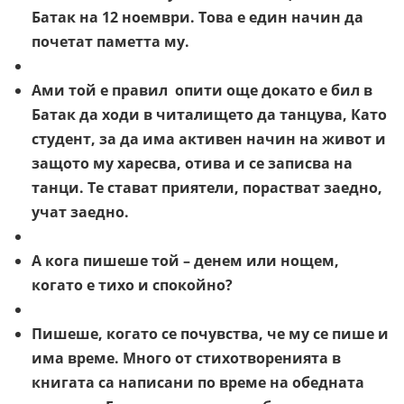
Батак на 12 ноември. Това е един начин да
почетат паметта му.
Ами той е правил опити още докато е бил в
Батак да ходи в читалището да танцува, Като
студент, за да има активен начин на живот и
защото му харесва, отива и се записва на
танци. Те стават приятели, порастват заедно,
учат заедно.
А кога пишеше той – денем или нощем,
когато е тихо и спокойно?
Пишеше, когато се почувства, че му се пише и
има време. Много от стихотворенията в
книгата са написани по време на обедната