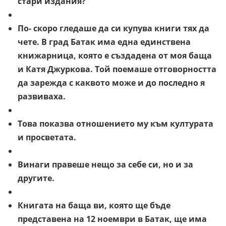
стари издания?
По- скоро гледаше да си купува книги тях да
чете. В град Батак има една единствена
книжарница, която е създадена от моя баща
и Катя Джуркова. Той поемаше отговорността
да зарежда с каквото може и до последно я
развиваха.
Това показва отношението му към културата
и просветата.
Винаги правеше нещо за себе си, но и за
другите.
Книгата на баща ви, която ще бъде
представена на 12 ноември в Батак, ще има