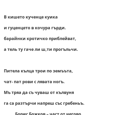
В кишето кученце куика
и гуценцето в кочура гърди.
барайнки кротичко приблейват,
а тель ту гаче ли ш,ти прогъльчи.
Питела кълца трои по земъъта,
чат- пат рови с лявата ногъ.
Мъ тряа да съ чуваш от кълвуня
га са разтърчи напреш със гребеньъ.
Борис Божков – част от негово