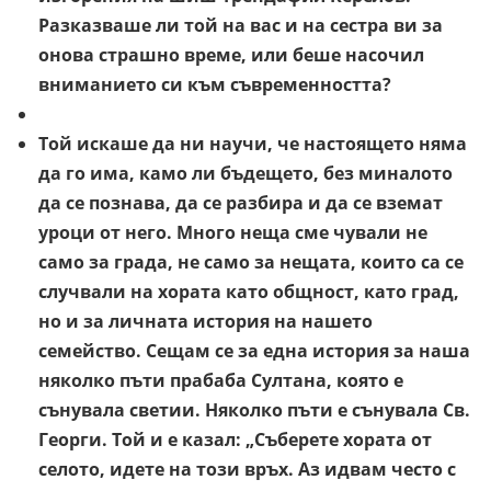
Разказваше ли той на вас и на сестра ви за
онова страшно време, или беше насочил
вниманието си към съвременността?
Той искаше да ни научи, че настоящето няма
да го има, камо ли бъдещето, без миналото
да се познава, да се разбира и да се вземат
уроци от него. Много неща сме чували не
само за града, не само за нещата, които са се
случвали на хората като общност, като град,
но и за личната история на нашето
семейство. Сещам се за една история за наша
няколко пъти прабаба Султана, която е
сънувала светии. Няколко пъти е сънувала Св.
Георги. Той и е казал: „Съберете хората от
селото, идете на този връх. Аз идвам често с