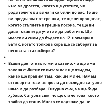
към мъдростта, когато ще усетите, че
родителите ви винаги са били до вас. Те ще
ви предпазват от грешки, те ще ви прощават,
когато стъпнете в грешна посока, те ще ви
дават съвети да учите и да работите. Ще
имате ли сили да бъдете на 12 ноември в
Батак, когато толкова хора ще се съберат за
неговата стихосбирка?
Всеки ден, откакто ми е казано, че ще има
такова събитие се питам как ще отидем,
какво ще правим там, как ще мине. Нямам
отговор на този въпрос и до последно сигурно
няма и да разбера. Сигурна съм, че ще бъде
хубаво. Сигурна съм, че ще стане това, което
трябва да стане. Много се надявам да не