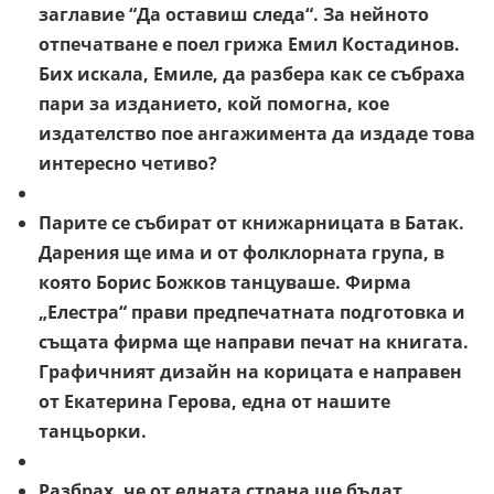
заглавие “Да оставиш следа“. За нейното
отпечатване е поел грижа Емил Костадинов.
Бих искала, Емиле, да разбера как се събраха
пари за изданието, кой помогна, кое
издателство пое ангажимента да издаде това
интересно четиво?
Парите се събират от книжарницата в Батак.
Дарения ще има и от фолклорната група, в
която Борис Божков танцуваше. Фирма
„Елестра“ прави предпечатната подготовка и
същата фирма ще направи печат на книгата.
Графичният дизайн на корицата е направен
от Екатерина Герова, една от нашите
танцьорки.
Разбрах, че от едната страна ще бъдат