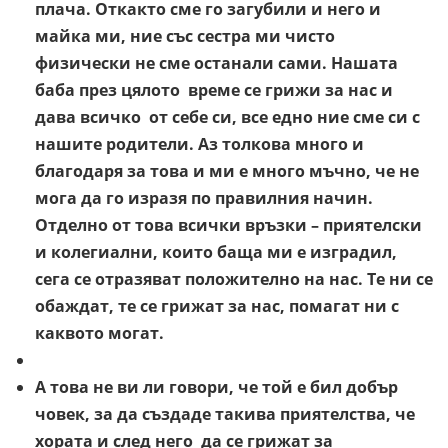
плача. Откакто сме го загубили и него и
майка ми, ние със сестра ми чисто
физически не сме останали сами. Нашата
баба през цялото време се грижи за нас и
дава всичко от себе си, все едно ние сме си с
нашите родители. Аз толкова много и
благодаря за това и ми е много мъчно, че не
мога да го изразя по правилния начин.
Отделно от това всички връзки – приятелски
и колегиални, които баща ми е изградил,
сега се отразяват положително на нас. Те ни се
обаждат, те се грижат за нас, помагат ни с
каквото могат.
А това не ви ли говори, че той е бил добър
човек, за да създаде такива приятелства, че
хората и след него да се грижат за