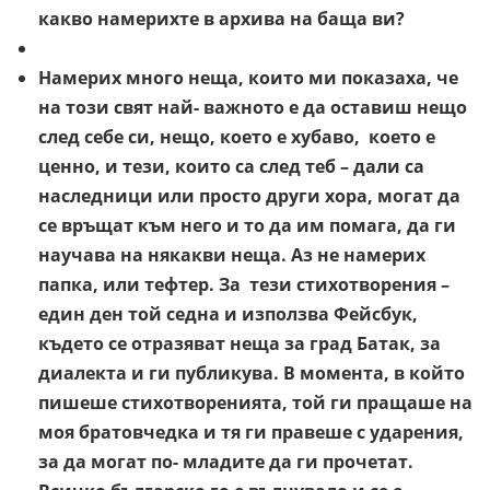
какво намерихте в архива на баща ви?
Намерих много неща, които ми показаха, че
на този свят най- важното е да оставиш нещо
след себе си, нещо, което е хубаво, което е
ценно, и тези, които са след теб – дали са
наследници или просто други хора, могат да
се връщат към него и то да им помага, да ги
научава на някакви неща. Аз не намерих
папка, или тефтер. За тези стихотворения –
един ден той седна и използва Фейсбук,
където се отразяват неща за град Батак, за
диалекта и ги публикува. В момента, в който
пишеше стихотворенията, той ги пращаше на
моя братовчедка и тя ги правеше с ударения,
за да могат по- младите да ги прочетат.