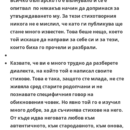
Всичко българско го е вълнувало и се е
опитвал по някакъв начин да допринася за
утвърждаването му. За тези стихотворния
никога не е мислил, че като ги публикува ще
стане много известен. Това беше нещо, което
той искаше да направи за себе си и за тези,
които биха го прочели и разбрали.
Казвате, че ви е много трудно да разберете
диалекта, на който той е написал своите
стихове. Това е така, защото сте млада, не сте
живяла сред старите родопчани и не
познавате специфичния говор на
обикновения човек. Но явно той го е изучил
много добре, за да съчинява стихове на него.
От къде идва неговата любов към
автентичното, към стародавното, към онова,