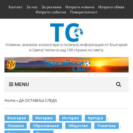
Контакт
За нас
За реклама
Изпрати новина
Изпрати обява
Изпрати събитие
Поверителност
Новини, анализи, коментари и полезна информация от България
и Света! Четен в над 100 страни по света.
MENU
Home
»
ДА ОСТАВИШ СЛЕДА
,
,
,
,
България
Интервю
История
Култура
,
,
,
,
Локални
Образование
Общество
Политика