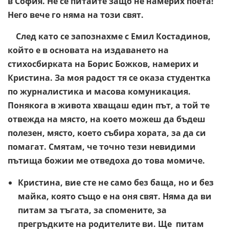
в София. Не се питайте защо не намерих поета!
Него вече го няма на този свят.
След като се запознахме с Емил Костадинов,
който е в основата на издаването на
стихосбирката на Борис Божков, намерих и
Кристина. За моя радост тя се оказа студентка
по журналистика и масова комуникация.
Понякога в живота хващаш един път, а той те
отвежда на място, на което можеш да бъдеш
полезен, място, което събира хората, за да си
помагат. Смятам, че точно тези невидими
пътища божии ме отведоха до това момиче.
Кристина, вие сте не само без баща, но и без
майка, която също е на оня свят. Няма да ви
питам за тъгата, за спомените, за
прегръдките на родителите ви. Ще питам