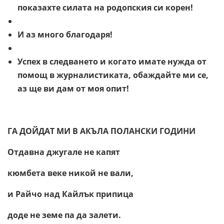
показахте силата на родопския си корен!
И аз много благодаря!
Успех в следването и когато имате нужда от
помощ в журналистиката, обаждайте ми се,
аз ще ви дам от моя опит!
ГА ДОЙДАТ МИ В АКЪЛА ПОЛАНСКИ ГОДИНИ
Отдавна джугале не капят
кюмбета веке никой не вали,
и Райчо над Кайлък припица
доде не земе па да залети.