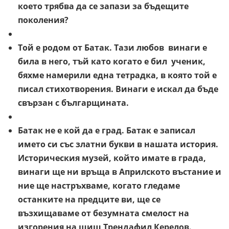
което трябва да се запази за бъдещите
поколения?
Той е родом от Батак. Тази любов винаги е
била в него, тъй като когато е бил ученик,
бяхме намерили една тетрадка, в която той е
писал стихотворения. Винаги е искал да бъде
свързан с българщината.
Батак не е кой да е град. Батак е записал
името си със златни букви в нашата история.
Историческия музей, който имате в града,
винаги ще ни връща в Априлското въстание и
ние ще настръхваме, когато гледаме
останките на предците ви, ще се
възхищаваме от безумната смелост на
изгорения на шиш Трендафил Керелов.