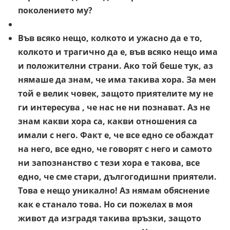
поколението му?
Във всяко нещо, колкото и ужасно да е то,
колкото и трагично да е, във всяко нещо има
и положителни страни. Ако той беше тук, аз
нямаше да знам, че има такива хора. За мен
той е велик човек, защото приятелите му не
ги интересува , че нас не ни познават. Аз не
знам какви хора са, какви отношения са
имали с него. Факт е, че все едно се обаждат
на него, все едно, че говорят с него и самото
ни запознанство с тези хора е такова, все
едно, че сме стари, дългогодишни приятели.
Това е нещо уникално! Аз нямам обяснение
как е станало това. Но си пожелах в моя
живот да изградя такива връзки, защото