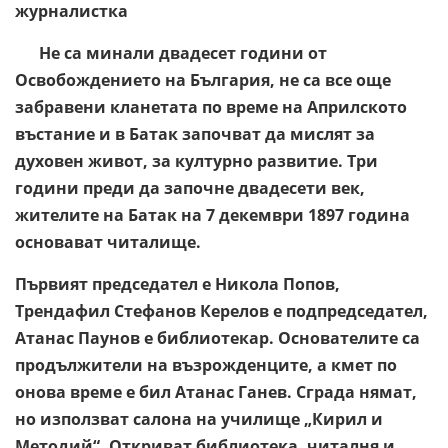
журналистка
Не са минали двадесет години от
Освобождението на България, не са все още
забравени кланетата по време на Априлското
въстание и в Батак започват да мислят за
духовен живот, за културно развитие. Три
години преди да започне двадесети век,
жителите на Батак на 7 декември 1897 година
основават читалище.
Първият председател е Никола Попов,
Трендафил Стефанов Керелов е подпредседател,
Атанас Паунов е библиотекар. Основателите са
продължители на възрожденците, а кмет по
онова време е бил Атанас Ганев. Сграда нямат,
но използват салона на училище „Кирил и
Методий“. Откриват библиотека, читалня и