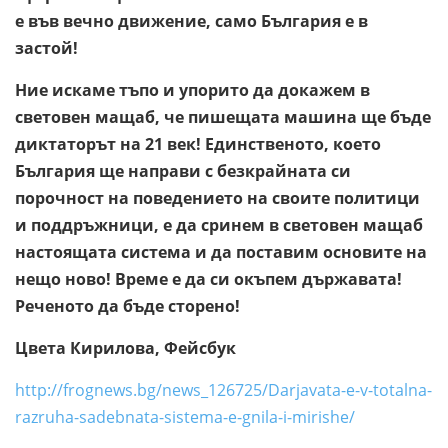
е във вечно движение, само България е в
застой!
Ние искаме тъпо и упорито да докажем в
световен мащаб, че пишещата машина ще бъде
диктаторът на 21 век! Единственото, което
България ще направи с безкрайната си
порочност на поведението на своите политици
и поддръжници, е да сринем в световен мащаб
настоящата система и да поставим основите на
нещо ново! Време е да си окъпем държавата!
Реченото да бъде сторено!
Цвета Кирилова, Фейсбук
http://frognews.bg/news_126725/Darjavata-e-v-totalna-
razruha-sadebnata-sistema-e-gnila-i-mirishe/