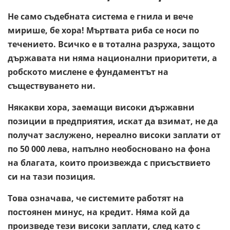
Не само съдебната система е гнила и вече
мирише, бе хора! Мъртвата риба се носи по
течението. Всичко е в тотална разруха, защото
държавата ни няма национални приоритети, а
робското мислене е фундаментът на
съществуването ни.
Някакви хора, заемащи високи държавни
позиции в предприятия, искат да взимат, не да
получат заслужено, нереално високи заплати от
по 50 000 лева, напълно необосновано на фона
на благата, които произвежда с присъствието
си на тази позиция.
Това означава, че системите работят на
постоянен минус, на кредит. Няма кой да
произведе тези високи заплати, след като с