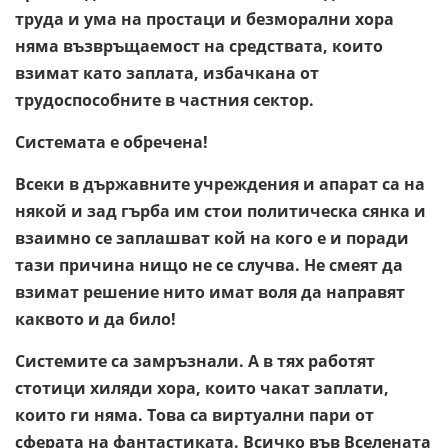
труда и ума на простаци и безморални хора
няма възвръщаемост на средствата, които
взимат като заплата, избачкана от
трудоспособните в частния сектор.
Системата е обречена!
Всеки в държавните учреждения и апарат са на
някой и зад гърба им стои политическа сянка и
взаимно се заплашват кой на кого е и поради
тази причина нищо не се случва. Не смеят да
взимат решение нито имат воля да направят
каквото и да било!
Системите са замръзнали. А в тях работят
стотици хиляди хора, които чакат заплати,
които ги няма. Това са виртуални пари от
сферата на фантастиката. Всичко във Вселената