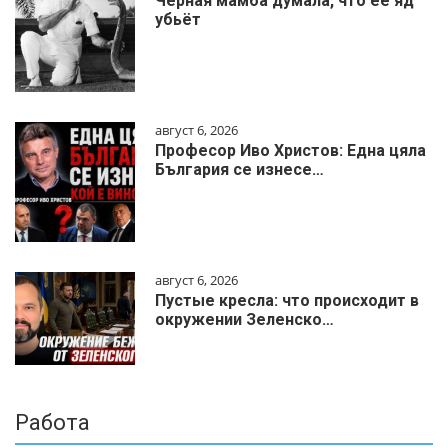
Чёрная мамба думала, что её яд
убьёт
август 6, 2026
Професор Иво Христов: Една цяла
България се изнесе…
август 6, 2026
Пустые кресла: что происходит в
окружении Зеленско…
Работа