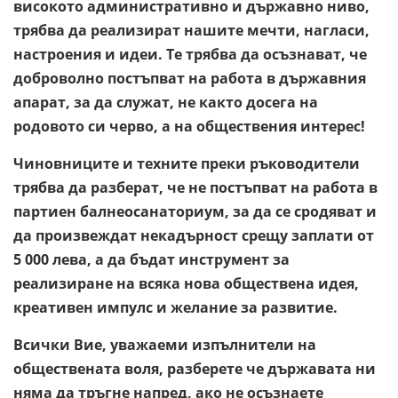
високото административно и държавно ниво,
трябва да реализират нашите мечти, нагласи,
настроения и идеи. Те трябва да осъзнават, че
доброволно постъпват на работа в държавния
апарат, за да служат, не както досега на
родовото си черво, а на обществения интерес!
Чиновниците и техните преки ръководители
трябва да разберат, че не постъпват на работа в
партиен балнеосанаториум, за да се сродяват и
да произвеждат некадърност срещу заплати от
5 000 лева, а да бъдат инструмент за
реализиране на всяка нова обществена идея,
креативен импулс и желание за развитие.
Всички Вие, уважаеми изпълнители на
обществената воля, разберете че държавата ни
няма да тръгне напред, ако не осъзнаете