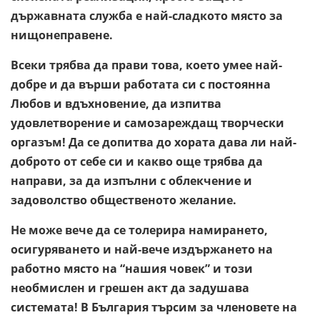
държавната служба е най-сладкото място за
нищонеправене.
Всеки трябва да прави това, което умее най-
добре и да върши работата си с постоянна
Любов и вдъхновение, да изпитва
удовлетворение и самозареждащ творчески
оргазъм! Да се допитва до хората дава ли най-
доброто от себе си и какво още трябва да
направи, за да изпълни с облекчение и
задоволство общественото желание.
Не може вече да се толерира намирането,
осигуряването и най-вече издържането на
работно място на “нашия човек” и този
необмислен и грешен акт да задушава
системата! В България търсим за членовете на