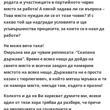
родата и участниците в партийното черво
място за работа! А някой задава ли си въпроса –
Това място нуждае ли се от този човек? И с
какво той ще надгради условията и ще
усъвършенства процесите, за които се е наел да
работи?
Не може вече така!
Омръзна ми да чувам репликата -“Скапана
държава”. Време е всяко нещо да дойде на
своето място и всички заедно да намерим
мястото на всяко нещо. Държавата не е просто
казан с тюрлюгювеч, в който мяташ мръвка и тя
си намира място, някъде там, където е празно!
Колкото и да не Ви харесват думите ми, всеки
един от тези хора трябва да разбере, че пречи
на еволюцията на социалните и