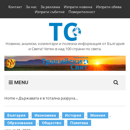
Контакт
За нас
За реклама
Изпрати новина
Изпрати обява
Изпрати събитие
Поверителност
Новини, анализи, коментари и полезна информация от България
и Света! Четен в над 100 страни по света.
MENU
Home
»
Държавата е в тотална разруха…
,
,
,
,
България
Икономика
История
Мнения
,
,
Образование
Общество
Политика