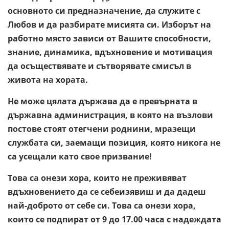
основното си предназначение, да служите с
Любов и да разбирате мисията си. Изборът на
работно място зависи от Вашите способности,
знание, динамика, вдъхновение и мотивация
да осъществявате и сътворявате смисъл в
живота на хората.
Не може цялата държава да е превърната в
държавна администрация, в която на възлови
постове стоят отегчени роднини, мразещи
службата си, заемащи позиция, която никога не
са усещали като свое призвание!
Това са онези хора, които не преживяват
вдъхновението да се себеизявиш и да дадеш
най-доброто от себе си. Това са онези хора,
които се подпират от 9 до 17.00 часа с надеждата