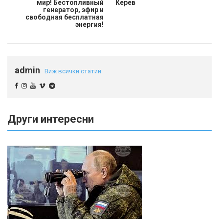
мир! Бестопливный
Керев
генератор, эфир и
свободная бесплатная
энергия!
admin
Виж всички статии
Други интересни