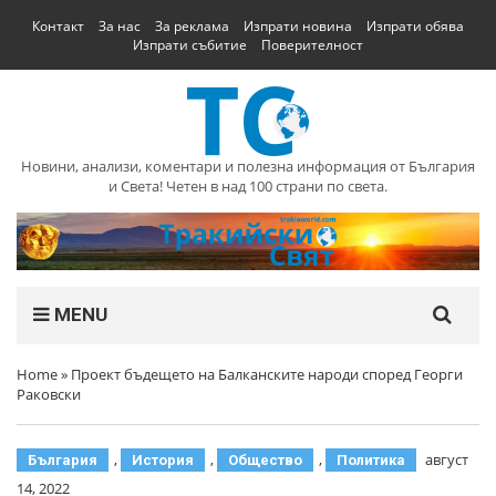
Контакт
За нас
За реклама
Изпрати новина
Изпрати обява
Изпрати събитие
Поверителност
Новини, анализи, коментари и полезна информация от България
и Света! Четен в над 100 страни по света.
MENU
Home
»
Проект бъдещето на Балканските народи според Георги
Раковски
,
,
,
август
България
История
Общество
Политика
14, 2022