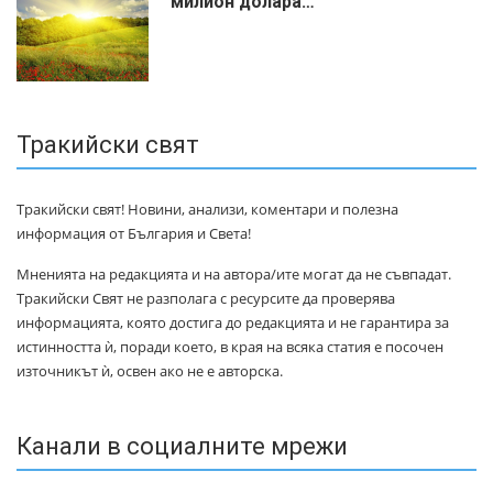
милиoн дoлapa…
Тракийски свят
Тракийски свят! Новини, анализи, коментари и полезна
информация от България и Света!
Мненията на редакцията и на автора/ите могат да не съвпадат.
Тракийски Свят не разполага с ресурсите да проверява
информацията, която достига до редакцията и не гарантира за
истинността ѝ, поради което, в края на всяка статия е посочен
източникът ѝ, освен ако не е авторска.
Канали в социалните мрежи