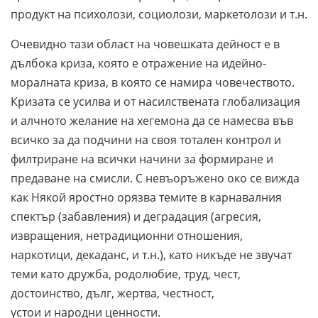
продукт на психолози, социолози, маркетолози и т.н.
Очевидно тази област на човешката дейност е в
дълбока криза, която е отражение на идейно-
моралната криза, в която се намира човечеството.
Кризата се усилва и от насилствената глобализация
и алчното желание на хегемона да се намесва във
всичко за да подчини на своя тотален контрол и
филтриране на всички начини за формиране и
предаване на смисли. С невъоръжено око се вижда
как Някой яростно орязва темите в карнавалния
спектър (забавления) и деградация (агресия,
извращения, нетрадиционни отношения,
наркотици, декаданс, и т.н.), като никъде не звучат
теми като дружба, родолюбие, труд, чест,
достоинство, дълг, жертва, честност,
устои и народни ценности.