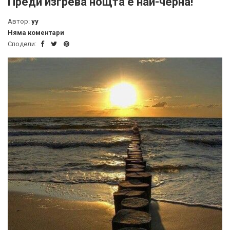
Преди изгрева нощта е най-черна!
Автор:
yy
Няма коментари
Сподели: