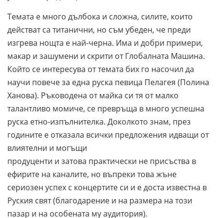
Темата е много дълбока и сложна, силите, които
действат са титанични, но съм убеден, че преди
изгрева нощта е най-черна. Има и добри примери,
макар и зашумени и скрити от Глобалната Машина.
Който се интересува от темата бих го насочил да
научи повече за една руска певица Пелагея (Полина
Ханова). Ръководена от майка си тя от малко
талантливо момиче, се превръща в много успешна
руска етно-изпълнителка. Доколкото знам, през
годините е отказала всички предложения идващи от
влиятелни и могъщи
продуценти и затова практически не присъства в
ефирите на каналите, но въпреки това жъне
сериозен успех с концертите си и е доста известна в
Руския свят (благодарение и на размера на този
пазар и на особената му аудитория).