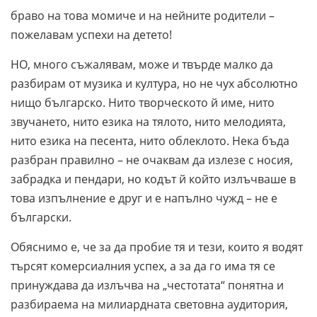
браво на това момиче и на нейните родители –
пожелавам успехи на детето!
НО, много съжалявам, може и твърде малко да
разбирам от музика и култура, но не чух абсолютно
нищо българско. Нито творческото й име, нито
звучането, нито езика на тялото, нито мелодията,
нито езика на песента, нито облеклото. Нека бъда
разбран правилно – не очаквам да излезе с носия,
забрадка и пендари, но кодът й който излъчваше в
това изпълнение е друг и е напълно чужд – не е
български.
Обяснимо е, че за да пробие тя и тези, които я водят
търсят комерсиалния успех, а за да го има тя се
принуждава да излъчва на „честотата“ понятна и
разбираема на милиардната световна аудитория,