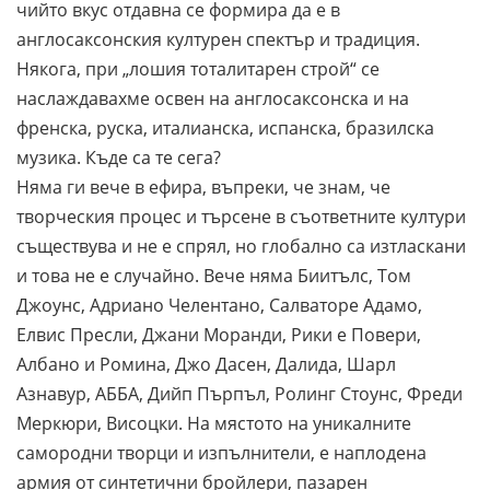
чийто вкус отдавна се формира да е в
англосаксонския културен спектър и традиция.
Някога, при „лошия тоталитарен строй“ се
наслаждавахме освен на англосаксонска и на
френска, руска, италианска, испанска, бразилска
музика. Къде са те сега?
Няма ги вече в ефира, въпреки, че знам, че
творческия процес и търсене в съответните култури
съществува и не е спрял, но глобално са изтласкани
и това не е случайно. Вече няма Биитълс, Том
Джоунс, Адриано Челентано, Салваторе Адамо,
Елвис Пресли, Джани Моранди, Рики е Повери,
Албано и Ромина, Джо Дасен, Далида, Шарл
Азнавур, АББА, Дийп Пърпъл, Ролинг Стоунс, Фреди
Меркюри, Висоцки. На мястото на уникалните
самородни творци и изпълнители, е наплодена
армия от синтетични бройлери, пазарен