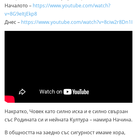
Началото –
https://www.youtube.com/watch?
v=8G9eItjEkp8
Днес –
https://www.youtube.com/watch?
v=8ciw2r8Dn1I
Накратко, Човек като силно иска и е силно свързан
със Родината си и нейната Култура – намира Начина.
В общността на заедно със сигурност имаме хора,