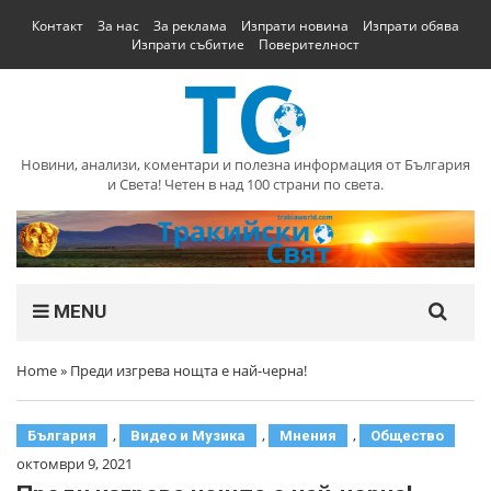
Контакт
За нас
За реклама
Изпрати новина
Изпрати обява
Изпрати събитие
Поверителност
Новини, анализи, коментари и полезна информация от България
и Света! Четен в над 100 страни по света.
MENU
Home
»
Преди изгрева нощта е най-черна!
,
,
,
България
Видео и Музика
Мнения
Общество
октомври 9, 2021