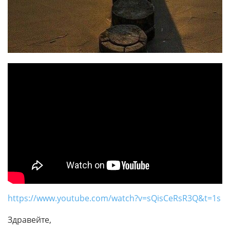
https://www.youtube.com/watch?v=sQisCeRsR3Q&t=1s
Здравейте,