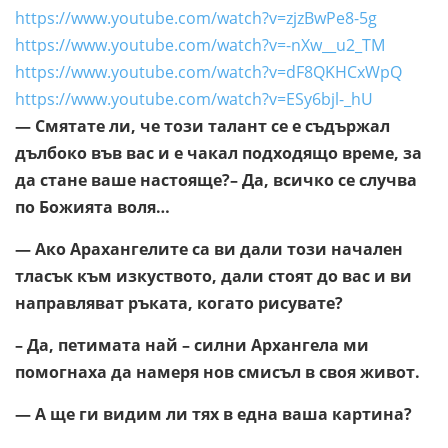
https://www.youtube.com/watch?v=zjzBwPe8-5g
https://www.youtube.com/watch?v=-nXw__u2_TM
https://www.youtube.com/watch?v=dF8QKHCxWpQ
https://www.youtube.com/watch?v=ESy6bjl-_hU
— Смятате ли, че този талант се е съдържал
дълбоко във вас и е чакал подходящо време, за
да стане ваше настояще?
– Да, всичко се случва
по Божията воля…
— Ако Арахангелите са ви дали този начален
тласък към изкуството, дали стоят до вас и ви
направляват ръката, когато рисувате?
– Да, петимата най – силни Архангела ми
помогнаха да намеря нов смисъл в своя живот.
— А ще ги видим ли тях в една ваша картина?