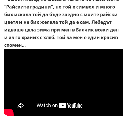
“Райските градини”, но той е символ и много
бих искала той да бъде заедно с моите райски
цветя и не бих желала той да е сам. Лебедът
идваше цяла зима при мен в Балчик всеки ден
и аз го храних с хляб. Той за мен е един красив
спомен…