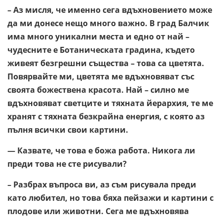
– Аз мисля, че именно сега вдъхновението може
да ми донесе нещо много важно. В град Балчик
има много уникални места и едно от най –
чудесните е Ботаническата градина, където
живеят безгрешни същества – това са цветята.
Повярвайте ми, цветята ме вдъхновяват със
своята божествена красота. Най – силно ме
вдъхновяват светците и тяхната йерархия, те ме
хранят с тяхната безкрайна енергия, с която аз
пълня всички свои картини.
— Казвате, че това е божа работа. Никога ли
преди това не сте рисували?
– Разбрах въпроса ви, аз съм рисувала преди
като любител, но това бяха пейзажи и картини с
плодове или животни. Сега ме вдъхновява