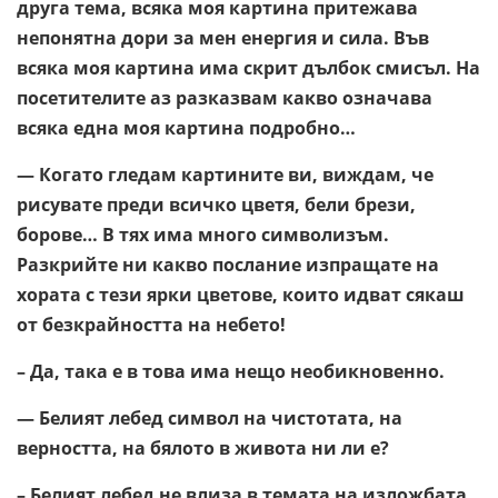
друга тема, всяка моя картина притежава
непонятна дори за мен енергия и сила. Във
всяка моя картина има скрит дълбок смисъл. На
посетителите аз разказвам какво означава
всяка една моя картина подробно…
— Когато гледам картините ви, виждам, че
рисувате преди всичко цветя, бели брези,
борове… В тях има много символизъм.
Разкрийте ни какво послание изпращате на
хората с тези ярки цветове, които идват сякаш
от безкрайността на небето!
– Да, така е в това има нещо необикновенно.
— Белият лебед символ на чистотата, на
верността, на бялото в живота ни ли е?
– Белият лебед не влиза в темата на изложбата