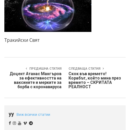
Тракийски Свят
ПРЕДИШНА СТАТИЯ
СЛЕДВАЩА СТАТИЯ
Доцент Атанас Мангъров
Скок във времето!
за ефективността на
Корабът, който мина през
ваксините и мерките за
времето – СКРИТАТА
борба с коронавируса
РЕАЛНОСТ
yy
Виж всички статии