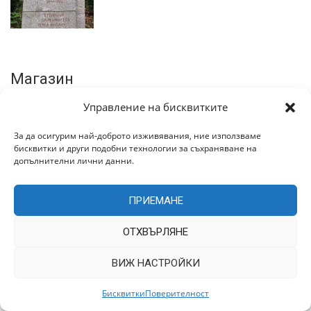
Магазин
Управление на бисквитките
май 24, 2026
Храна без излишни посредници
За да осигурим най-доброто изживявания, ние използваме
бисквитки и други подобни технологии за съхраняване на
допълнителни лични данни.
ПРИЕМАНЕ
декември 26, 2022
ОТХВЪРЛЯНЕ
Магазин – Други
ВИЖ НАСТРОЙКИ
Бисквитки
Поверителност