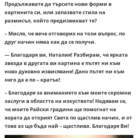
Продължавате да търсите нови форми в
картините си, или запазвате стила на
размисъл, който предизвикват те?
– Мисля, че вече отговорих на този въпрос, по
друг начин няма как да се получи.
— Благодаря ви, Наталия! Разбирам, че ярката
звезда в другата ви картина е пътят ни към
ново духовно извисяване! Дано пътят ни към
него да е по – кратък!
– Благодаря за вниманието към моите скромни
заслуги в областта на изкуството! Надявам се,
че моите Райски градини ще помогнат на
хората да открият Света по щастлив начин, и от
това аз ще бъда най – щастлива. Благодаря Ви!