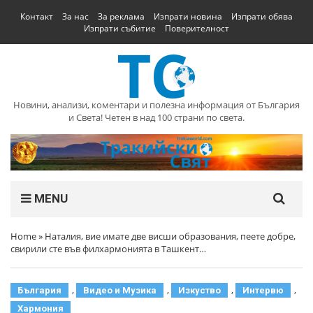
Контакт
За нас
За реклама
Изпрати новина
Изпрати обява
Изпрати събитие
Поверителност
Новини, анализи, коментари и полезна информация от България
и Света! Четен в над 100 страни по света.
MENU
Home
»
Наталия, вие имате две висши образования, пеете добре,
свирили сте във филхармонията в Ташкент…
,
,
,
,
България
Видео и Музика
Изкуство
Интервю
Хармония