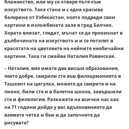
блаженство, или му се отваря пътя към
изкуството. Така стана и с една красива
балерина от Узбекистан, която подреди свои
картини в изложбената зала в град Балчик.
Хората влизат, гледат, мъчат се да проникнат в
дълбочината на изкуството и и се потапят в
красотата на цветовете на нейните необичайни
картини. Така ги смайва Наталия Ровенская.
– Наталия, вие имате две висши образования,
пеете добре, свирили сте във филхармонията в
Ташкент на цигулка, можете да свирите и на
пиано, били сте и в балетна школа, завършили
сте и филология. Разкажете на всички нас как
на 71 години дойде у вас вдъхновението да
вземете четка и бои и да започнете да
рисувате?