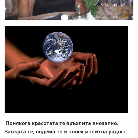
Понякога красотата те връхлита внезапно.
Завърта те, подема те и човек изпитва радост,