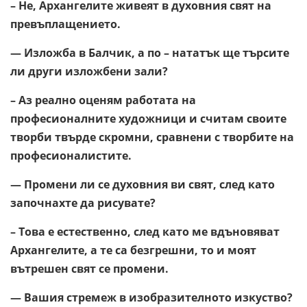
– Не, Архангелите живеят в духовния свят на
превъплащението.
— Изложба в Балчик, а по – нататък ще търсите
ли други изложбени зали?
– Аз реално оценям работата на
професионалните художници и считам своите
творби твърде скромни, сравнени с творбите на
професионалистите.
— Промени ли се духовния ви свят, след като
започнахте да рисувате?
– Това е естественно, след като ме вдъновяват
Архангелите, а те са безгрешни, то и моят
вътрешен свят се промени.
— Вашия стремеж в изобразителното изкуство?