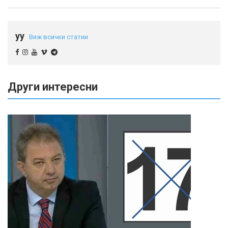
yy
Виж всички статии
Други интересни