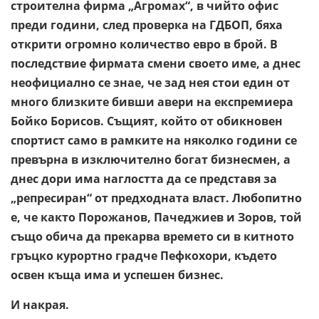
строителна фирма „Агромах“, в чийто офис
преди години, след проверка на ГДБОП, бяха
открити огромно количество евро в брой. В
последствие фирмата смени своето име, а днес
неофициално се знае, че зад нея стои един от
много близките бивши авери на експремиера
Бойко Борисов. Същият, който от обикновен
спортист само в рамките на няколко години се
превърна в изключително богат бизнесмен, а
днес дори има наглостта да се представя за
„репресиран“ от предходната власт. Любопитно
е, че както Порожанов, Пачеджиев и Зоров, той
също обича да прекарва времето си в китното
гръцко курортно градче Пефкохори, където
освен къща има и успешен бизнес.
И накрая.