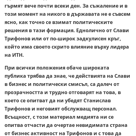
гърмят вече почти всеки ден. За съжаление и в
този момент на никого в държавата не е съвсем
ясно, как точно се взимат политическите
решения в тази формация. Еднолично от Слави
Трифонов или от по-широк задкулисен кръг,
който има своето скрито влияние върху лидера
на ИТН.
При всички положения обаче широката
публика трябва да знае, че действията на Слави
в бизнес и политически смисъл, са далеч от
прозрачността и трудно отговарят на това, в
което се опитват да ни убедят Станислав
Трифонов и неговият обслужващ персонал.
Всъщност, с този материал медията ни се
опитва отчасти да очертае невидимата страна
от бизнес активност на Трифонов и с това да