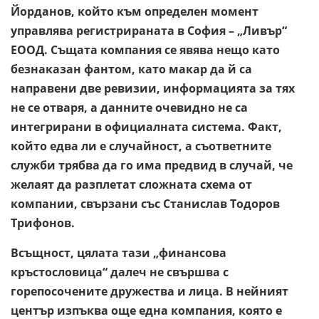
Йорданов, който към определен момент
управлява регистрираната в София – „Ливър“
ЕООД. Същата компания се явява нещо като
безнаказан фантом, като макар да й са
направени две ревизии, информацията за тях
не се отваря, а данните очевидно не са
интегрирани в официалната система. Факт,
който едва ли е случайност, а съответните
служби трябва да го има предвид в случай, че
желаят да разплетат сложната схема от
компании, свързани със Станислав Тодоров
Трифонов.
Всъщност, цялата тази „финансова
кръстословица“ далеч не свършва с
горепосочените дружества и лица. В нейният
център изпъква още една компания, която е