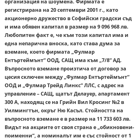
организация на шоумена. Фирмата е
регистрирана на 20 септември 2001 г., като
акционерно дружество в Софийски градски съд
и има обявен капитал в размер на 9 096 968 лв.
Любопитен факт е, че към този капитал има и
една непарична вноска, като става дума за
вземане, което фирмата „Фулмар
Ентъртеймънт“ ООД, САЩ има към „7/8“ АД.
Въпросното вземане произтича от договор за
цесия сключен между „Фулмар Ентъртеймънт“
ООД и „Фулмар Трейд Линкс“ ЛЛС, с адрес на
управление – САЩ, щатът Делауер, апартамент
300 А, находящ се на Грийн Вил Кросинг №2 в
Уилмингтън, окръг Ню Касъл. Стойността на
въпросното вземане е в размер на 11 733 603 лв.
Видът на акциите от своя страна е „обикновени-
поименни“, а номиналът им е със стойност от 1