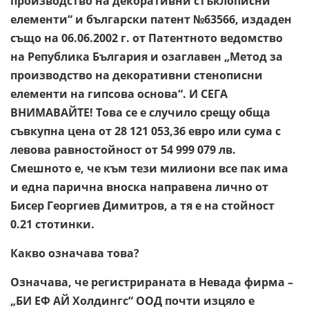
производство на декоративни стъклописни
елементи“ и български патент №63566, издаден
също на 06.06.2002 г. от Патентното ведомство
на Република България и озаглавен „Метод за
производство на декоративни стенописни
елементи на гипсова основа“. И СЕГА
ВНИМАВАЙТЕ! Това се е случило срещу обща
съвкупна цена от 28 121 053,36 евро или сума с
левова равностойност от 54 999 079 лв.
Смешното е, че към тези милиони все пак има
и една парична вноска направена лично от
Бисер Георгиев Димитров, а тя е на стойност
0.21 стотинки.
Какво означава това?
Означава, че регистрираната в Невада фирма –
„БИ ЕФ АЙ Холдингс“ ООД почти изцяло е