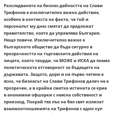
Разследването на бизнес-дейността на Слави
Трифонов е изключително важно действие,
особено в контекста на факта, че той и
персоналът му днес смятат да предложат
правителство, което да управлява България.
Нещо повече. Изключително важно е
българското общество да бъде сигурно в
прозрачността на търговските действия на
лицето, което твърди, че МОЖЕ и ИСКА да поеме
политическата отговорност за бъдещето на
държавата. Защото, дори и на първо четене е
ясно, че бизнесът на Слави Трифонов далеч не е
прозрачен, а в крайна сметка истината се крие
в анонимни офшорки с неясна собственост и
произход. Покрай тях пък на бял свят излизат
взаимоотношенията на Трифонов с един куп