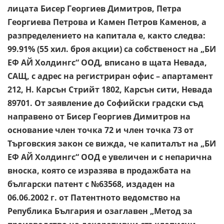
лицата Бисер Георгиев Димитров, Петра
Георгиева Петрова и Камен Петров Каменов, а
разпределението на капитала е, както следва:
99.91% (55 хил. броя акции) са собственост на „БИ
ЕФ АЙ Холдингс“ ООД, вписано в щата Невада,
САЩ, с адрес на регистриран офис – апартамент
212, Н. Карсън Стрийт 1802, Карсън сити, Невада
89701. От заявление до Софийски градски съд
направено от Бисер Георгиев Димитров на
основание член точка 72 и член точка 73 от
Търговския закон се вижда, че капиталът на „БИ
ЕФ АЙ Холдингс“ ООД е увеличен и с непарична
вноска, която се изразява в продажбата на
български патент с №63568, издаден на
06.06.2002 г. от Патентното ведомство на
Република България и озаглавен „Метод за