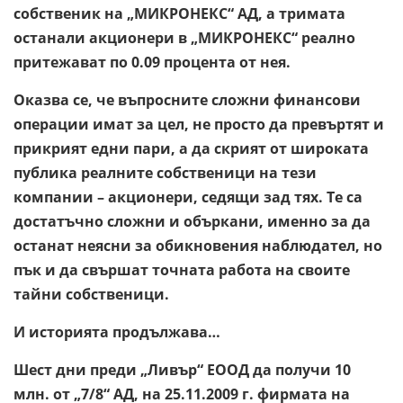
собственик на „МИКРОНЕКС“ АД, а тримата
останали акционери в „МИКРОНЕКС“ реално
притежават по 0.09 процента от нея.
Оказва се, че въпросните сложни финансови
операции имат за цел, не просто да превъртят и
прикрият едни пари, а да скрият от широката
публика реалните собственици на тези
компании – акционери, седящи зад тях. Те са
достатъчно сложни и объркани, именно за да
останат неясни за обикновения наблюдател, но
пък и да свършат точната работа на своите
тайни собственици.
И историята продължава…
Шест дни преди „Ливър“ ЕООД да получи 10
млн. от „7/8“ АД, на 25.11.2009 г. фирмата на