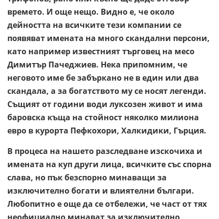
времето. И още нещо. Видно е, че около
дейността на всичките тези компании се
появяват имената на много скандални персони,
като например известният търговец на месо
Димитър Пачеджиев. Нека припомним, че
неговото име бе забъркано не в един или два
скандала, а за богатството му се носят легенди.
Същият от години води луксозен живот и има
баровска къща на стойност няколко милиона
евро в курорта Пефкохори, Халкидики, Гърция.
В процеса на нашето разследване изскочиха и
имената на куп други лица, всичките със спорна
слава, но пък безспорно минаващи за
изключително богати и влиятелни българи.
Любопитно е още да се отбележи, че част от тях
неофициално минават за изключително