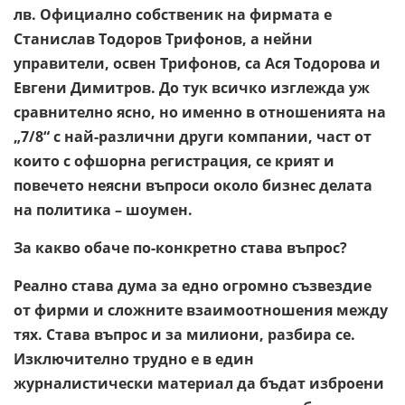
лв. Официално собственик на фирмата е
Станислав Тодоров Трифонов, а нейни
управители, освен Трифонов, са Ася Тодорова и
Евгени Димитров. До тук всичко изглежда уж
сравнително ясно, но именно в отношенията на
„7/8“ с най-различни други компании, част от
които с офшорна регистрация, се крият и
повечето неясни въпроси около бизнес делата
на политика – шоумен.
За какво обаче по-конкретно става въпрос?
Реално става дума за едно огромно съзвездие
от фирми и сложните взаимоотношения между
тях. Става въпрос и за милиони, разбира се.
Изключително трудно е в един
журналистически материал да бъдат изброени