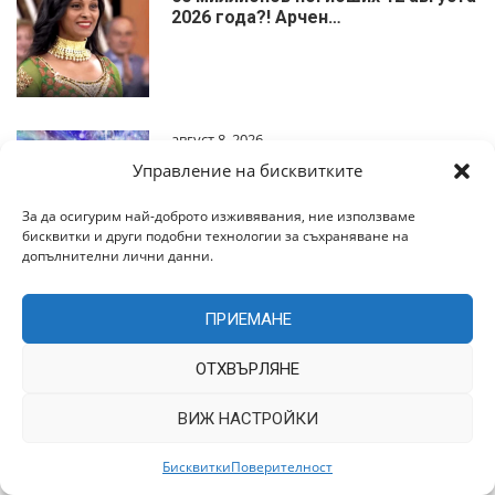
2026 года?! Арчен…
август 8, 2026
Как МЫСЛИ материализуются?
Управление на бисквитките
Синхроничность Карла Юн…
За да осигурим най-доброто изживявания, ние използваме
бисквитки и други подобни технологии за съхраняване на
допълнителни лични данни.
август 8, 2026
ПРИЕМАНЕ
ГЛОБАЛЬНЫЙ ПЕРЕХОД ЗАПУЩЕН!
ЭТОТ МЕСЯЦ ДЛЯ МНОГИХ …
ОТХВЪРЛЯНЕ
ВИЖ НАСТРОЙКИ
Бисквитки
Поверителност
Работа