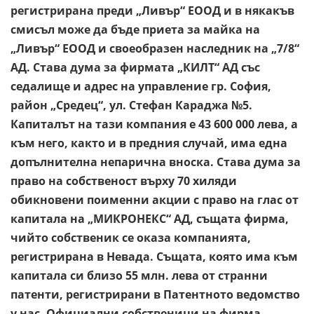
регистрирана преди „Ливър“ ЕООД и в някакъв
смисъл може да бъде приета за майка на
„Ливър“ ЕООД и своеобразен наследник на „7/8“
АД. Става дума за фирмата „КИЛТ“ АД със
седалище и адрес на управление гр. София,
район „Средец“, ул. Стефан Караджа №5.
Капиталът на тази компания е 43 600 000 лева, а
към него, както и в предния случай, има една
допълнителна непарична вноска. Става дума за
право на собственост върху 70 хиляди
обикновени поименни акции с право на глас от
капитала на „МИКРОНЕКС“ АД, същата фирма,
чийто собственик се оказа компанията,
регистрирана в Невада. Същата, която има към
капитала си близо 55 млн. лева от странни
патенти, регистрирани в Патентното ведомство
у нас. Официални собственици на фирма