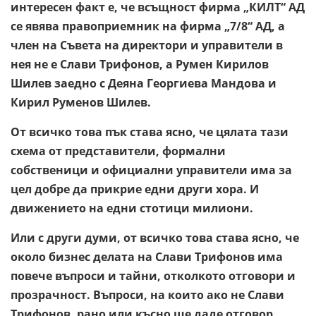
интересен факт е, че всъщност фирма „КИЛТ“ АД
се явява правоприемник на фирма „7/8“ АД, а
член на Съвета на директори и управители в
нея не е Слави Трифонов, а Румен Кирилов
Шилев заедно с Деяна Георгиева Мандова и
Кирил Руменов Шилев.
От всичко това пък става ясно, че цялата тази
схема от представители, формални
собственици и официални управители има за
цел добре да прикрие едни други хора. И
движението на едни стотици милиони.
Или с други думи, от всичко това става ясно, че
около бизнес делата на Слави Трифонов има
повече въпроси и тайни, отколкото отговори и
прозрачност. Въпроси, на които ако не Слави
Трифонов, рано или късно ще даде отговор