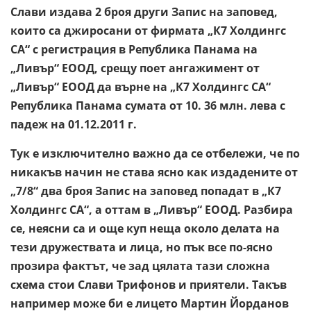
Слави издава 2 броя други Запис на заповед,
които са джиросани от фирмата „К7 Холдингс
СА“ с регистрация в Република Панама на
„Ливър“ ЕООД, срещу поет ангажимент от
„Ливър“ ЕООД да върне на „К7 Холдингс СА“
Република Панама сумата от 10. 36 млн. лева с
падеж на 01.12.2011 г.
Тук е изключително важно да се отбележи, че по
никакъв начин не става ясно как издадените от
„7/8“ два броя Запис на заповед попадат в „К7
Холдингс СА“, а оттам в „Ливър“ ЕООД. Разбира
се, неясни са и още куп неща около делата на
тези дружествата и лица, но пък все по-ясно
прозира фактът, че зад цялата тази сложна
схема стои Слави Трифонов и приятели. Такъв
например може би е лицето Мартин Йорданов