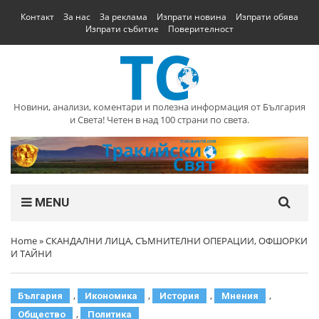
Контакт
За нас
За реклама
Изпрати новина
Изпрати обява
Изпрати събитие
Поверителност
Новини, анализи, коментари и полезна информация от България
и Света! Четен в над 100 страни по света.
MENU
Home
»
СКАНДАЛНИ ЛИЦА, СЪМНИТЕЛНИ ОПЕРАЦИИ, ОФШОРКИ
И ТАЙНИ
,
,
,
,
България
Икономика
История
Мнения
,
Общество
Политика