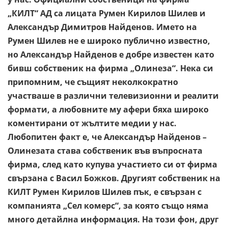
„КИЛТ“ АД са лицата Румен Кирилов Шилев и
Александър Димитров Найденов. Името на
Румен Шилев не е широко публично известно,
но Александър Найденов е добре известен като
бивш собственик на фирма „Олинеза“. Нека си
припомним, че същият неколкократно
участваше в различни телевизионни и реалити
формати, а любовните му афери бяха широко
коментирани от жълтите медии у нас.
Любопитен факт е, че Александър Найденов –
Олинезата става собственик във въпросната
фирма, след като купува участието си от фирма
свързана с Васил Божков. Другият собственик на
КИЛТ Румен Кирилов Шилев пък, е свързан с
компанията „Сел комерс“, за която също няма
много детайлна информация. На този фон, друг