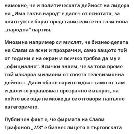
намекне, че и политическата дейност на лидера
на „Има такъв народ“ е далеч от яснотата, за
която уж се борят представителите на тази нова
„народна“ партия.
Мнозина например си мислят, че бизнес-делата
на Слави са ясни и прозрачни, само защото той
от години е на екран и всичко трябва да му е
„официално“. Всички знаем, че за това време
той изкарва милиони от своята телевизионна
дейност. Дали обаче парите идват само от там
и дали се управляват прозрачно е въпрос, на
който все още не може да се отговори напълно
категорично.
Публичен факт е, че фирмата на Слави
Трифонов „7/8“ е бизнес лицето в търговската