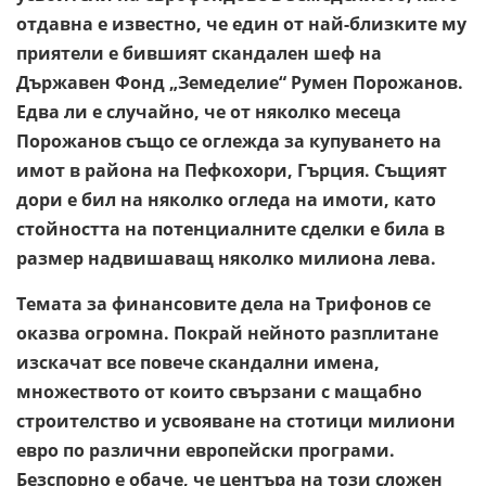
отдавна е известно, че един от най-близките му
приятели е бившият скандален шеф на
Държавен Фонд „Земеделие“ Румен Порожанов.
Едва ли е случайно, че от няколко месеца
Порожанов също се оглежда за купуването на
имот в района на Пефкохори, Гърция. Същият
дори е бил на няколко огледа на имоти, като
стойността на потенциалните сделки е била в
размер надвишаващ няколко милиона лева.
Темата за финансовите дела на Трифонов се
оказва огромна. Покрай нейното разплитане
изскачат все повече скандални имена,
множеството от които свързани с мащабно
строителство и усвояване на стотици милиони
евро по различни европейски програми.
Безспорно е обаче, че центъра на този сложен