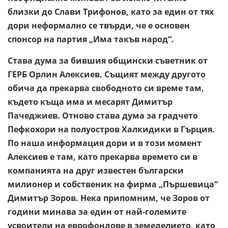
близки до Слави Трифонов, като за един от тях
дори неформално се твърди, че е основен
спонсор на партия „Има такъв народ“.
Става дума за бившия общински съветник от
ГЕРБ Орлин Алексиев. Същият между другото
обича да прекарва свободното си време там,
където къща има и месарят Димитър
Пачеджиев. Отново става дума за градчето
Пефкохори на полуостров Халкидики в Гърция.
По наша информация дори и в този момент
Алексиев е там, като прекарва времето си в
компанията на друг известен български
милионер и собственик на фирма „Пършевица“
Димитър Зоров. Нека припомним, че Зоров от
години минава за един от най-големите
усвоители на еврофондове в земеделието, като