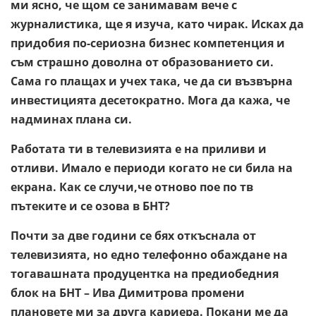
ми ясно, че щом се занимавам вече с
журналистика, ще я изуча, като чирак. Исках да
придобия по-сериозна бизнес компетенция и
съм страшно доволна от образованието си.
Сама го плащах и учех така, че да си възвърна
инвестицията десетократно. Мога да кажа, че
надминах плана си.
Работата ти в телевизията е на приливи и
отливи. Имало е периоди когато не си била на
екрана. Как се случи,че отново пое по тв
пътеките и се озова в БНТ?
Почти за две години се бях откъснала от
телевизията, но едно телефонно обаждане на
тогавашната продуцентка на предиобедния
блок на БНТ – Ива Димитрова промени
плановете ми за друга кариера. Покани ме да