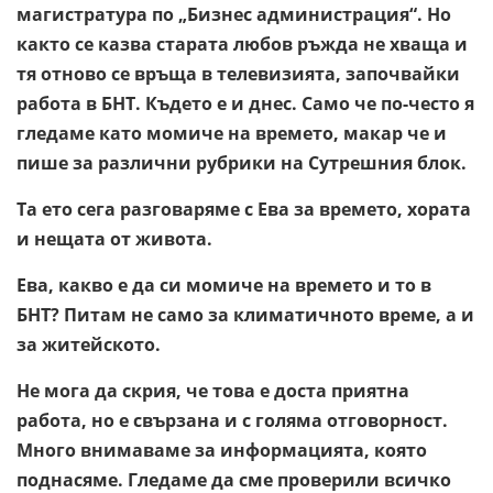
магистратура по „Бизнес администрация“. Но
както се казва старата любов ръжда не хваща и
тя отново се връща в телевизията, започвайки
работа в БНТ. Където е и днес. Само че по-често я
гледаме като момиче на времето, макар че и
пише за различни рубрики на Сутрешния блок.
Та ето сега разговаряме с Ева за времето, хората
и нещата от живота.
Ева, какво е да си момиче на времето и то в
БНТ? Питам не само за климатичното време, а и
за житейското.
Не мога да скрия, че това е доста приятна
работа, но е свързана и с голяма отговорност.
Много внимаваме за информацията, която
поднасяме. Гледаме да сме проверили всичко