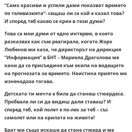
“Само красиви и успели дами показват времето
по телевизията“- сещаш ли се кой е казал това?
И според теб какво се крие в тези думи?
Това са мои думи от едно интервю, в което
разказвах как съм реагирала, когато Жоро
Любенов ми каза, че директорът на дирекция
“Информация” в БНТ – Мариела Драголова ме
кани да се присъединя към екипа на водещите
на прогнозата за времето. Наистина приятно ме
изненадаха тогава.
Детската ти мечта е била да станеш стюардеса.
Пробвала ли си да видиш дали ставаш? И
според теб, кой полет е по-лек за теб – със
самолет или на крилата на живота!
Брат ми също искаше да стане стюард и ме