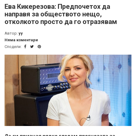
Ева Кикерезова: Предпочетох да
направя за обществото нещо,
отколкото просто да го отразявам
Автор:
yy
Няма коментари
Сподели:
Да си призная рядко гледам прогнозата за