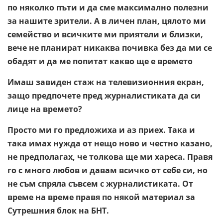
по няколко пъти и да сме максимално полезни
за нашите зрители. А в личен план, цялото ми
семейство и всичките ми приятели и близки,
вече не планират никаква почивка без да ми се
обадят и да ме попитат какво ще е времето
Имаш завиден стаж на телевизионния екран,
защо предпочете пред журналистиката да си
лице на времето?
Просто ми го предложиха и аз приех. Така и
така имах нужда от нещо ново и честно казано,
не предполагах, че толкова ще ми хареса. Правя
го с много любов и давам всичко от себе си, но
не съм спряла съвсем с журналистиката. От
време на време правя по някой материал за
Сутрешния блок на БНТ.