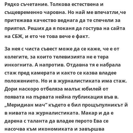
Рядко съчетание. Толкова естествена и
същевременно чаровна. Но най ме впечатли,че
притежава качество веднага да те спечели за
приятел. Реших да я поканя да гостува на сайта
на СБЖ, и ето че това вече е факт.
За нея с чиста съвест може да се каже, че е от
колегите, за които телевизията не е тера
инкогнита. А напротив. Отдавна тя е набрала
стаж пред камерата и както се казва владее
положението. Но и в журналистиката има стаж.
Дори наскоро отбеляза малък юбилей от
появата на първата нейна публикация във в.
„Меридиан мач“ където е бил прощъпулникът й
в нивата на журналистиката. Макар и да е
дарена с таланта да владее перото Ева се
насочва към икономиката и завършва