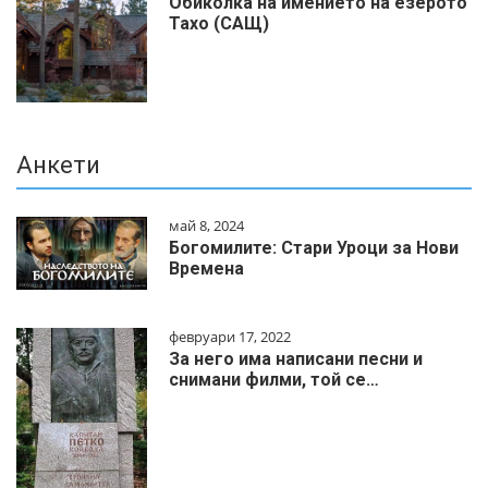
Обиколка на имението на езерото
Тахо (САЩ)
Анкети
май 8, 2024
Богомилите: Стари Уроци за Нови
Времена
февруари 17, 2022
За него има написани песни и
снимани филми, той се…