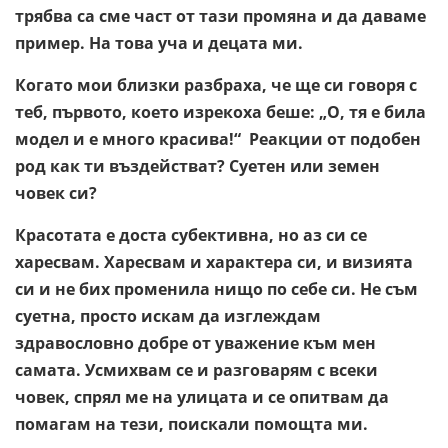
трябва са сме част от тази промяна и да даваме
пример. На това уча и децата ми.
Когато мои близки разбраха, че ще си говоря с
теб, първото, което изрекоха беше: „О, тя е била
модел и е много красива!“ Реакции от подобен
род как ти въздействат? Суетен или земен
човек си?
Красотата е доста субективна, но аз си се
харесвам. Харесвам и характера си, и визията
си и не бих променила нищо по себе си. Не съм
суетна, просто искам да изглеждам
здравословно добре от уважение към мен
самата. Усмихвам се и разговарям с всеки
човек, спрял ме на улицата и се опитвам да
помагам на тези, поискали помощта ми.