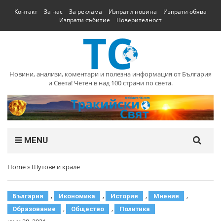
Контакт
За нас
За реклама
Изпрати новина
Изпрати обява
Изпрати събитие
Поверителност
Новини, анализи, коментари и полезна информация от България
и Света! Четен в над 100 страни по света.
MENU
Home
»
Шутове и крале
,
,
,
,
България
Икономика
История
Мнения
,
,
Образование
Общество
Политика