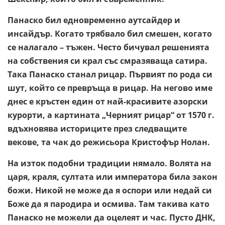
Панаско бил едновременно аутсайдер и
инсайдър. Когато трябвало бил смешен, когато
се налагало – тъжен. Често бичувал решенията
на собствения си крал със смразяваща сатира.
Така Панаско станал рицар. Първият по рода си
шут, който се превръща в рицар. На негово име
днес е кръстен един от най-красивите азорски
курорти, а картината „Черният рицар“ от 1570 г.
вдъхновява историците през следващите
векове, та чак до режисьора Кристофър Нолан.
На изток подобни традиции нямало. Волята на
царя, краля, султата или императора била закон
божи. Никой не може да я оспори или недай си
Боже да я пародира и осмива. Там такива като
Панаско не можели да оцелеят и час. Пусто ДНК,