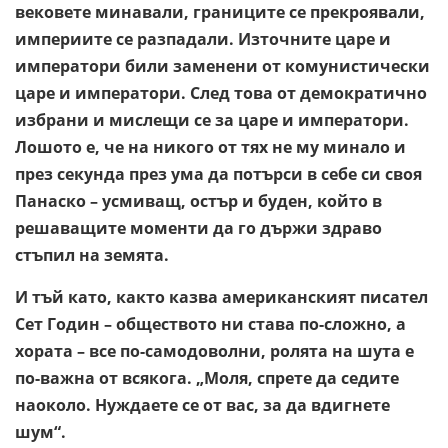
вековете минавали, границите се прекроявали,
империите се разпадали. Източните царе и
императори били заменени от комунистически
царе и императори. След това от демократично
избрани и мислещи се за царе и императори.
Лошото е, че на никого от тях не му минало и
през секунда през ума да потърси в себе си своя
Панаско – усмиващ, остър и буден, който в
решаващите моменти да го държи здраво
стъпил на земята.
И тъй като, както казва американският писател
Сет Годин – обществото ни става по-сложно, а
хората – все по-самодоволни, ролята на шута е
по-важна от всякога. „Моля, спрете да седите
наоколо. Нуждаете се от вас, за да вдигнете
шум“.