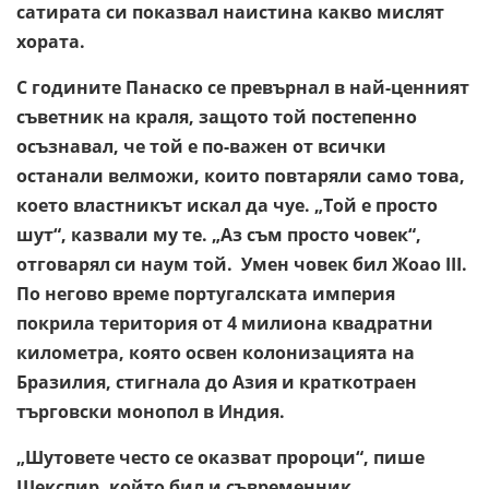
сатирата си показвал наистина какво мислят
хората.
С годините Панаско се превърнал в най-ценният
съветник на краля, защото той постепенно
осъзнавал, че той е по-важен от всички
останали велможи, които повтаряли само това,
което властникът искал да чуе. „Той е просто
шут“, казвали му те. „Аз съм просто човек“,
отговарял си наум той. Умен човек бил Жоао III.
По негово време португалската империя
покрила територия от 4 милиона квадратни
километра, която освен колонизацията на
Бразилия, стигнала до Азия и краткотраен
търговски монопол в Индия.
„Шутовете често се оказват пророци“, пише
Шекспир, който бил и съвременник.