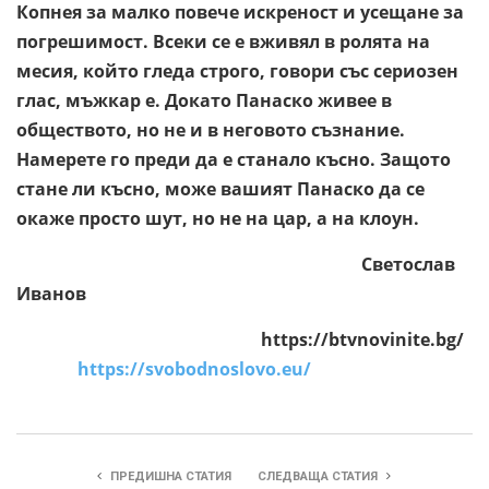
Копнея за малко повече искреност и усещане за
погрешимост. Всеки се е вживял в ролята на
месия, който гледа строго, говори със сериозен
глас, мъжкар е. Докато Панаско живее в
обществото, но не и в неговото съзнание.
Намерете го преди да е станало късно. Защото
стане ли късно, може вашият Панаско да се
окаже просто шут, но не на цар, а на клоун.
Светослав
Иванов
https://btvnovinite.bg/
https://svobodnoslovo.eu/
ПРЕДИШНА СТАТИЯ
СЛЕДВАЩА СТАТИЯ