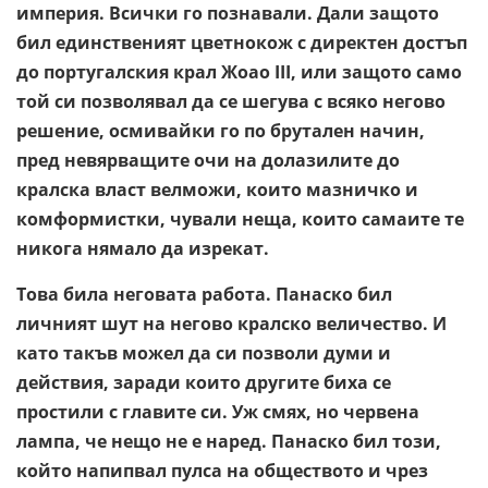
империя. Всички го познавали. Дали защото
бил единственият цветнокож с директен достъп
до португалския крал Жоао III, или защото само
той си позволявал да се шегува с всяко негово
решение, осмивайки го по брутален начин,
пред невярващите очи на долазилите до
кралска власт велможи, които мазничко и
комформистки, чували неща, които самаите те
никога нямало да изрекат.
Това била неговата работа. Панаско бил
личният шут на негово кралско величество. И
като такъв можел да си позволи думи и
действия, заради които другите биха се
простили с главите си. Уж смях, но червена
лампа, че нещо не е наред. Панаско бил този,
който напипвал пулса на обществото и чрез