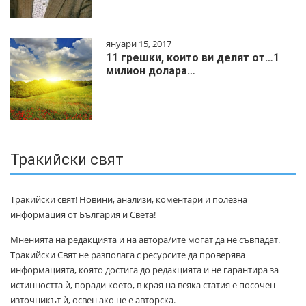
януари 15, 2017
11 грешки, които ви делят от…1
милиoн дoлapa…
Тракийски свят
Тракийски свят! Новини, анализи, коментари и полезна
информация от България и Света!
Мненията на редакцията и на автора/ите могат да не съвпадат.
Тракийски Свят не разполага с ресурсите да проверява
информацията, която достига до редакцията и не гарантира за
истинността ѝ, поради което, в края на всяка статия е посочен
източникът ѝ, освен ако не е авторска.