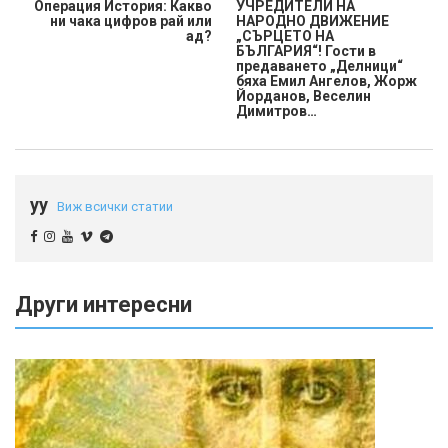
Операция История: Какво
УЧРЕДИТЕЛИ НА
ни чака цифров рай или
НАРОДНО ДВИЖЕНИЕ
ад?
„СЪРЦЕТО НА
БЪЛГАРИЯ“! Гости в
предаването „Делници“
бяха Емил Ангелов, Жорж
Йорданов, Веселин
Димитров…
yy
Виж всички статии
Други интересни