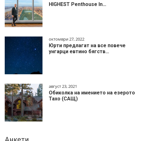
HIGHEST Penthouse In…
октомври 27, 2022
Юрти предлагат на все повече
унгарци евтино бягств…
август 23, 2021
Обиколка на имението на езерото
Тахо (САЩ)
Анкети