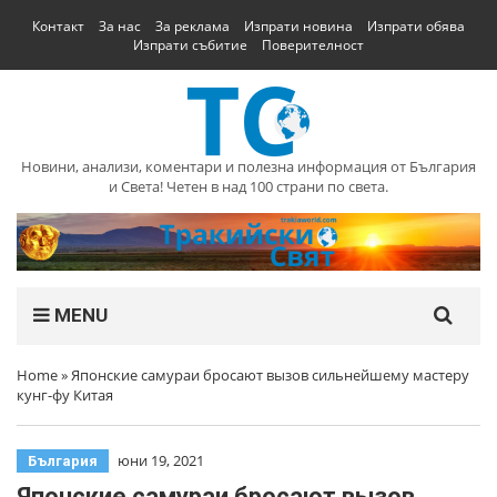
Контакт
За нас
За реклама
Изпрати новина
Изпрати обява
Изпрати събитие
Поверителност
Новини, анализи, коментари и полезна информация от България
и Света! Четен в над 100 страни по света.
MENU
Home
»
Японские самураи бросают вызов сильнейшему мастеру
кунг-фу Китая
юни 19, 2021
България
Японские самураи бросают вызов