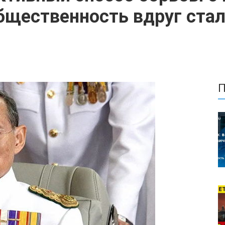
бщественность вдруг стал
П