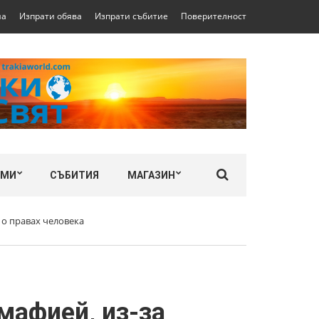
на
Изпрати обява
Изпрати събитие
Поверителност
ЛМИ
СЪБИТИЯ
МАГАЗИН
 о правах человека
мафией, из-за