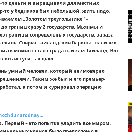
е-то деньги и выращивали для местных
р-то у бедняков был небольшой, жить надо.
зываемом „Золотом треугольнике“ –
 до границ сразу 2 государств, Мьянмы и
ез границы сопредельных государств, зараза
дальше. Сперва таиландские бароны гнали все
ой-то момент стал страдать и сам Таиланд. Вот
лось вступать в дело.
чень умный человек, который неимоверно
 решениями. Таким же был и его премьер-
работал, а потом и курировал операцию
u/mezhdunarodnay…
а. Первый – это попытка уладить все миром,
иминальных кланов было предложено в