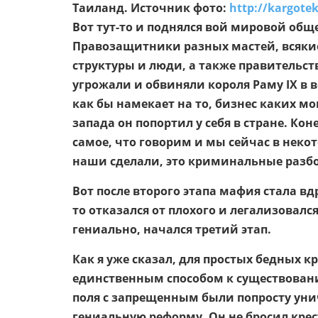
Таиланд. Источник фото:
http://kargote
Вот тут-то и поднялся вой мировой обще
Правозащитники разных мастей, всяки
структуры и люди, а также правительств
угрожали и обвиняли короля Раму IX в 
как бы намекает на то, бизнес каких 
запада он попортил у себя в стране. Кон
самое, что говорим и мы сейчас в некот
наши сделали, это криминальные разбо
Вот после второго этапа мафия стала вдр
то отказался от плохого и легализовался
гениально, начался третий этап.
Как я уже сказал, для простых бедных к
единственным способом к существовани
поля с запрещенным были попросту уни
гениальную реформу. Он не бросил крес