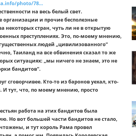
ka.info/photo/78…
ственности на весь белый свет.
е организации и прочие бесполезные
а некоторых стран, чуть ли не в открытую
военных преступлениях. Это, по-моему мнению,
могущественных людей „цивилизованного“
ечно, Таиланд на все обвинения сказал то же
орых ситуациях: „мы ничего не знаем, это не
рки бандитов“.
уг сговорчивее. Кто-то из баронов уехал, кто-
. И тут, что, по моему мнению, просто
рестьян работа на этих бандитов была
ю. Но вот большей части бандитов не стало,
чтожены, и тут король Рама провел
тьян, а помог им. Появилась Королевская