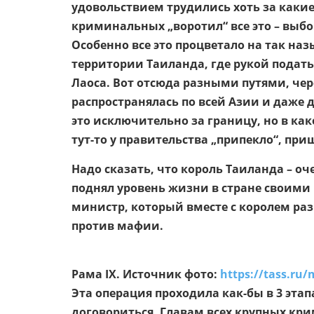
удовольствием трудились хоть за каки
криминальных „воротил“ все это – выбо
Особенно все это процветало на так на
территории Таиланда, где рукой подать
Лаоса. Вот отсюда разными путями, чер
распространялась по всей Азии и даже 
это исключительно за границу, но в как
тут-то у правительства „припекло“, приш
Надо сказать, что король Таиланда – о
поднял уровень жизни в стране своими
министр, который вместе с королем раз
против мафии.
Рама IX. Источник фото:
https://tass.r
Эта операция проходила как-бы в 3 этап
договориться. Главам всех крупных кр