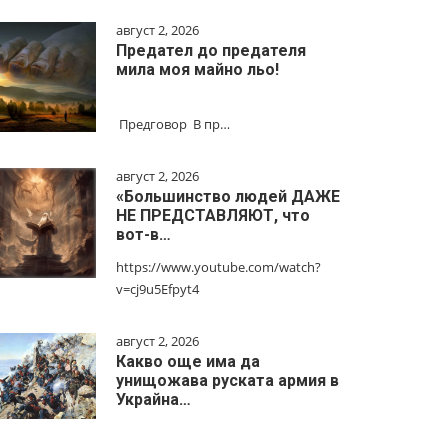
август 2, 2026
Предател до предателя
мила моя майно льо!
Предговор В пр…
август 2, 2026
«Большинство людей ДАЖЕ
НЕ ПРЕДСТАВЛЯЮТ, что
вот-в…
https://www.youtube.com/watch?
v=cj9u5Efpyt4
август 2, 2026
Какво още има да
унищожава руската армия в
Украйна…