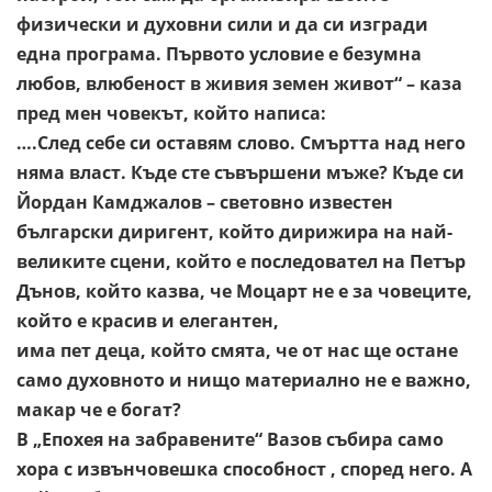
физически и духовни сили и да си изгради
една програма. Първото условие е безумна
любов, влюбеност в
живия земен живот“ – каза
пред мен човекът, който написа:
….След себе си оставям слово.
Смъртта над него
няма власт.
Къде сте съвършени мъже? Къде си
Йордан Камджалов –
световно известен
български диригент, който дирижира на най-
великите сцени, който е последовател на Петър
Дънов, който
казва, че Моцарт не е за човеците,
който е красив и елегантен,
има пет деца, който смята, че от нас ще остане
само духовното и
нищо материално не е важно,
макар че е богат?
В „Епохея на забравените“ Вазов събира само
хора с
извънчовешка способност , според него. А