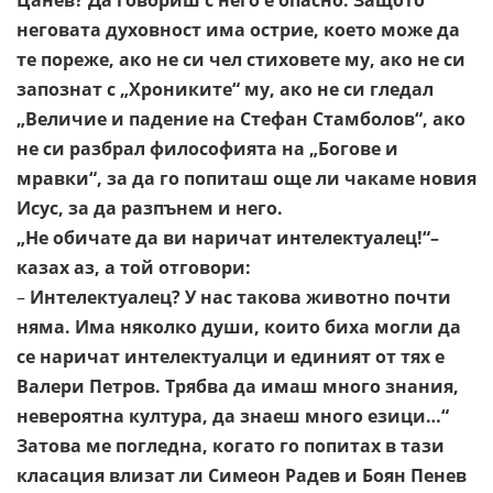
Цанев? Да говориш с
него е опасно. Защото
неговата духовност има острие, което
може да
те пореже, ако не си чел стиховете му, ако не си
запознат с „Хрониките“ му, ако не си гледал
„Величие и падение
на Стефан Стамболов“, ако
не си разбрал философията на
„Богове и
мравки“, за да го попиташ още ли чакаме новия
Исус,
за да разпънем и него.
„Не обичате да ви наричат интелектуалец!“–
казах аз, а той
отговори:
–
Интелектуалец? У нас такова животно почти
няма. Има
няколко души, които биха могли да
се наричат
интелектуалци и единият от тях е
Валери Петров. Трябва да
имаш много знания,
невероятна култура, да знаеш много
езици…“
Затова ме погледна, когато го попитах в тази
класация влизат
ли Симеон Радев и Боян Пенев