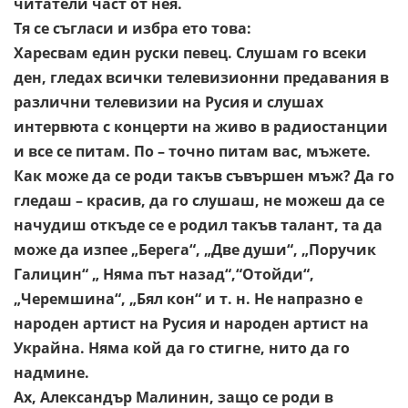
читатели част от нея.
Тя се съгласи и избра ето това:
Харесвам един руски певец. Слушам го всеки
ден, гледах
всички телевизионни предавания в
различни телевизии на Русия
и слушах
интервюта с концерти на живо в радиостанции
и все се
питам. По – точно питам вас, мъжете.
Как може да се роди такъв
съвършен мъж? Да го
гледаш – красив, да го слушаш, не можеш
да се
начудиш откъде се е родил такъв талант, та да
може да
изпее „Берега“, „Две души“, „Поручик
Галицин“ „ Няма път
назад“,“Отойди“,
„Черемшина“, „Бял кон“ и т. н. Не напразно е
народен артист на Русия и народен артист на
Украйна. Няма кой
да го стигне, нито да го
надмине.
Ах, Александър Малинин, защо се роди в