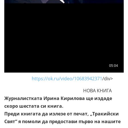
https://ok.ru/video/10683942371
/div>
НОВА КНИГА
Журналистката Ирина Кирилова ще издаде
скоро шестата си книга.
Преди книгата да излезе от печат, „Тракийски
Свят“ я помоли да предостави първо на нашите