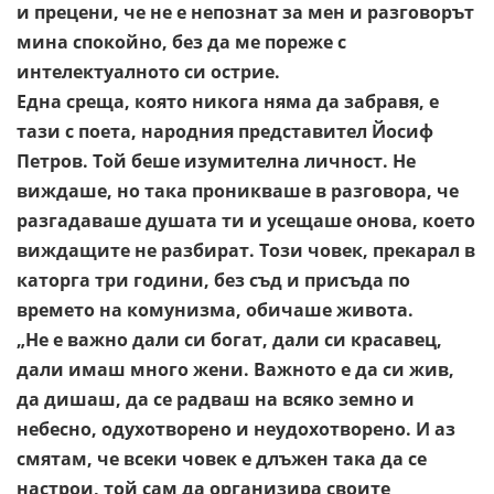
и прецени, че не е непознат за
мен и разговорът
мина спокойно, без да ме пореже с
интелектуалното си острие.
Една среща, която никога няма да забравя, е
тази с поета,
народния представител Йосиф
Петров. Той беше изумителна
личност. Не
виждаше, но така проникваше в разговора, че
разгадаваше душата ти и усещаше онова, което
виждащите не
разбират. Този човек, прекарал в
каторга три години, без съд и
присъда по
времето на комунизма, обичаше живота.
„Не е важно дали си богат, дали си красавец,
дали имаш много
жени. Важното е да си жив,
да дишаш, да се радваш на всяко
земно и
небесно, одухотворено и неудохотворено. И аз
смятам,
че всеки човек е длъжен така да се
настрои, той сам да
организира своите