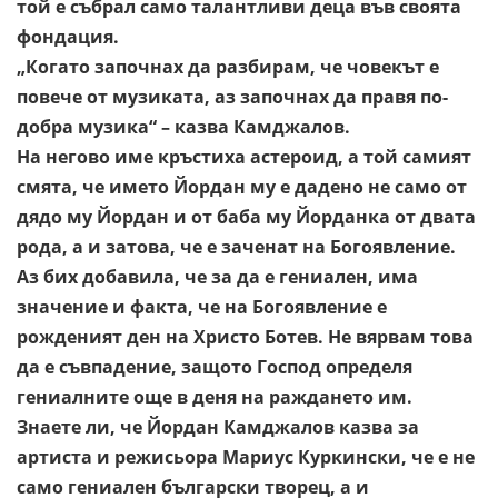
той е събрал само
талантливи деца във своята
фондация.
„Когато започнах да разбирам, че човекът е
повече от музиката,
аз започнах да правя по-
добра музика“ – казва Камджалов.
На негово име кръстиха астероид, а той самият
смята, че името
Йордан му е дадено не само от
дядо му Йордан и от баба му
Йорданка от двата
рода, а и затова, че е заченат на Богоявление.
Аз бих добавила, че за да е гениален, има
значение и факта, че
на Богоявление е
рожденият ден на Христо Ботев. Не вярвам това
да е съвпадение, защото Господ определя
гениалните още в деня
на раждането им.
Знаете ли, че Йордан Камджалов казва за
артиста и режисьора
Мариус Куркински, че е не
само гениален български творец, а и