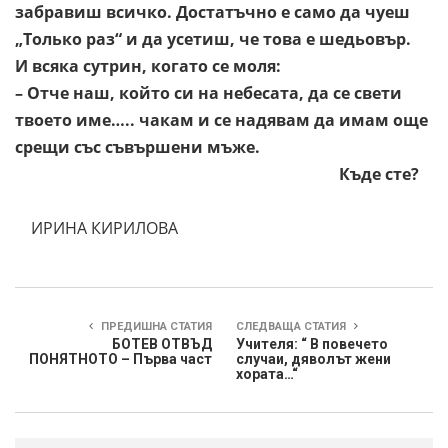
забравиш всичко. Достатъчно
е само да чуеш
„Только раз“ и да усетиш, че това е
шедьовър.
И всяка сутрин, когато се моля:
– Отче наш, който си на небесата, да се свети
твоето име…..
чакам и се надявам да имам още
срещи със съвършени мъже.
Къде сте?
ИРИНА КИРИЛОВА
ПРЕДИШНА СТАТИЯ
СЛЕДВАЩА СТАТИЯ
БОТЕВ ОТВЪД
Учителя: “ В повечето
ПОНЯТНОТО – Първа част
случаи, дяволът жени
хората…“