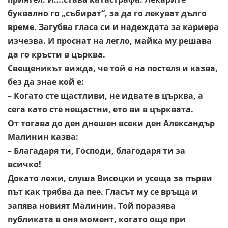
буквално го „събират“, за да го лекуват
дълго
време. Загубва гласа си и надеждата за кариера
изчезва. И
проснат на легло, майка му решава
да го кръсти в църква.
Свещеникът вижда, че той е на постеля и казва,
без да знае кой е:
– Когато сте щастливи, не идвате в църква, а
сега като сте
нещастни, ето ви в църквата.
От тогава до ден днешен всеки ден Александър
Малинин казва:
– Благадаря ти, Господи, благодаря ти за
всичко!
Докато лежи, слуша Висоцки и усеща за първи
път как трябва да
пее. Гласът му се връща и
запява новият Малинин. Той поразява
публиката в оня момент, когато още при