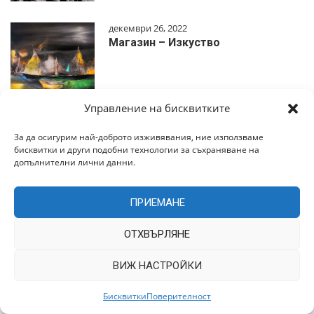
декември 26, 2022
Магазин – Изкуство
Управление на бисквитките
декември 26, 2022
За да осигурим най-доброто изживявания, ние използваме
Магазин – Книги
бисквитки и други подобни технологии за съхраняване на
допълнителни лични данни.
ПРИЕМАНЕ
ОТХВЪРЛЯНЕ
декември 26, 2022
Магазин – Сувенири
ВИЖ НАСТРОЙКИ
Бисквитки
Поверителност