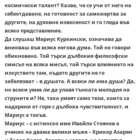
космически талант? Казва, че се учи от него на
себеотдаване, на
готовност за саможертва за
другите, на духовна извисеност и го
гледа във
всяко представление.
Да слушаш Мариус Куркински, означава да
вникваш във всяка
негова дума. Той не говори
обикновено. Той търси дълбокия
философски
смисъл на всяка мисъл, той търси влиянието на
изкуството там, където другите не го
забелязват – в душата. А
всеки ли има душа? Да,
но всеки умее ли да улавя тънката
мелодия на
струните и? Не, така умеят само тези, които са
надарени от горе с дълбока чувствителност, и
Мариус е такъв.
Мариус – с истинско име Ивайло Стоянов е
ученик на двама
велики мъже – Крикор Азарян