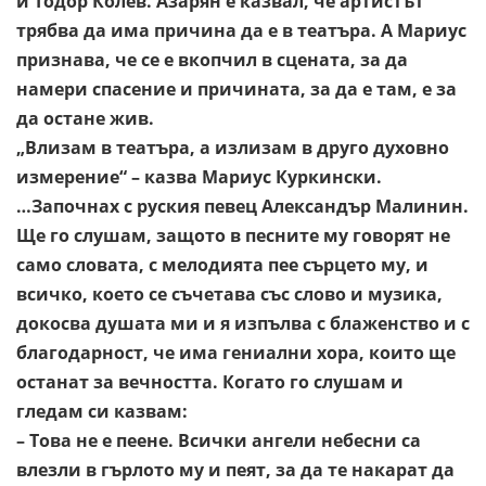
и Тодор Колев. Азарян е казвал, че
артистът
трябва да има причина да е в театъра. А Мариус
признава, че се е вкопчил в сцената, за да
намери спасение и
причината, за да е там, е за
да остане жив.
„Влизам в театъра, а излизам в друго духовно
измерение“ –
казва Мариус Куркински.
…Започнах с руския певец Александър Малинин.
Ще го
слушам, защото в песните му говорят не
само словата, с
мелодията пее сърцето му, и
всичко, което се съчетава със слово
и музика,
докосва душата ми и я изпълва с блаженство и с
благодарност, че има гениални хора, които ще
останат за
вечността. Когато го слушам и
гледам си казвам:
– Това не е пеене. Всички ангели небесни са
влезли в гърлото
му и пеят, за да те накарат да