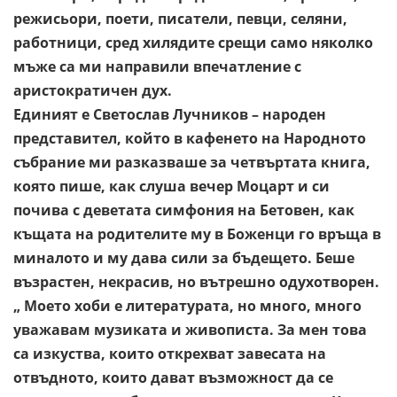
режисьори, поети, писатели, певци, селяни,
работници,
сред хилядите срещи само няколко
мъже са ми направили
впечатление с
аристократичен дух.
Единият е Светослав Лучников – народен
представител, който в
кафенето на Народното
събрание ми разказваше за четвъртата
книга,
която пише, как слуша вечер Моцарт и си
почива с
деветата симфония на Бетовен, как
къщата на родителите му в
Боженци го връща в
миналото и му дава сили за бъдещето. Беше
възрастен, некрасив, но вътрешно одухотворен.
„ Моето хоби е литературата, но много, много
уважавам
музиката и живописта. За мен това
са изкуства, които открехват
завесата на
отвъдното, които дават възможност да се