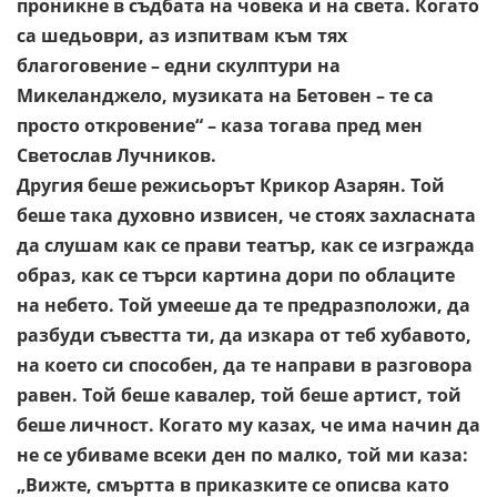
проникне в
съдбата на човека и на света. Когато
са шедьоври, аз изпитвам
към тях
благоговение – едни скулптури на
Микеланджело,
музиката на Бетовен – те са
просто откровение“ – каза тогава
пред мен
Светослав Лучников.
Другия беше режисьорът Крикор Азарян. Той
беше така
духовно извисен, че стоях захласната
да слушам как се прави
театър, как се изгражда
образ, как се търси картина дори по
облаците
на небето. Той умееше да те предразположи, да
разбуди съвестта ти, да изкара от теб хубавото,
на което си
способен, да те направи в разговора
равен. Той беше кавалер,
той беше артист, той
беше личност. Когато му казах, че има начин
да
не се убиваме всеки ден по малко, той ми каза:
„Вижте, смъртта в приказките се описва като