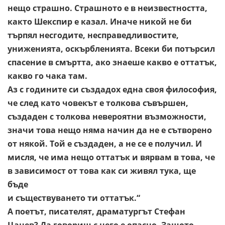
нещо страшно.
Страшното е в неизвестността,
както Шекспир е казал. Иначе
никой не би
търпял несгодите, несправедливостите,
униженията,
оскърбленията. Всеки би потърсил
спасение в смъртта, ако
знаеше какво е оттатък,
какво го чака там.
Аз с годините си
създадох една своя философия,
че след като човекът е толкова
съвършен,
създаден с толкова невероятни възможности,
значи
това нещо няма начин да не е сътворено
от някой. Той е
създаден, а не се е получил. И
мисля, че има нещо оттатък и
вярвам в това, че
в зависимост от това как си живял тука, ще
бъде
и съществуването ти оттатък.“
А поетът, писателят, драматургът Стефан