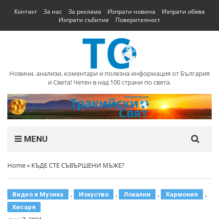
Контакт
За нас
За реклама
Изпрати новина
Изпрати обява
Изпрати събитие
Поверителност
Новини, анализи, коментари и полезна информация от България
и Света! Четен в над 100 страни по света.
MENU
Home
»
КЪДЕ СТЕ СЪВЪРШЕНИ МЪЖЕ?
,
,
,
,
Видео и Музика
Изкуство
Локални
Хармония
Хисаря