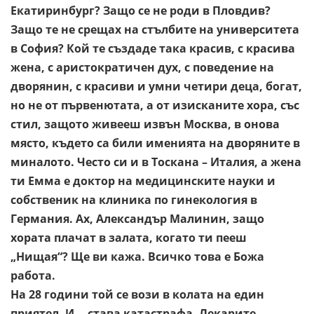
Екатиринбург? Защо се
не роди в Пловдив?
Защо те не срещах на стълбите на
университета
в София? Кой те създаде така красив, с красива
жена, с аристократичен дух, с поведение на
дворянин, с красиви
и умни четири деца, богат,
но не от първенютата, а от изисканите
хора, със
стил, защото живееш извън Москва, в онова
място,
където са били именията на дворяните в
миналото. Често си и в
Тоскана – Италия, а жена
ти Емма е доктор на медицинските
науки и
собственик на клиника по гинекология в
Германия. Ах,
Александър Малинин, защо
хората плачат в залата, когато ти
пееш
„Нищая“? Ще ви кажа. Всичко това е Божа
работа.
На 28 години той се вози в колата на един
приятел. И….става
катастрафа. Лекарите