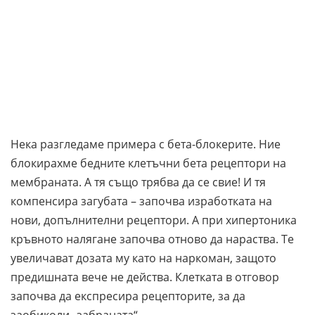
Нека разгледаме примера с бета-блокерите. Ние
блокирахме бедните клетъчни бета рецептори на
мембраната. А тя също трябва да се свие! И тя
компенсира загубата – започва изработката на
нови, допълнителни рецептори. А при хипертоника
кръвното налягане започва отново да нараства. Те
увеличават дозата му като на наркоман, защото
предишната вече не действа. Клетката в отговор
започва да експресира рецепторите, за да
заобиколи „забраната“.