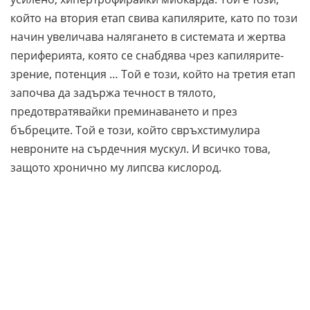
който на втория етап свива капилярите, като по този
начин увеличава налягането в системата и жертва
периферията, която се снабдява чрез капилярите-
зрение, потенция … Той е този, който на третия етап
започва да задържа течност в тялото,
предотвратявайки преминаването и през
бъбреците. Той е този, който свръхстимулира
невроните на сърдечния мускул. И всичко това,
защото хронично му липсва кислород.