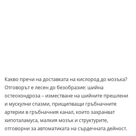
Какво пречи на доставката на кислород до мозъка?
Отговорът е лесен до безобразие: шийна
остеохондроза – изместване на шийните прешлени
и мускулни спазми, прищипващи гръбначните
артерии в гръбначния канал, които захранват
хипоталамуса, малкия мозък и структурите,
отговорни за автоматиката на сърдечната дейност.