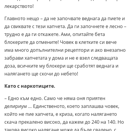
лекарството!
Главното нещо – да не започвате веднага да пиете и
да свиквате с тези хапчета. Да ги започнете е лесно –
трудно е да ги откажете. Ами, опитайте бета
блокерите да отмените! Човек в клетките си вече
има много допълнителни рецептори и ако внезапно
забрави хапчетата у дома и не е взел следващата
доза, всичките му блокери ще сработят веднага и
налягането ще скочи до небето!
Като с наркотиците.
– Едно към едно. Само че няма оня приятен
делириум … Единственото, което заплашва човек,
който не пие хапчета, е криза, когато налягането
скача прекалено високо, да кажем до 240 на 140. Но
такова високо налягане може да бъде свалено, с