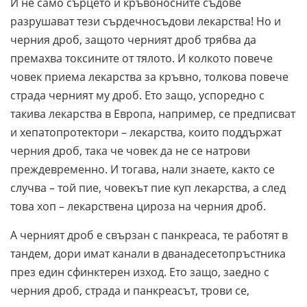
И не само сърцето и кръвоносните съдове
разрушават тези сърдечносъдови лекарства! Но и
черния дроб, защото черният дроб трябва да
премахва токсините от тялото. И колкото повече
човек приема лекарства за кръвно, толкова повече
страда черният му дроб. Ето защо, успоредно с
такива лекарства в Европа, например, се предписват
и хепатопротектори – лекарства, които поддържат
черния дроб, така че човек да не се натрови
преждевременно. И тогава, нали знаете, както се
случва – той пие, човекът пие куп лекарства, а след
това хоп – лекарствена цироза на черния дроб.
А черният дроб е свързан с панкреаса, те работят в
тандем, дори имат канали в дванадесетопръстника
през един сфинктерен изход. Ето защо, заедно с
черния дроб, страда и панкреасът, трови се,