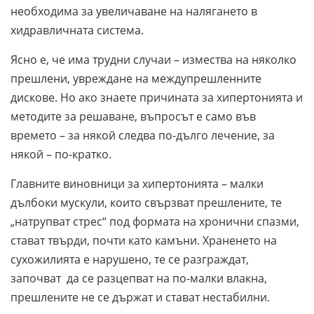
необходима за увеличаване на налягането в
хидравличната система.
Ясно е, че има трудни случаи – измества на няколко
прешлени, увреждане на междупрешленните
дискове. Но ако знаете причината за хипертонията и
методите за решаване, въпросът е само във
времето – за някой следва по-дълго лечение, за
някой – по-кратко.
Главните виновници за хипертонията – малки
дълбоки мускули, които свързват прешлените, те
„натрупват стрес“ под формата на хронични спазми,
стават твърди, почти като камъни. Храненето на
сухожилията е нарушено, те се разграждат,
започват да се разцепват на по-малки влакна,
прешлените не се държат и стават нестабилни.