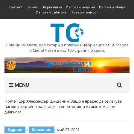
Контакт
За нас
За реклама
Изпрати новина
Изпрати обява
Изпрати събитие
Поверителност
Новини, анализи, коментари и полезна информация от България
и Света! Четен в над 100 страни по света.
MENU
Home
»
Д-р Александър Шишонин: Защо е вредно да се лекува
високото кръвно налягане – хипертонията е симптом, а не
диагноза!
,
май 27, 2021
Здраве
Хармония