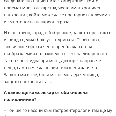
следователно пациентите с хипертония, които
приемат много лекарства, често имат хроничен
панкреатит, който може да се превърне в нелечима
и смъртоносна панкреонекроза.
И естествено, страдат бъбреците, защото през тях се
извежда целият боклук – с урината. Освен това,
токсичните ефекти често преобладават над
въображаемия положителен ефект на лекарствата.
Такъв човек идва при мен: „Докторе, направете
нещо, само вече да не пия тези шепи хапчета.
Защото ми е зле, боли ме, не мога да ям нищо,
защото панкреатитът …
А какво ще каже лекар от обикновена
поликлиника?
– Той ще го насочи към гастроентеролог и там ще му