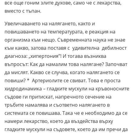
все още гоним злите духове, само че с лекарства,
вместо с тъпан.
Увеличаването на налягането, както и
повишаването на температурата, е реакция на
организма към нещо. Съвременната наука не знае
към какво, затова поставя с удивителна дебилност
диагноза: „хипертония”! И тогава възниква
въпросът: Как да намалим това налягане? Започват
да мислят. Какво се случва, когато налягането се
повиши? * Артериолите се свиват. Това е проста
хидродинамика – гладките мускули на кръвоносните
съдове ги притискат, напречното сечение на
тръбите намалява и съответно налягането в
системата се повишава. Така че е необходимо да се
намери лекарство, което да въздейства върху
гладките мускули на съдовете, което да им пречи да