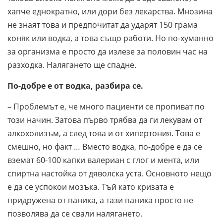
хапче еднократно, или дори без лекарства. Мнозина
не знаят това и предпочитат да ударят 150 грама
коняк или водка, а това също работи. Но по-хуманно
за организма е просто да излезе за половин час на
разходка. Налягането ще спадне.
По-добре е от водка, разбира се.
– Проблемът е, че много пациенти се пропиват по
този начин. Затова първо трябва да ги лекувам от
алкохолизъм, а след това и от хипертония. Това е
смешно, но факт … Вместо водка, по-добре е да се
вземат 60-100 капки валериан с глог и мента, или
спиртна настойка от дяволска уста. Основното нещо
е да се успокои мозъка. Тъй като кризата е
придружена от паника, а тази паника просто не
позволява да се свали налягането.