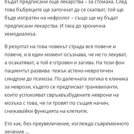
бъдат предписани още лекарства – за стомаха. След
това бъбреците ще започнат да се скапват, той ще
бъде изпратен на нефролог – също ще му бъдат
предписани лекарства. И така до хронична
хемодиализа.
В резултат на това човекът страда все повече и
повече, и в един момент осъзнава, че не го лекуват,
а осакатяват, а той е отровен и загива. На този фон
пациентът развива -тежък астено-невротичен
синдром до психоза. По-далечната логика е клиника
за неврози, където се предписват транквиланти,
които успокояват свръхвъзбудените неврони на
мозъка с това, че ги тровят по същия начин,
снижавайки функцията на клетките.
Ето как, без преувеличение, изглежда съвременното
лечение …