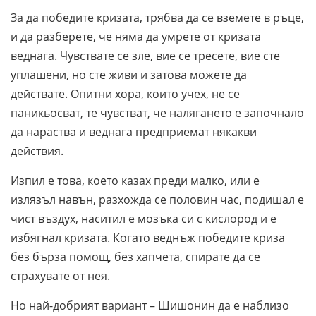
За да победите кризата, трябва да се вземете в ръце,
и да разберете, че няма да умрете от кризата
веднага. Чувствате се зле, вие се тресете, вие сте
уплашени, но сте живи и затова можете да
действате. Опитни хора, които учех, не се
паникьосват, те чувстват, че налягането е започнало
да нараства и веднага предприемат някакви
действия.
Изпил е това, което казах преди малко, или е
излязъл навън, разхожда се половин час, подишал е
чист въздух, наситил е мозъка си с кислород и е
избягнал кризата. Когато веднъж победите криза
без бърза помощ, без хапчета, спирате да се
страхувате от нея.
Но най-добрият вариант – Шишонин да е наблизо