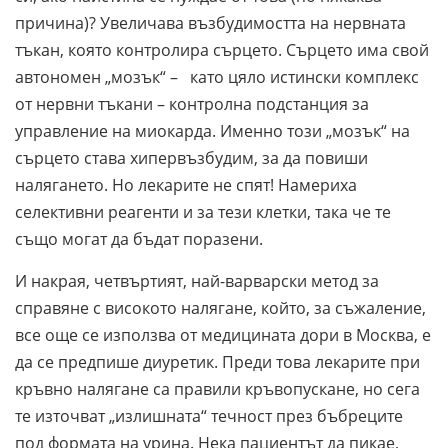
причина)? Увеличава възбудимостта на нервната
тъкан, която контролира сърцето. Сърцето има свой
автономен „мозък“ – като цяло истински комплекс
от нервни тъкани – контролна подстанция за
управление на миокарда. Именно този „мозък“ на
сърцето става хипервъзбудим, за да повиши
налягането. Но лекарите не спят! Намериха
селективни реагенти и за тези клетки, така че те
също могат да бъдат поразени.
И накрая, четвъртият, най-варварски метод за
справяне с високото налягане, който, за съжаление,
все още се използва от медицината дори в Москва, е
да се предпише диуретик. Преди това лекарите при
кръвно налягане са правили кръвопускане, но сега
те източват „излишната“ течност през бъбреците
под формата на урина. Нека пациентът да пикае,