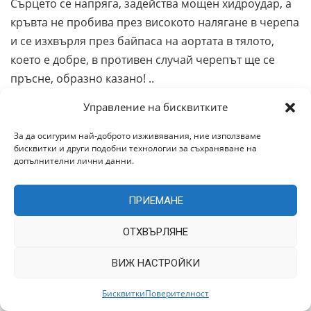
Сърцето се напряга, задейства мощен хидроудар, а
кръвта не пробива през високото налягане в черепа
и се изхвърля през байпаса на аортата в тялото,
което е добре, в противен случай черепът ще се
пръсне, образно казано! ..
И всичко това не са мои измислици, всичко това се
Управление на бисквитките
наблюдава с уреди- разработихме метод за
За да осигурим най-доброто изживявания, ние използваме
микроанатомичен ултразвук, с помощта на който се
бисквитки и други подобни технологии за съхраняване на
допълнителни лични данни.
виждат всички тези свивания и спад на скоростта на
кръвния поток. Обикновено скоростта на кръвния
поток е 50 cm / s, а при някои пациенти е само 10 cm
ПРИЕМАНЕ
/ s – сърцето опитва, но не може да се справи.
ОТХВЪРЛЯНЕ
Разбира се, такъв пациент ще има главоболие и
други проблеми!
ВИЖ НАСТРОЙКИ
Още веднъж: Това, което казах, не е хипотеза. Дори
Бисквитки
Поверителност
и медицинска теория не е. Това е наша