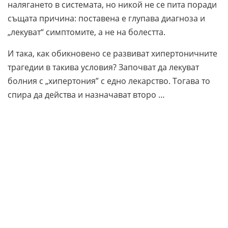
налягането в системата, но никой не се пита поради
същата причина: поставена е глупава диагноза и
„лекуват“ симптомите, а не на болестта.
И така, как обикновено се развиват хипертоничните
трагедии в такива условия? Започват да лекуват
болния с „хипертония” с едно лекарство. Тогава то
спира да действа и назначават второ …