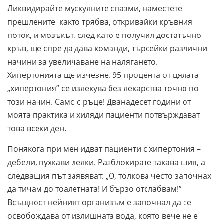
Ликвидирайте мускулните спазми, наместете
прешлените както трябва, откривайки кръвния
поток, и мозъкът, след като е получил достатъчно
кръв, ще спре да дава команди, търсейки различни
начини за увеличаване на налягането.
Хипертонията ще изчезне. 95 процента от цялата
„хипертония” се излекува без лекарства точно по
този начин. Само с ръце! Дванадесет години от
моята практика и хиляди пациенти потвърждават
това всеки ден.
Понякога при мен идват пациенти с хипертония –
дебели, пухкави лелки. Разблокирате такава шия, а
следващия път заявяват: „О, толкова често започнах
да тичам до тоалетната! И бързо отслабвам!”
Всъщност нейният организъм е започнал да се
освобождава от излишната вода, която вече не е