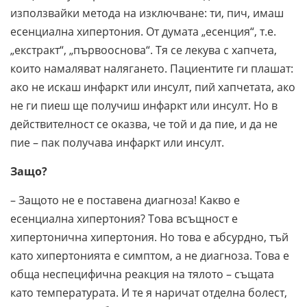
използвайки метода на изключване: ти, пич, имаш
есенциална хипертония. От думата „есенция“, т.е.
„екстракт“, „първооснова“. Тя се лекува с хапчета,
които намаляват налягането. Пациентите ги плашат:
ако не искаш инфаркт или инсулт, пий хапчетата, ако
не ги пиеш ще получиш инфаркт или инсулт. Но в
действителност се оказва, че той и да пие, и да не
пие – пак получава инфаркт или инсулт.
Защо?
– Защото не е поставена диагноза! Какво е
есенциална хипертония? Това всъщност е
хипертонична хипертония. Но това е абсурдно, тъй
като хипертонията е симптом, а не диагноза. Това е
обща неспецифична реакция на тялото – същата
като температурата. И те я наричат отделна болест,