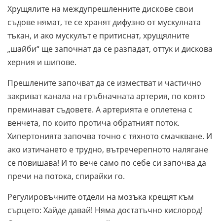
Хрущялите на междупрешленните дискове свои
съдове нямат, те се хранят дифузно от мускулната
тъкан, и ако мускулът е притиснат, хрущялните
„шайби“ ще започнат да се разпадат, оттук и дискова
херния и шипове.
Прешлените започват да се изместват и частично
закриват канала на гръбначната артерия, по която
преминават съдовете. А артерията е оплетена с
венчета, по които протича обратният поток.
Хипертонията започва точно с тяхното смачкване. И
ако изтичането е трудно, вътречерепното налягане
се повишава! И то вече само по себе си започва да
пречи на потока, спирайки го.
Регулировъчните отдели на мозъка крещят към
сърцето: Хайде давай! Няма достатъчно кислород!