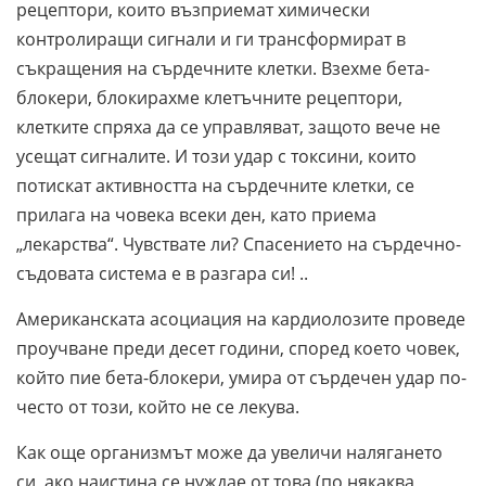
рецептори, които възприемат химически
контролиращи сигнали и ги трансформират в
съкращения на сърдечните клетки. Взехме бета-
блокери, блокирахме клетъчните рецептори,
клетките спряха да се управляват, защото вече не
усещат сигналите. И този удар с токсини, които
потискат активността на сърдечните клетки, се
прилага на човека всеки ден, като приема
„лекарства“. Чувствате ли? Спасението на сърдечно-
съдовата система е в разгара си! ..
Американската асоциация на кардиолозите проведе
проучване преди десет години, според което човек,
който пие бета-блокери, умира от сърдечен удар по-
често от този, който не се лекува.
Как още организмът може да увеличи налягането
си, ако наистина се нуждае от това (по някаква