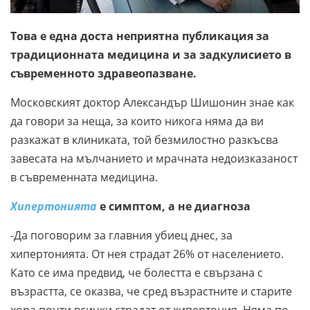
Това е една доста неприятна публикация за
традиционната медицина и за задкулисието в
съвременното здравеопазване.
Московският доктор Александър Шишонин знае как
да говори за неща, за които никога няма да ви
разкажат в клиниката, той безмилостно разкъсва
завесата на мълчанието и мрачната недоизказаност
в съвременната медицина.
Хипертонията
е симптом, а не диагноза
-Да поговорим за главния убиец днес, за
хипертонията. От нея страдат 26% от населението.
Като се има предвид, че болестта е свързана с
възрастта, се оказва, че сред възрастните и старите
хора почти всички страдат от хипертония. Няма по-