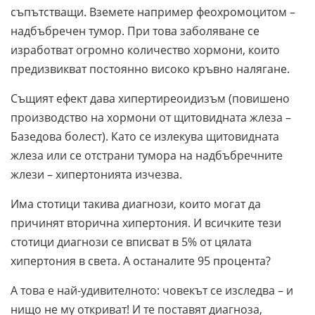
съпътстващи. Вземете например феохромоцитом –
надбъбречен тумор. При това заболяване се
изработват огромно количество хормони, които
предизвикват постоянно високо кръвно налягане.
Същият ефект дава хипертиреоидизъм (повишено
производство на хормони от щитовидната жлеза –
Базедова болест). Като се излекува щитовидната
жлеза или се отстрани тумора на надбъбречните
жлези – хипертонията изчезва.
Има стотици такива диагнози, които могат да
причинят вторична хипертония. И всичките тези
стотици диагнози се вписват в 5% от цялата
хипертония в света. А останалите 95 процента?
А това е най-удивителното: човекът се изследва – и
нищо не му откриват! И те поставят диагноза,