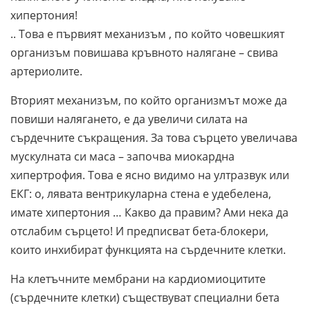
хипертония!
.. Това е първият механизъм , по който човешкият
организъм повишава кръвното налягане – свива
артериолите.
Вторият механизъм, по който организмът може да
повиши налягането, е да увеличи силата на
сърдечните съкращения. За това сърцето увеличава
мускулната си маса – започва миокардна
хипертрофия. Това е ясно видимо на ултразвук или
ЕКГ: о, лявата вентрикуларна стена е удебелена,
имате хипертония … Какво да правим? Ами нека да
отслабим сърцето! И предписват бета-блокери,
които инхибират функцията на сърдечните клетки.
На клетъчните мембрани на кардиомиоцитите
(сърдечните клетки) съществуват специални бета