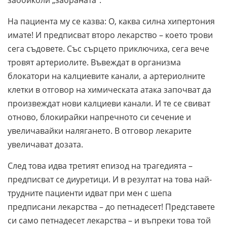
На пациента му се казва: О, каква силна хипертония
имате! И предписват второ лекарство – което трови
сега съдовете. Със сърцето приключиха, сега вече
тровят артериолите. Въвеждат в организма
блокатори на калциевите канали, а артериолните
клетки в отговор на химическата атака започват да
произвеждат нови калциеви канали. И те се свиват
отново, блокирайки напречното си сечение и
увеличавайки налягането. В отговор лекарите
увеличават дозата.
След това идва третият епизод на трагедията –
предписват се диуретици. И в резултат на това най-
трудните пациенти идват при мен с шепа
предписани лекарства – до петнадесет! Представете
си само петнадесет лекарства – и въпреки това той