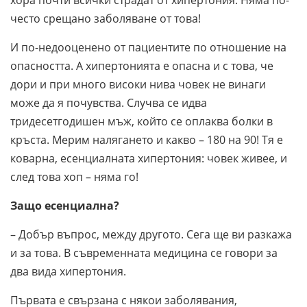
често срещано заболяване от това!
И по-недооценено от пациентите по отношение на
опасността. А хипертонията е опасна и с това, че
дори и при много високи нива човек не винаги
може да я почувства. Случва се идва
тридесетгодишен мъж, който се оплаква болки в
кръста. Мерим налягането и какво – 180 на 90! Тя е
коварна, есенциалната хипертония: човек живее, и
след това хоп – няма го!
Защо есенциална?
– Добър въпрос, между другото. Сега ще ви разкажа
и за това. В съвременната медицина се говори за
два вида хипертония.
Първата е свързана с някои заболявания,