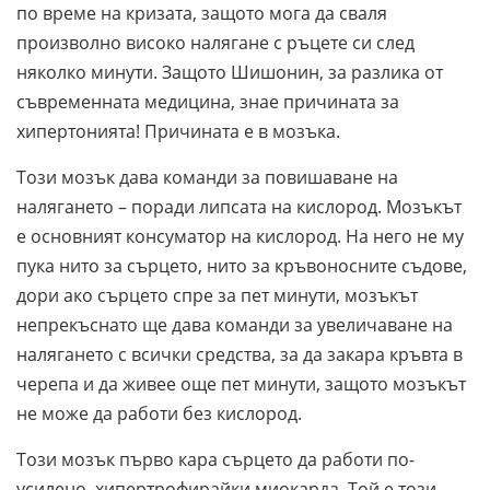
по време на кризата, защото мога да сваля
произволно високо налягане с ръцете си след
няколко минути. Защото Шишонин, за разлика от
съвременната медицина, знае причината за
хипертонията! Причината е в мозъка.
Този мозък дава команди за повишаване на
налягането – поради липсата на кислород. Мозъкът
е основният консуматор на кислород. На него не му
пука нито за сърцето, нито за кръвоносните съдове,
дори ако сърцето спре за пет минути, мозъкът
непрекъснато ще дава команди за увеличаване на
налягането с всички средства, за да закара кръвта в
черепа и да живее още пет минути, защото мозъкът
не може да работи без кислород.
Този мозък първо кара сърцето да работи по-
усилено, хипертрофирайки миокарда. Той е този,