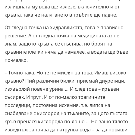
излишната му вода ще излезе, включително и от
кръвта, така че налягането в тръбите ще падне.
От гледна точка на хидравликата, това е правилно
решение. А от гледна точка на медицината аз не
знам, защото кръвта се сгъстява, но броят на
кръвните клетки няма да намалее, а водата ще бъде
по-малко.
– Точно така. Но те не мислят за това. Имаш високо
кръвно? Пий различни билки, приемай диуретици,
изхвърляй повече урина … И след това – кръвен
съсирек. И труп. И от по-малко трагичните
последици, постоянна исхемия, т.е. липса на
снабдяване с кислород на тъканите, защото гъстата
кръв пренася кислорода по-лошо … Но защо тялото
изведнъж започва да натрупва вода – за да повиши