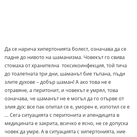
Да се нарича хипертонията болест, означава да се
падне до нивото на шаманизма. Човекът го свива
стомаха от хранителна токсикоинфекция, той тича
до тоалетната три дни, шаманът бие тъпана, пъди
злите духове – добър шаман! А ако това не е
отравяне, а перитонит, и човекът е умрял, това
означава, че шаманът не е могъл да го отърве от
злия дух: все пак опитал се е, уморен е, изпотил се е
… Сега ситуацията с перитонита и апендицита в
медицината е закрита, всичко е ясно, не се допуска
човек да умре. А в ситуацията с хипертонията, ние