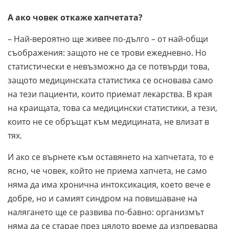
А ако човек откаже хапчетата?
– Най-вероятно ще живее по-дълго – от най-общи
съображения: защото не се трови ежедневно. Но
статистически е невъзможно да се потвърди това,
защото медицинската статистика се основава само
на тези пациенти, които приемат лекарства. В края
на краищата, това са медицински статистики, а тези,
които не се обръщат към медицината, не влизат в
тях.
И ако се върнете към оставянето на хапчетата, то е
ясно, че човек, който не приема хапчета, не само
няма да има хронична интоксикация, което вече е
добре, но и самият синдром на повишаване на
налягането ще се развива по-бавно: организмът
няма да се старае през цялото време да изпреварва