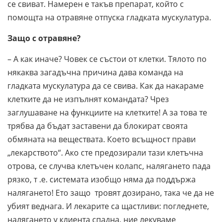
се свиват. Намерен е такъв препарат, който с
помощта на отравяне отпуска гладката мускулатура.
Защо с отравяне?
– А как иначе? Човек се състои от клетки. Тялото по
някаква загадъчна причина дава команда на
гладката мускулатура да се свива. Как да накараме
клетките да не изпълнят командата? Чрез
заглушаване на функциите на клетките! А за това те
трябва да бъдат заставени да блокират своята
обмяната на веществата. Което всъщност прави
„лекарството“. Ако сте предозирали тази клетъчна
отрова, се случва клетъчен колапс, налягането пада
рязко, т .е. системата изобщо няма да поддържа
налягането! Ето защо тровят дозирано, така че да не
убият веднага. И лекарите са щастливи: погледнете,
налягането у клиента спадна, ние лекуваме