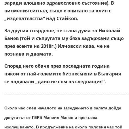
заради влошено здравословно състояние). В
писмения сигнал, също е описано за клип с
„издевателства“ над Стайков.
За другия твърдеше, че става дума за Николай
Банев (той и съпругата му бяха задържани също
през есента на 2018г.) Илчовски каза, че не
познава и двамата.
Според него обаче през последната година
някои от най-големите бизнесмени в България
се надявали „дано не съм аз следващия“.
––––––––––––––––––––––––––––––––––––––––––––––––––––––
Около час след началото на заседанието в залата дойде
депутатът от ГЕРБ Маноил Манев и прекъсна
изслушването. В продължение на около половин час той