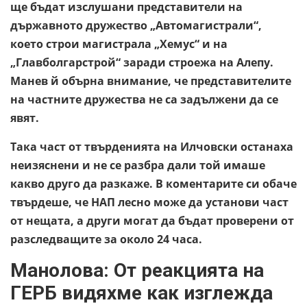
ще бъдат изслушани представители на
държавното дружество „Автомагистрали“,
което строи магистрала „Хемус“ и на
„Главболгарстрой“ заради строежа на Алепу.
Манев й обърна внимание, че представителите
на частните дружества не са задължени да се
явят.
Така част от твърденията на Илчовски останаха
неизяснени и не се разбра дали той имаше
какво друго да разкаже. В коментарите си обаче
твърдеше, че НАП лесно може да установи част
от нещата, а други могат да бъдат проверени от
разследващите за около 24 часа.
Манолова: От реакцията на
ГЕРБ видяхме как изглежда