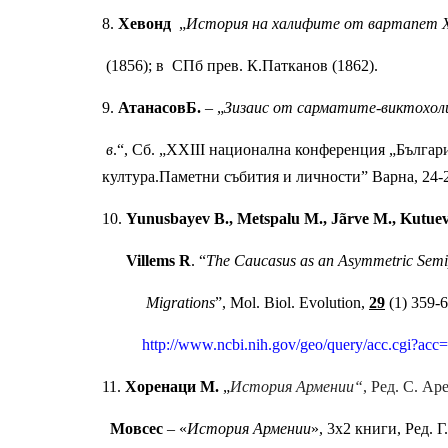
8. 
Хевонд
  „
История на халифите от вартапет Хе
 (1856); в  СПб прев. К.Патканов (1862).
9. 
Атанасов
Б.
 – „
Зизаис от сарматите-виктохоли 
 в
.“, Сб. „XXIII национална конференция „Българи
култура.Паметни събития и личности” Варна, 24-2
10. 
Yunusbayev B., Metspalu M., Jãrve M., Kutuev I.
      Villems R
. “
The Caucasus as an Asymmetric Semi
           Migrations
”, Mol. Biol. Evolution, 
29
 (1) 359-6
http://www.ncbi.nih.gov/geo/query/acc.cgi?a
11. 
Хоренаци М.
 „
История Армении“
, Ред. С. Ар
  Мовсес
 – «
История Армении
», 3х2 книги, Ред. 