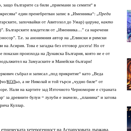
, защо българите са били „приемани за семити“ в 
ъзкресява“ един пренебрегван запис в „Именника“: „
Преди 
гарските, започвайки от Авитохол до Умар) 
царува, както 
)”. Българските владетели от „Именника…” са наречени 
носор”. Т.е. за анонимния автор на „Елински и римски 
 на Асирия. Това е загадка без отговор досега! Но от 
е показан произхода на Дунавска България, която не е от 
продължител на Замуаските и Манейски българи!
еркович събрал и записал „под прикритие“ като „Веда 
Л
чо/
КОЛ
ьо, а не Николай и той търси „чудно биле“ от 
море. Нали на картите зад Източното Черноморие е страната 
р‘ за древните булуи = лулуби е значело‚ „планина“ и затова 
рича Куллар. 
от етническата хетерогенност на Аспаруховата държава. 