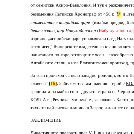
от семитски Асиро-Вавилония. И тук е разковничето
9
безименния Латински Хронограф от 456 г. [
] и „в
споменатите асирийски царе
  (имайки предвид бъл
беше казано, цар Навуходоносор 
(
Набу-ху-доно-сар
изрично „асирийски царе управлявали след Навуходо
летописец” българските владетели са късни владетели
написаното по-горе отговорът е ясен – своеобразно 
Алтайските степи, а има Близкоизточен произход, 
За този произход са пели западно-родопци, които В
словена“ [
16
]. Забележете: там главният герой е 
КО
градината на майка си от другата страна на Черно 
КОЛ? А в „Речника“ ми ‚кул‘ е ‚заселване‘. Както ‚ла
тяхната най-висока планина в Загрос и до днес се на
ЗАКЛЮЧЕНИЕ
Династичните преврати през 
VIII век са резултат 