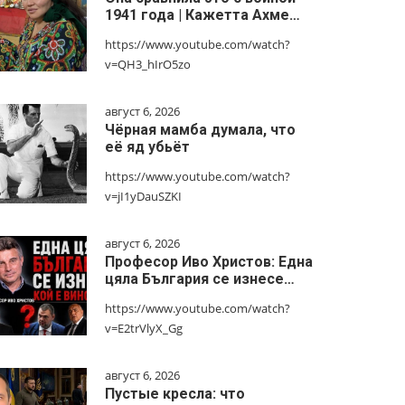
1941 года | Кажетта Ахме…
https://www.youtube.com/watch?
v=QH3_hIrO5zo
август 6, 2026
Чёрная мамба думала, что
её яд убьёт
https://www.youtube.com/watch?
v=jI1yDauSZKI
август 6, 2026
Професор Иво Христов: Една
цяла България се изнесе…
https://www.youtube.com/watch?
v=E2trVlyX_Gg
август 6, 2026
Пустые кресла: что