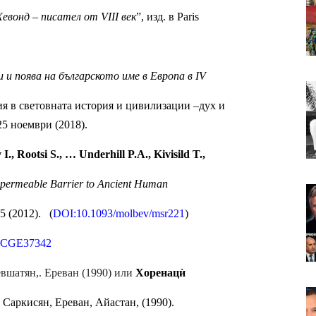
вонд – писател от VIII век
”, изд. в Paris
и поява на българското име в Европа в IV
я в световната история и цивилизации –дух и 
5 ноември (2018).
, Rootsi S., … Underhill P.A., Kivisild T.,
permeable Barrier to Ancient Human
5 (2012).   (
DOI:10.1093/molbev/msr221
)       
cc=CGE37342
евшатян,. Ереван (1990) или 
Хоренацѝ
Г. Саркисян, Ереван, Айастан, (1990).