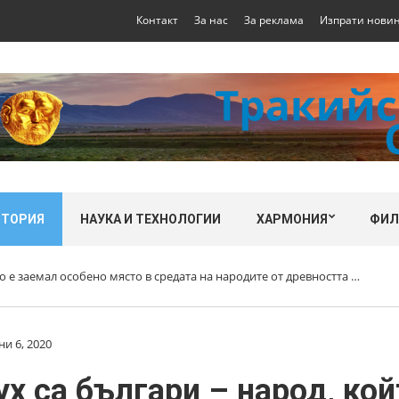
Контакт
За нас
За реклама
Изпрати нови
СТОРИЯ
НАУКА И ТЕХНОЛОГИИ
ХАРМОНИЯ
ФИ
о е заемал особено място в средата на народите от древността …
и 6, 2020
х са българи – народ, кой