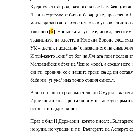
Кут
р
игурският род, разпръснат от Бат-Баян (остан
Лачин (
 избит от баварците, преселен в Л
сериозно
могъл да запази върховенството в управлението на
6
ключово [
]. Наставката „ун“ е един вид легитим
традицията на властта в Източна Европа след смър
УК – ‚велик наследник‘ е названието на символич
И тъй-както „син“ от бог на Луната при последнит
Малоазийския бряг на Черно море), а срещу него 
синти, сродили се с нашите траки (за да ни оставя
баба ми ‚унука‘ има точно същия смисъл.
Всички наши първовладетели до Омуртаг включите
Ирниковите българи са били мост между сармато-
осъзнатата държавност.
Прав е бил Н.Державин, когато писал: „Българите
не хуни, не чуваши и т.н. Българите на Аспарух са