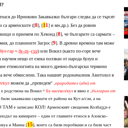
Л?
тнася до Ирникови Закавказки българи следва да се търсят 
8
1
1
 са арменските ([
], [
] и мн.др.). Без да ровим 
8
чници и приемем по Хевонд [
], че българите са сармати – 
9
мия, до планините Загрос [
]. В древни времена там може 
бул-гар ≈ 
бу-лу
–
гур
) или Вокил (както по-горе вече 
 научим нещо от езика ползван от народа булуи и 
ане етимологията на много древно-български термини 
са вече обмислени. Така нашият родоначалник Авитохол в 
л/кул
 можем да „преведем“ 
‚
прародител
 (аби) 
от 
 е родствена на Вокил = 
Бу-кил/кол/кул
 и явно е ‚
българин от 
 били закавказки сармати от района на Кут-а/сзи, а на 
О ТАМ
 е записано 
КОЛ
! Арменският свещеник Колба
тс
и е 
зходът на кимирите – един от главните етноси в Азовско-
15
амуа и Манна [
], които са били поробвани и са били част 