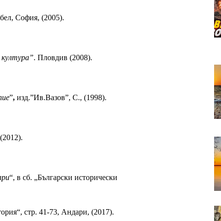
бел, София, (2005). 
 култура”
. Пловдив (2008).
пие
”
,
 изд.”Ив.Вазов”, С., (1998).
 (2012).
ари
“, в сб. „Български исторически
рия“, стр. 41-73, Андари, (2017).