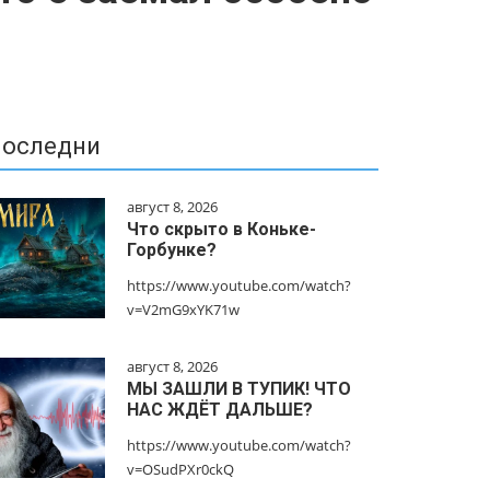
оследни
август 8, 2026
Что скрыто в Коньке-
Горбунке?
https://www.youtube.com/watch?
v=V2mG9xYK71w
август 8, 2026
МЫ ЗАШЛИ В ТУПИК! ЧТО
НАС ЖДЁТ ДАЛЬШЕ?
https://www.youtube.com/watch?
v=OSudPXr0ckQ