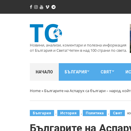
Новини, анализи, коментари и полезна информация
от България и Света! Четен в над 100 страни по света.
НАЧАЛО
БЪЛГАРИЯ
СВЯТ
И
Home
»
Българите на Аспарух са българи – народ, койт
,
,
,
юн
България
История
Политика
Свят
Българите на Аспару