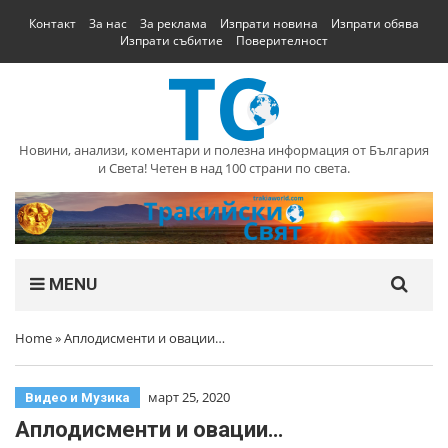
Контакт
За нас
За реклама
Изпрати новина
Изпрати обява
Изпрати събитие
Поверителност
Новини, анализи, коментари и полезна информация от България
и Света! Четен в над 100 страни по света.
MENU
Home
»
Аплодисменти и овации…
март 25, 2020
Видео и Музика
Аплодисменти и овации…