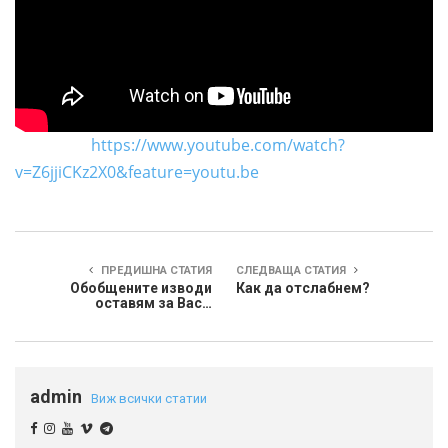
https://www.youtube.com/watch?
v=Z6jjiCKz2X0&feature=youtu.be
ПРЕДИШНА СТАТИЯ
СЛЕДВАЩА СТАТИЯ
Обобщените изводи
Как да отслабнем?
оставям за Вас…
admin
Виж всички статии