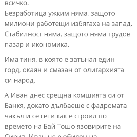
всичко.
Безработица ужким няма, защото
милиони работещи избягаха на запад.
Стабилност няма, защото няма трудов
пазар и икономика.
Има тиня, в която е затънал един
горд, окаян и смазан от олигархията
си народ.
А Иван днес срещна комшията си от
Банкя, докато дълбаеше с фадромата
чакъл и се сети как е строил по
времето на Бай Тошо язовирите на
Сирия. Иван не е обиден на