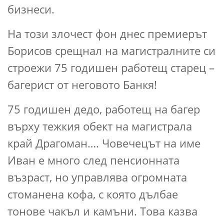
бизнеси.
На този злочест фон днес премиерът
Борисов срещнал на магистралните си
строежи 75 годишен работещ старец –
багерист от неговото Банкя!
75 годишен дедо, работещ на багер
върху тежкия обект на магистрала
край Драгоман…. Човечецът на име
Иван е много след пенсионната
възраст, но управлява огромната
стоманена кофа, с която дълбае
тонове чакъл и камъни. Това казва