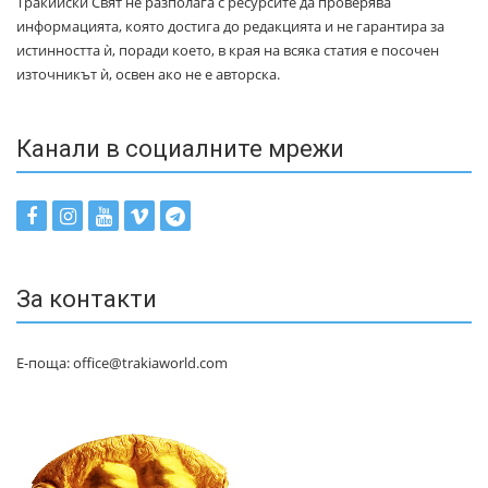
Тракийски Свят не разполага с ресурсите да проверява
информацията, която достига до редакцията и не гарантира за
истинността ѝ, поради което, в края на всяка статия е посочен
източникът ѝ, освен ако не е авторска.
Канали в социалните мрежи
За контакти
Е-поща: office@trakiaworld.com