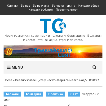
Контакт
За нас
За реклама
Изпрати новина
Изпрати обява
Изпрати събитие
Поверителност
Новини, анализи, коментари и полезна информация от България
и Света! Четен в над 100 страни по света.
MENU
Home
»
Реално живеещите у нас българи са малко над 5 500 000!
,
,
,
февруари 25,
Балкани
България
Политика
Свят
2020