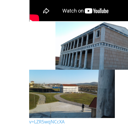
v=LZR5wqNCcXA