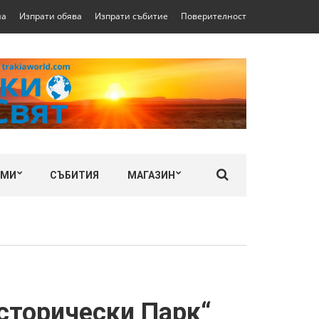
на
Изпрати обява
Изпрати събитие
Поверителност
ЛМИ
СЪБИТИЯ
МАГАЗИН
сторически Парк“