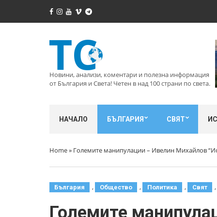
Новини, анализи, коментари и полезна информация
от България и Света! Четен в над 100 страни по света.
НАЧАЛО
БЪЛГАРИЯ
СВЯТ
И
Home
»
Големите манипулации – Ивелин Михайлов “И
,
,
,
България
Общество
Политика
Свят
Големите манипулац