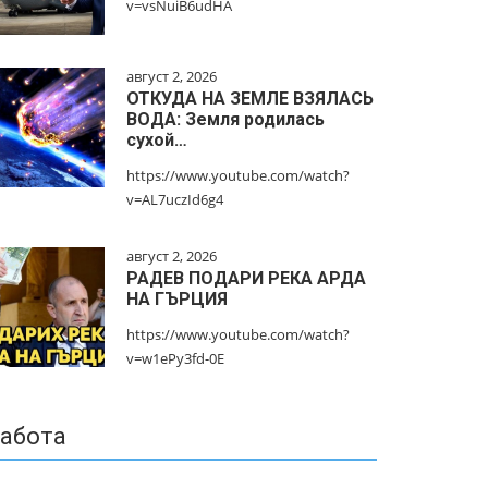
v=vsNuiB6udHA
август 2, 2026
ОТКУДА НА ЗЕМЛЕ ВЗЯЛАСЬ
ВОДА: Земля родилась
сухой…
https://www.youtube.com/watch?
v=AL7uczId6g4
август 2, 2026
РАДЕВ ПОДАРИ РЕКА АРДА
НА ГЪРЦИЯ
https://www.youtube.com/watch?
v=w1ePy3fd-0E
абота