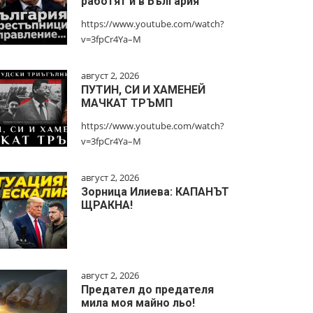
работят и в България
https://www.youtube.com/watch?
v=3fpCr4Ya–M
август 2, 2026
ПУТИН, СИ И ХАМЕНЕЙ
МАЧКАТ ТРЪМП
https://www.youtube.com/watch?
v=3fpCr4Ya–M
август 2, 2026
Зорница Илиева: КАПАНЪТ
ЩРАКНА!
август 2, 2026
Предател до предателя
мила моя майно льо!