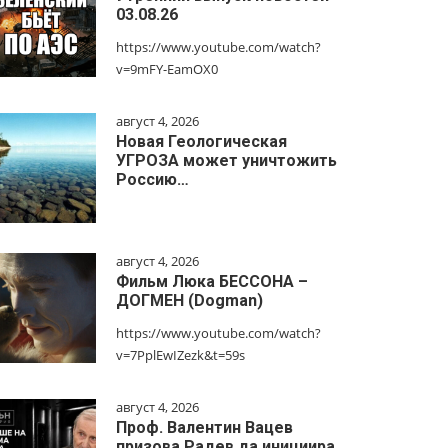
03.08.26
https://www.youtube.com/watch?
v=9mFY-EamOX0
август 4, 2026
Новая Геологическая
УГРОЗА может уничтожить
Россию…
август 4, 2026
Фильм Люка БЕССОНА –
ДОГМЕН (Dogman)
https://www.youtube.com/watch?
v=7PplEwIZezk&t=59s
август 4, 2026
Проф. Валентин Вацев
призова Радев да инициира