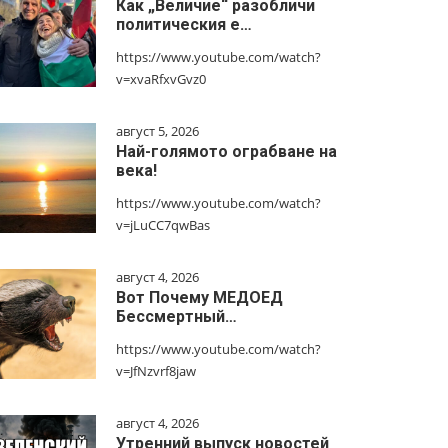
Как „Величие“ разобличи
политическия е…
https://www.youtube.com/watch?
v=xvaRfxvGvz0
август 5, 2026
Най-голямото ограбване на
века!
https://www.youtube.com/watch?
v=jLuCC7qwBas
август 4, 2026
Вот Почему МЕДОЕД
Бессмертный…
https://www.youtube.com/watch?
v=JfNzvrf8jaw
август 4, 2026
Утренний выпуск новостей