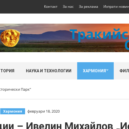
Контакт
За нас
За реклама
Изпрати нови
СТОРИЯ
НАУКА И ТЕХНОЛОГИИ
ХАРМОНИЯ
ФИ
сторически Парк”
,
февруари 18, 2020
Хармония
ии – Ивелин Михайлов „И