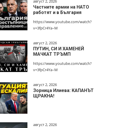
август 2, 2026
Частните армии на НАТО
работят и в България
https://www.youtube.com/watch?
v=3fpCr4Ya–M
август 2, 2026
ПУТИН, СИ И ХАМЕНЕЙ
МАЧКАТ ТРЪМП
https://www.youtube.com/watch?
v=3fpCr4Ya–M
август 2, 2026
Зорница Илиева: КАПАНЪТ
ЩРАКНА!
август 2, 2026