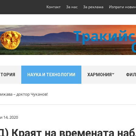
Контакт
За нас
За реклама
Изпрати нови
СТОРИЯ
НАУКА И ТЕХНОЛОГИИ
ХАРМОНИЯ
ФИ
лижава – доктор Чуканов!
 14, 2020
Д) Краят на времената на