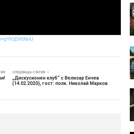
?v=pYVzJSVtNnU
ТИЯ
СЛЕДВАЩА СТАТИЯ
и!
„Дискусионен клуб“ с Велизар Енчев
(14.02.2020), гост: полк. Николай Марков