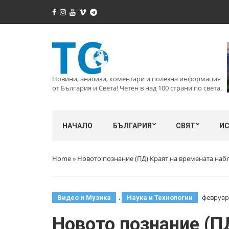
Новини, анализи, коментари и полезна информация
от България и Света! Четен в над 100 страни по света.
НАЧАЛО
БЪЛГАРИЯ
СВЯТ
И
Home
»
Новото познание (ПД) Краят на времената наб
,
февруари
Видео и Музика
Наука и Технологии
Новото познание (П