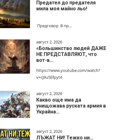
Предател до предателя
мила моя майно льо!
Предговор В пр…
август 2, 2026
«Большинство людей ДАЖЕ
НЕ ПРЕДСТАВЛЯЮТ, что
вот-в…
https://www.youtube.com/watch?
v=cj9u5Efpyt4
август 2, 2026
Какво още има да
унищожава руската армия в
Украйна…
август 2, 2026
ЛЪЖАТ НИ! Тежко ни…