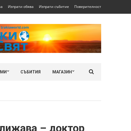
на
Изпрати обява
Изпрати събитие
Поверителност
ЛМИ
СЪБИТИЯ
МАГАЗИН
ближава – доктор