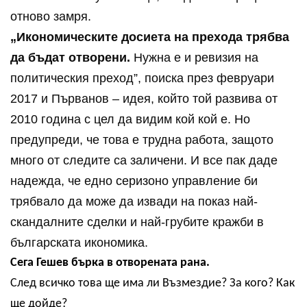
отново замря.
„Икономическите досиета на прехода трябва
да бъдат отворени.
Нужна е и ревизия на
политическия преход”, поиска през февруари
2017 и Първанов – идея, който той развива от
2010 година с цел да видим кой кой е. Но
предупреди, че това е трудна работа, защото
много от следите са заличени. И все пак даде
надежда, че едно серизоно управление би
трябвало да може да извади на показ най-
скандалните сделки и най-грубите кражби в
българската икономика.
Сега Гешев бърка в отворената рана.
След всичко това ще има ли Възмездие? За кого? Как
ще дойде?