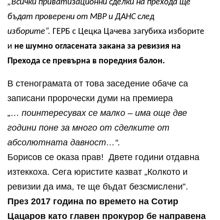
„Всички приватизационни сделки на прехода ще
бъдат проверени от МВР и ДАНС след
изборите“.
ГЕРБ с Цецка Цачева загубиха изборите
и
не шумно огласената закана за ревизия на
Прехода се превърна в поредния балон.
В стенограмата от това заседение обаче са
записани пророчески думи на премиера
„…
поинтересувах се малко – има още две
години поне за много от сделките от
абсолютната давност…“.
Борисов се оказа прав! Двете години отдавна
изтеккоха. Сега юристите казват „Колкото и
ревизии да има, те ще бъдат безсмислени”.
През 2017 година по времето на Сотир
Цацаров като главен прокурор бе направена