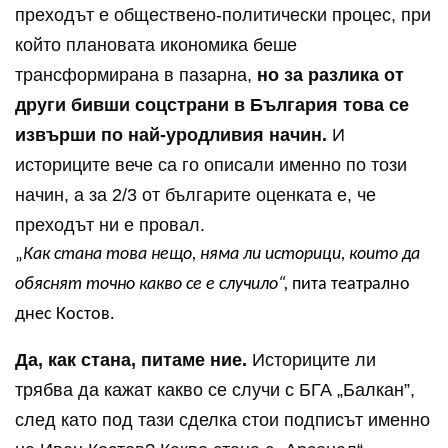
преходът е обществено-политически процес, при
който плановата икономика беше
трансформирана в пазарна,
но за разлика от
други бивши соцстрани в България това се
извърши по най-уродливия начин.
И
историците вече са го описали именно по този
начин, а за 2/3 от българите оценката е, че
преходът ни е провал.
„
Как стана това нещо, няма ли историци, които да
обяснят точно какво се е случило“,
пита театрално
днес Костов.
Да, как стана, питаме ние.
Историците ли
трябва да кажат какво се случи с БГА „Балкан”,
след като под тази сделка стои подписът именно