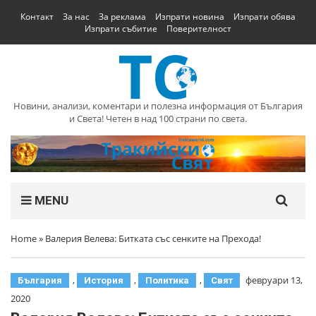
Контакт
За нас
За реклама
Изпрати новина
Изпрати обява
Изпрати събитие
Поверителност
Новини, анализи, коментари и полезна информация от България
и Света! Четен в над 100 страни по света.
MENU
Home
»
Валерия Велева: Битката със сенките на Прехода!
,
,
,
февруари 13,
България
История
Политика
Свят
2020