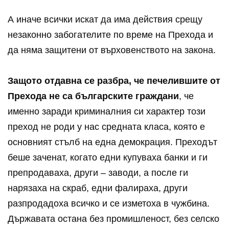
А иначе всички искат да има действия срещу
незаконно забогателите по време на Прехода и
да няма защитени от върховенството на закона.
Защото отдавна се разбра, че печелившите от
Прехода не са българските граждани
, че
именно заради криминалния си характер този
преход не роди у нас средната класа, която е
основният стълб на една демокрация. Преходът
беше заченат, когато едни купуваха банки и ги
препродаваха, други – заводи, а после ги
нарязаха на скраб, едни фалираха, други
разпродадоха всичко и се изметоха в чужбина.
Държавата остана без промишленост, без селско