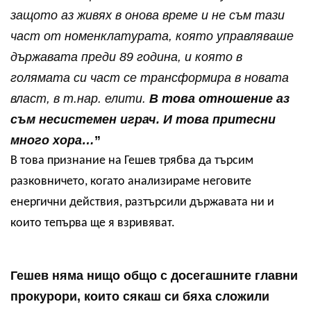
защото аз живях в онова време и не съм тази
част от номенклатурата, която управляваше
държавата преди 89 година, и която в
голямата си част се трансформира в новата
власт, в т.нар. елити.
В това отношение аз
съм несистемен играч. И това притесни
много хора…
”
В това признание на Гешев трябва да търсим
разковничето, когато анализираме неговите
енергични действия, разтърсили държавата ни и
които тепърва ще я взривяват.
Гешев няма нищо общо с досегашните главни
прокурори, които сякаш си бяха сложили