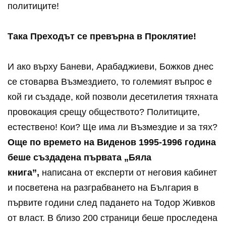
политиците!
Така Преходът се превърна в Проклятие!
И ако върху Баневи, Арабаджиеви, Божков днес
се стоварва Възмездието, то големият въпрос е
кой ги създаде, кой позволи десетилетия тяхната
провокация срещу обществото? Политиците,
естествено! Кои? Ще има ли Възмездие и за тях?
Още по времето на Виденов 1995-1996 година
беше създадена първата „Бяла
книга”,
написана от експерти от неговия кабинет
и посветена на разграбването на България в
първите години след падането на Тодор Живков
от власт. В близо 200 страници беше проследена