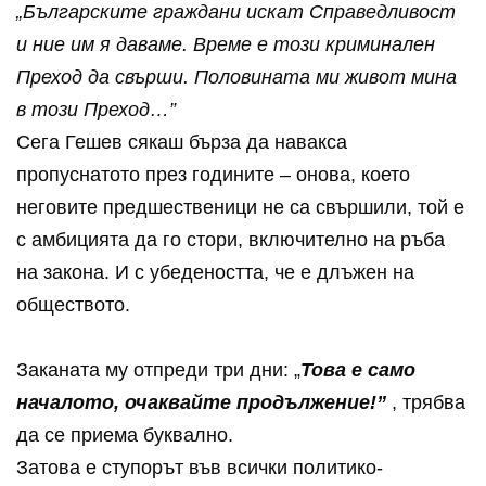
„Българските граждани искат Справедливост
и ние им я даваме. Време е този криминален
Преход да свърши. Половината ми живот мина
в този Преход…”
Сега Гешев сякаш бърза да навакса
пропуснатото през годините – онова, което
неговите предшественици не са свършили, той е
с амбицията да го стори, включително на ръба
на закона. И с убедеността, че е длъжен на
обществото.
Заканата му отпреди три дни: „
Това е само
началото, очаквайте продължение!”
, трябва
да се приема буквално.
Затова е ступорът във всички политико-