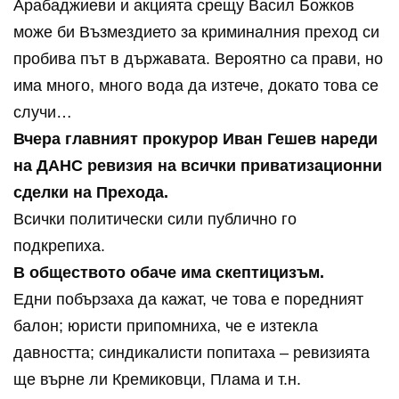
Арабаджиеви и акцията срещу Васил Божков
може би Възмездието за криминалния преход си
пробива път в държавата. Вероятно са прави, но
има много, много вода да изтече, докато това се
случи…
Вчера главният прокурор Иван Гешев нареди
на ДАНС ревизия на всички приватизационни
сделки на Прехода.
Всички политически сили публично го
подкрепиха.
В обществото обаче има скептицизъм.
Едни побързаха да кажат, че това е поредният
балон; юристи припомниха, че е изтекла
давността; синдикалисти попитаха – ревизията
ще върне ли Кремиковци, Плама и т.н.