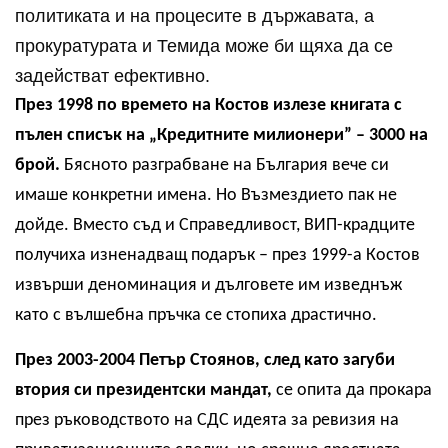
политиката и на процесите в държавата, а
прокуратурата и Темида може би щяха да се
задействат ефективно.
През 1998 по времето на Костов излезе книгата с
пълен списък на „Кредитните милионери” – 3000 на
брой.
Бясното разграбване на България вече си
имаше конкретни имена. Но Възмездието пак не
дойде. Вместо съд и Справедливост, ВИП-крадците
получиха изненадващ подарък – през 1999-а Костов
извърши деноминация и дълговете им изведнъж
като с вълшебна пръчка се стопиха драстично.
През 2003-2004 Петър Стоянов, след като загуби
втория си президентски мандат,
се опита да прокара
през ръководството на СДС идеята за ревизия на