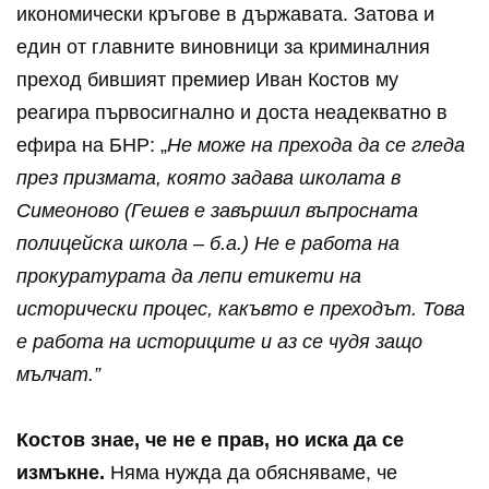
икономически кръгове в държавата. Затова и
един от главните виновници за криминалния
преход бившият премиер Иван Костов му
реагира първосигнално и доста неадекватно в
ефира на БНР: „
Не може на прехода да се гледа
през призмата, която задава школата в
Симеоново (Гешев е завършил въпросната
полицейска школа – б.а.) Не е работа на
прокуратурата да лепи етикети на
исторически процес, какъвто е преходът. Това
е работа на историците и аз се чудя защо
мълчат.”
Костов знае, че не е прав, но иска да се
измъкне.
Няма нужда да обясняваме, че