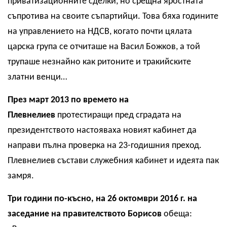
приватизационните сделки, но срещна яростната
съпротива на своите съпартийци. Това бяха годините
на управлението на НДСВ, когато почти цялата
царска група се отчиташе на Васил Божков, а той
трупаше незнайно как ритоните и тракийските
златни венци…
През март 2013 по времето на
Плевнелиев
протестиращи пред сградата на
президентството настояваха новият кабинет да
направи пълна проверка на 23-годишния преход.
Плевнелиев състави служебния кабинет и идеята пак
замря.
Три години по-късно, на 26 октомври 2016 г. на
заседание на правителството Борисов
обеща: