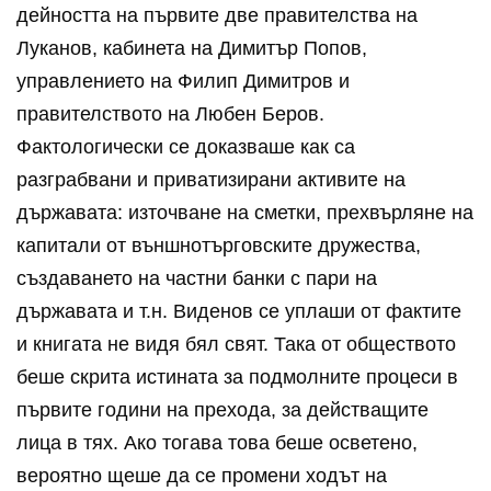
дейността на първите две правителства на
Луканов, кабинета на Димитър Попов,
управлението на Филип Димитров и
правителството на Любен Беров.
Фактологически се доказваше как са
разграбвани и приватизирани активите на
държавата: източване на сметки, прехвърляне на
капитали от външнотърговските дружества,
създаването на частни банки с пари на
държавата и т.н. Виденов се уплаши от фактите
и книгата не видя бял свят. Така от обществото
беше скрита истината за подмолните процеси в
първите години на прехода, за действащите
лица в тях. Ако тогава това беше осветено,
вероятно щеше да се промени ходът на