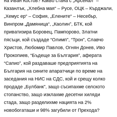
на Иван Костов? Какво стана с „Арсенал“ –
Казанлък, „Хлебна мая“ – Русе, ОЦК – Кърджали,
„Хемус ер“ – София, „Елените“ – Несебър,
Винпром „Дамяница“, „Каолин”, БТК, кой
приватизира Боровец, Пампорово, Златни
пясъци, кой създаде “Олимп”, “Трон”, Славчо
Христов, Любомир Павлов, Огнян Донев, Иво
Прокопиев, “Бъдеще за България”, аферата
“Сапио”, кой раздаваше предприятията на
България на сините апаратчици по време на
заседания на НИС на СДС, кой и срещу колко
продаде „Булбанк”, защо съсипахме селското
стопанство, защо изклахме десетни хиляди
стада, защо разделихме нацията на 2%
новобогаташи и 98% загубили от Прехода?