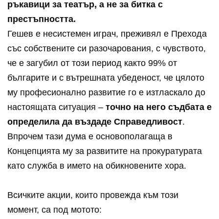
ръкавици за театър, а не за битка с
престъпността.
Гешев е несистемен играч, преживял е Прехода
със собствените си разочарования, с чувството,
че е загубил от този период както 99% от
българите и с вътрешната убеденост, че цялото
му професионално развитие го е изтласкало до
настоящата ситуация –
точно на него съдбата е
определила да въздаде Справедливост
.
Впрочем тази дума е основополагаща в
Концепцията му за развитите на прокуратурата
като служба в името на обикновените хора.
Всичките акции, които провежда към този
момент, са под мотото: