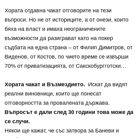
Хората отдавна чакат отговорите на тези
въпроси. Но не от историците, а от онези, които
бяха на власт и имаха неограничените
възможности да разиграват като на покер
съдбата на една страна – от Филип Димитров, от
Виденов, от Костов, по чието време се извърши
70% от приватизацията, от Сакскобургготски…
Хората чакат и Възмездието.
Искат да видят
реални виновници, които ще понесат
отговорността за провалената държава.
Въпросът е дали след 30 години това може да
се случи.
Някои ще кажат, че със затвора за Баневи и