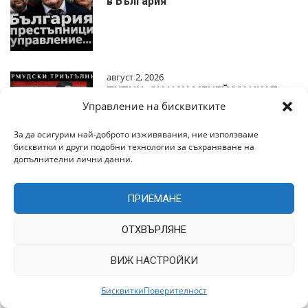
в България
август 2, 2026
ПУТИН, СИ И ХАМЕНЕЙ МАЧКАТ
ТРЪМП
Управление на бисквитките
За да осигурим най-доброто изживявания, ние използваме
бисквитки и други подобни технологии за съхраняване на
допълнителни лични данни.
август 2, 2026
Зорница Илиева: КАПАНЪТ
ПРИЕМАНЕ
ЩРАКНА!
ОТХВЪРЛЯНЕ
ВИЖ НАСТРОЙКИ
август 2, 2026
Бисквитки
Поверителност
Предател до предателя мила моя