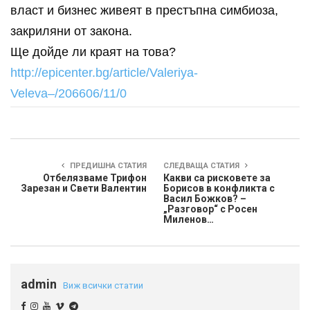
власт и бизнес живеят в престъпна симбиоза,
закриляни от закона.
Ще дойде ли краят на това?
http://epicenter.bg/article/Valeriya-
Veleva–/206606/11/0
ПРЕДИШНА СТАТИЯ
СЛЕДВАЩА СТАТИЯ
Отбелязваме Трифон
Какви са рисковете за
Зарезан и Свети Валентин
Борисов в конфликта с
Васил Божков? –
„Разговор“ с Росен
Миленов…
admin
Виж всички статии