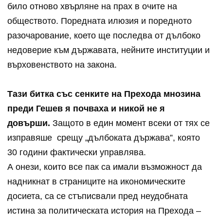
било отново хвърляне на прах в очите на
обществото. Поредната илюзия и поредното
разочарование, което ще последва от дълбоко
недоверие към държавата, нейните институции и
върховенството на закона.
Тази битка със сенките на Прехода мнозина
преди Гешев я почваха и никой не я
довърши.
Защото в един момент всеки от тях се
изправяше срещу „дълбоката държава”, която
30 години фактически управлява.
А онези, които все пак са имали възможност да
надникнат в страниците на икономическите
досиета, са се стъписвали пред неудобната
истина за политическата история на Прехода –