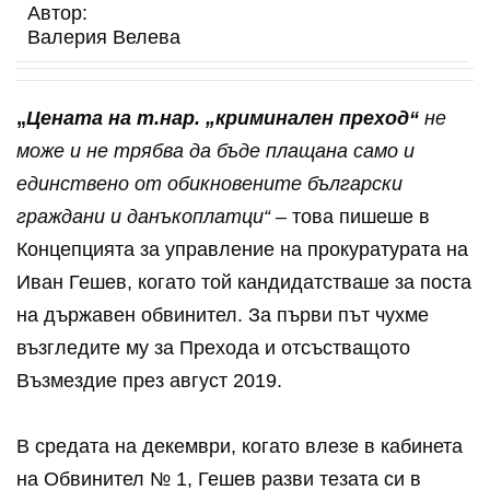
Автор:
Валерия Велева
„
Цената на т.нар. „криминален преход“
не
може и не трябва да бъде плащана само и
единствено от обикновените български
граждани и данъкоплатци“
– това пишеше в
Концепцията за управление на прокуратурата на
Иван Гешев, когато той кандидатстваше за поста
на държавен обвинител. За първи път чухме
възгледите му за Прехода и отсъстващото
Възмездие през август 2019.
В средата на декември, когато влезе в кабинета
на Обвинител № 1, Гешев разви тезата си в