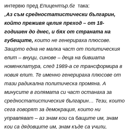
интервю пред
Епицентър.бг
така:
„
Аз съм средностатистически българин,
който преживя целия преход – от 18-
годишен до днес, и бях от страната на
губещите,
които не генерираха плюсове.
Защото една не малка част от политическия
елит – внуци, синове – деца на бившата
номенклатура, след 1989-а се трансформира в
новия елит. Те именно генерираха плюсове от
тази радикална политическа промяна. А
минусите в голямата си част останаха за
средностатистическия българин… Тези, които
сега говорят за демокрация, които ни
управляват
–
аз знам кои
са б
ащите им, знам
кои са дядовците им, знам къде са учили,