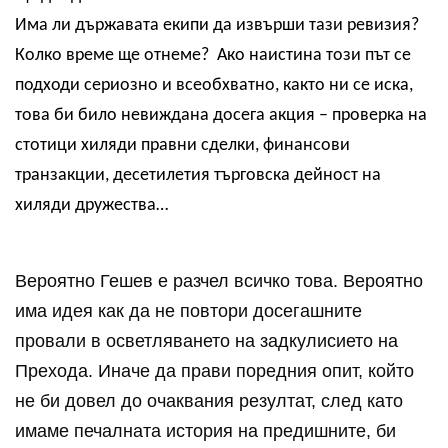
Има ли държавата екипи да извърши тази ревизия?
Колко време ще отнеме? Ако наистина този път се
подходи сериозно и всеобхватно, както ни се иска,
това би било невиждана досега акция – проверка на
стотици хиляди правни сделки, финансови
транзакции, десетилетия търговска дейност на
хиляди дружества…
Вероятно Гешев е разчел всичко това. Вероятно
има идея как да не повтори досегашните
провали в осветляването на задкулисието на
Прехода. Иначе да прави поредния опит, който
не би довел до очаквания резултат, след като
имаме печалната история на предишните, би