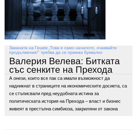
Заканата на Гешев „Това е само началото, очаквайте
продължение!” трябва да се приема буквално
Валерия Велева: Битката
със сенките на Прехода
А онези, които все пак са имали възможност да
надникнат в страниците на икономическите досиета, са
се стъписвали пред неудобната истина за
политическата история на Прехода – власт и бизнес
живеят в престъпна симбиоза, закриляни от закона