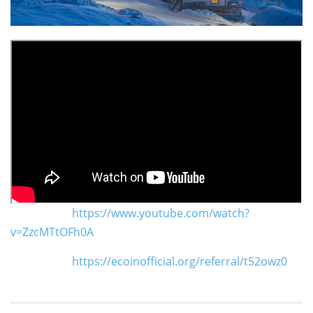
https://www.youtube.com/watch?
v=ZzcMTtOFh0A
https://ecoinofficial.org/referral/t52owz0