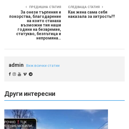
ПРЕДИШНА СТАТИЯ
СЛЕДВАЩА СТАТИЯ
За онези търпения и
Как жена сама себя
покорства, благодарение
наказала за хитрость!!!
на които станаха
възможни тия наши
години на безвремие,
статукво, безпътица и
непромяна…
admin
Виж всички статии
Други интересни