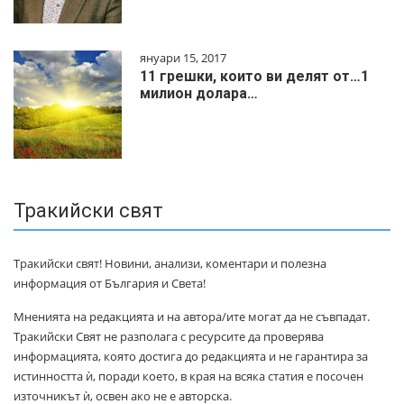
януари 15, 2017
11 грешки, които ви делят от…1
милиoн дoлapa…
Тракийски свят
Тракийски свят! Новини, анализи, коментари и полезна
информация от България и Света!
Мненията на редакцията и на автора/ите могат да не съвпадат.
Тракийски Свят не разполага с ресурсите да проверява
информацията, която достига до редакцията и не гарантира за
истинността ѝ, поради което, в края на всяка статия е посочен
източникът ѝ, освен ако не е авторска.