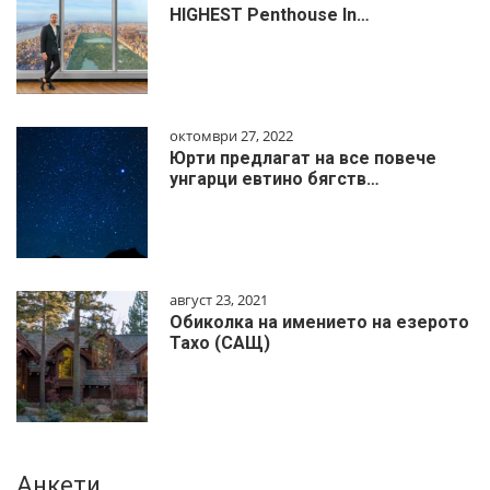
HIGHEST Penthouse In…
октомври 27, 2022
Юрти предлагат на все повече
унгарци евтино бягств…
август 23, 2021
Обиколка на имението на езерото
Тахо (САЩ)
Анкети