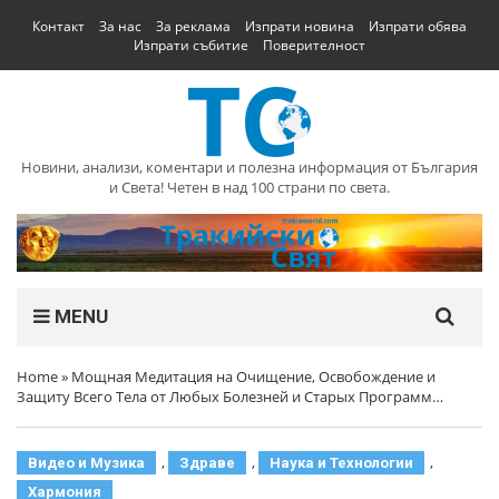
Контакт
За нас
За реклама
Изпрати новина
Изпрати обява
Изпрати събитие
Поверителност
Новини, анализи, коментари и полезна информация от България
и Света! Четен в над 100 страни по света.
MENU
Home
»
Мощная Медитация на Очищение, Освобождение и
Защиту Всего Тела от Любых Болезней и Старых Программ…
,
,
,
Видео и Музика
Здраве
Наука и Технологии
Хармония